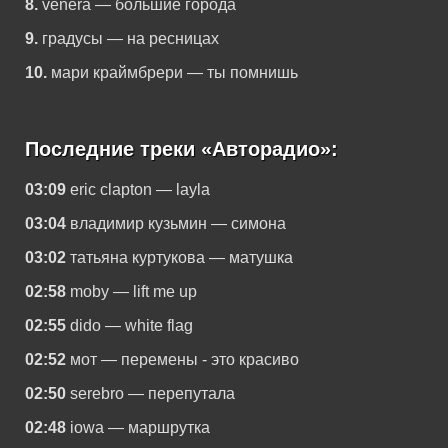
8.
venera — большие города
9.
градусы — на ресницах
10.
мари краймбрери — ты помнишь
Последние треки «Авторадио»:
03:09
eric clapton — layla
03:04
владимир кузьмин — симона
03:02
татьяна куртукова — матушка
02:58
moby — lift me up
02:55
dido — white flag
02:52
мот — перемены - это красиво
02:50
serebro — перепутала
02:48
iowa — маршрутка