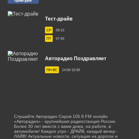
Белореченск 103.1 FM
Тест-драйв
Березники 100.1 FM
СР
09:10
Бийск 101.9 FM
ПТ
07:40
Биробиджан 106.4 FM
Благовещенск 87.7 FM
Авторадио Поздравляет
Бологое 106.4 FM
ПН-ВС
14:00-15:00
Борисоглебск 101.7 FM
Братск 102.9 FM
Брянск 101.5 FM
Бугульма 105.9 FM
Слушайте Авторадио Серов 105.8 FM онлайн
«Авторадио» - крупнейшая радиостанция России.
Буденновск 106.0 FM
Более 30 лет вместе с вами дома, на работе, в
автомобиле! Каждое утро - ДРАЙВ, каждый вечер -
ЛАЙВ! Актуальные новости, ситуация на дорогах и
Бузулук 106.8 FM