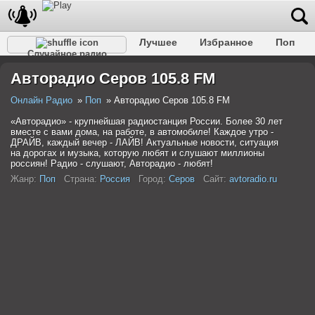
Лучшее
Избранное
Поп
Случайное радио
Клубное
Рок
Ретро
Шансон
Релакс
Авторадио Серов 105.8 FM
Разговорное
Рэп
Транс
Дип-хаус
Фолк
Джаз
Детское
Классическое
Онлайн Радио
Поп
Авторадио Серов 105.8 FM
«Авторадио» - крупнейшая радиостанция России. Более 30 лет
вместе с вами дома, на работе, в автомобиле! Каждое утро -
ДРАЙВ, каждый вечер - ЛАЙВ! Актуальные новости, ситуация
на дорогах и музыка, которую любят и слушают миллионы
россиян! Радио - слушают, Авторадио - любят!
Жанр:
Поп
Страна:
Россия
Город:
Серов
Сайт:
avtoradio.ru