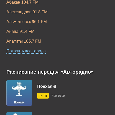
Абакан 104.7 FM
Александров 91.8 FM
Альметьевск 96.1 FM
Анапа 91.4 FM
Апатиты 105.7 FM
Апшеронск 102.9 FM
Показать все города
Арзамас 105.9 FM
Армавир 102.3 FM
Расписание передач «Авторадио»
Арсеньев 102.8 FM
Поехали!
Артем 106.1 FM
ПН-ПТ
7:00-10:00
Архангельск 101.6 FM
Асбест 92.5 FM