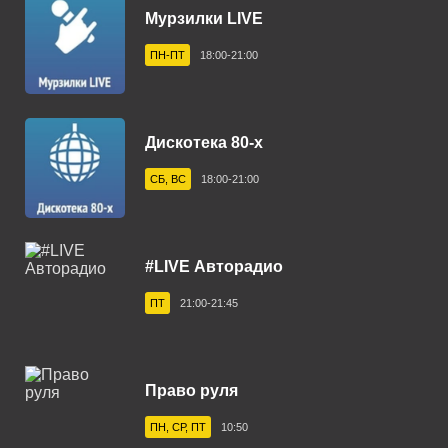
Мурзилки LIVE
Астрахань 101.7 FM
ПН-ПТ
18:00-21:00
Ахтубинск 104.8 FM
Ачинск 88.4 FM
Балаково 105.5 FM
Дискотека 80-х
Балашов 100.0 FM
СБ, ВС
18:00-21:00
Барнаул 103.9 FM
Бежецк 102.4 FM
#LIVE Авторадио
Белгород 107.7 FM
ПТ
21:00-21:45
Белебей 106.6 FM
Белово 107.0 FM
Право руля
Белогорск 102.3 FM
ПН, СР, ПТ
10:50
Белорецк 102.0 FM