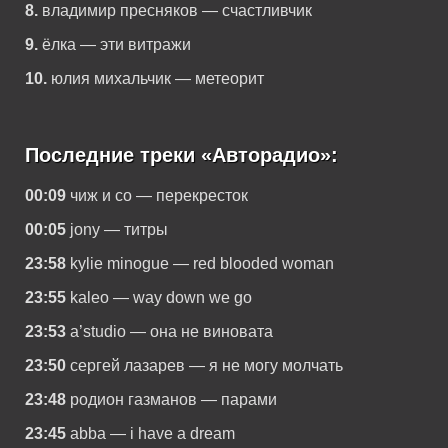
8.
владимир пресняков — счастливчик
9.
ёлка — эти витражи
10.
юлия михальчик — метеорит
Последние треки «Авторадио»:
00:09
чиж и co — перекресток
00:05
jony — титры
23:58
kylie minogue — red blooded woman
23:55
kaleo — way down we go
23:53
a’studio — она не виновата
23:50
сергей лазарев — я не могу молчать
23:48
родион газманов — парами
23:45
abba — i have a dream