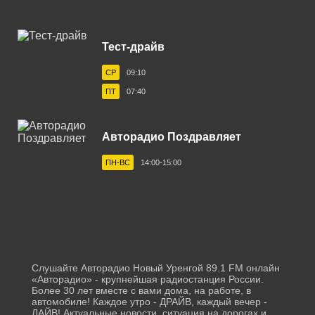
Белореченск 103.1 FM
Тест-драйв
Березники 100.1 FM
СР
09:10
Бийск 101.9 FM
ПТ
07:40
Биробиджан 106.4 FM
Благовещенск 87.7 FM
Авторадио Поздравляет
Бологое 106.4 FM
ПН-ВС
14:00-15:00
Борисоглебск 101.7 FM
Братск 102.9 FM
Брянск 101.5 FM
Бугульма 105.9 FM
Слушайте Авторадио Новый Уренгой 89.1 FM онлайн
«Авторадио» - крупнейшая радиостанция России.
Буденновск 106.0 FM
Более 30 лет вместе с вами дома, на работе, в
автомобиле! Каждое утро - ДРАЙВ, каждый вечер -
ЛАЙВ! Актуальные новости, ситуация на дорогах и