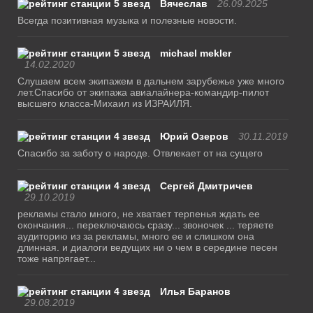
Вячеслав
26.09.2025
Всегда позитивная музыка и полезные новости.
michael mekler
14.02.2020
Слушаем всем экипажем в дальнем зарубежье уже много
лет.Спасибо от экипажа авиалайнера-командир-пилот
высшего класса-Михаил из ИЗРАИЛЯ.
Юрий Озеров
30.11.2019
Спасибо за заботу о народе. Отвлекает от на сущего
Сергей Дмитричев
29.10.2019
рекламы стало много, не хватает терпенья ждать ее
окончания... переключаюсь сразу... звоночек ... теряете
аудиторию из за рекламы, много ее и слишком она
длинная. и диалоги ведущих ни о чем в середине песен
тоже напрягает...
Илья Баранов
29.08.2019