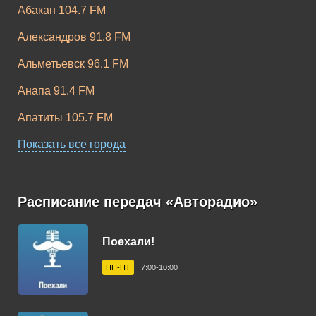
Абакан 104.7 FM
Александров 91.8 FM
Альметьевск 96.1 FM
Анапа 91.4 FM
Апатиты 105.7 FM
Апшеронск 102.9 FM
Показать все города
Арзамас 105.9 FM
Армавир 102.3 FM
Расписание передач «Авторадио»
Арсеньев 102.8 FM
Поехали!
Артем 106.1 FM
ПН-ПТ
7:00-10:00
Архангельск 101.6 FM
Асбест 92.5 FM