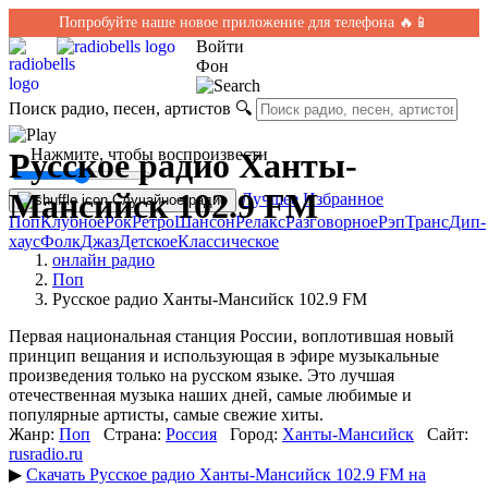
Попробуйте наше новое приложение для телефона 🔥📱
Войти
Фон
Поиск радио, песен, артистов
🔍
← Нажмите, чтобы воспроизвести
Русское радио Ханты-
Мансийск 102.9 FM
Лучшее
Избранное
Случайное радио
Поп
Клубное
Рок
Ретро
Шансон
Релакс
Разговорное
Рэп
Транс
Дип-
хаус
Фолк
Джаз
Детское
Классическое
онлайн радио
Поп
Русское радио Ханты-Мансийск 102.9 FM
Первая национальная станция России, воплотившая новый
принцип вещания и использующая в эфире музыкальные
произведения только на русском языке. Это лучшая
отечественная музыка наших дней, самые любимые и
популярные артисты, самые свежие хиты.
Жанр:
Поп
Страна:
Россия
Город:
Ханты-Мансийск
Сайт:
rusradio.ru
▶
Скачать Русское радио Ханты-Мансийск 102.9 FM на