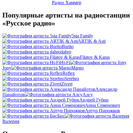
Радио Хаммер
Популярные артисты на радиостанции
«Русское радио»
5sta Family
ARTIK & Asti
Burito
dabro
Filatov & Karas
Hi-Fi
Jony
Margo
Reflex
Serebro
Zivert
Александр
Панайотов
Алсу
Андрей Губин
Анна Семенович
Артур Пирожков
Бис
Валерия