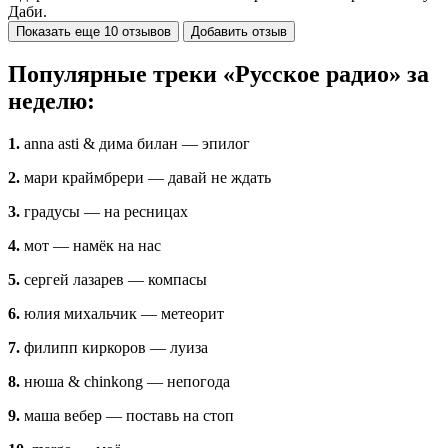
Даби.
Показать еще 10 отзывов
Добавить отзыв
Популярные треки «Русское радио» за
неделю:
1.
anna asti & дима билан — эпилог
2.
мари краймбрери — давай не ждать
3.
градусы — на ресницах
4.
мот — намёк на нас
5.
сергей лазарев — компасы
6.
юлия михальчик — метеорит
7.
филипп киркоров — луиза
8.
нюша & chinkong — непогода
9.
маша вебер — поставь на стоп