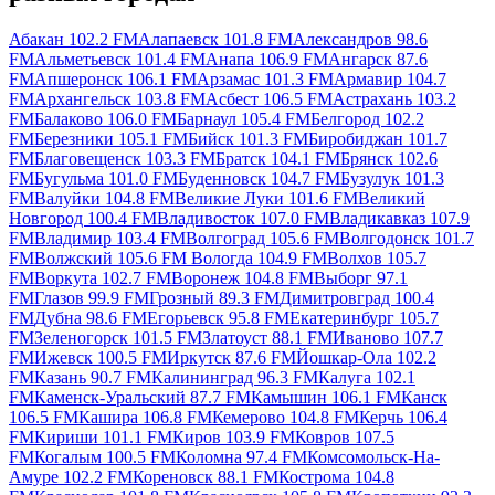
Абакан 102.2 FM
Алапаевск 101.8 FM
Александров 98.6
FM
Альметьевск 101.4 FM
Анапа 106.9 FM
Ангарск 87.6
FM
Апшеронск 106.1 FM
Арзамас 101.3 FM
Армавир 104.7
FM
Архангельск 103.8 FM
Асбест 106.5 FM
Астрахань 103.2
FM
Балаково 106.0 FM
Барнаул 105.4 FM
Белгород 102.2
FM
Березники 105.1 FM
Бийск 101.3 FM
Биробиджан 101.7
FM
Благовещенск 103.3 FM
Братск 104.1 FM
Брянск 102.6
FM
Бугульма 101.0 FM
Буденновск 104.7 FM
Бузулук 101.3
FM
Валуйки 104.8 FM
Великие Луки 101.6 FM
Великий
Новгород 100.4 FM
Владивосток 107.0 FM
Владикавказ 107.9
FM
Владимир 103.4 FM
Волгоград 105.6 FM
Волгодонск 101.7
FM
Волжский 105.6 FM
Вологда 104.9 FM
Волхов 105.7
FM
Воркута 102.7 FM
Воронеж 104.8 FM
Выборг 97.1
FM
Глазов 99.9 FM
Грозный 89.3 FM
Димитровград 100.4
FM
Дубна 98.6 FM
Егорьевск 95.8 FM
Екатеринбург 105.7
FM
Зеленогорск 101.5 FM
Златоуст 88.1 FM
Иваново 107.7
FM
Ижевск 100.5 FM
Иркутск 87.6 FM
Йошкар-Ола 102.2
FM
Казань 90.7 FM
Калининград 96.3 FM
Калуга 102.1
FM
Каменск-Уральский 87.7 FM
Камышин 106.1 FM
Канск
106.5 FM
Кашира 106.8 FM
Кемерово 104.8 FM
Керчь 106.4
FM
Кириши 101.1 FM
Киров 103.9 FM
Ковров 107.5
FM
Когалым 100.5 FM
Коломна 97.4 FM
Комсомольск-На-
Амуре 102.2 FM
Кореновск 88.1 FM
Кострома 104.8