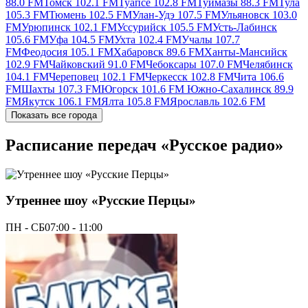
88.0 FM
Томск 102.1 FM
Туапсе 102.8 FM
Туймазы 88.3 FM
Тула
105.3 FM
Тюмень 102.5 FM
Улан-Удэ 107.5 FM
Ульяновск 103.0
FM
Урюпинск 102.1 FM
Уссурийск 105.5 FM
Усть-Лабинск
105.6 FM
Уфа 104.5 FM
Ухта 102.4 FM
Учалы 107.7
FM
Феодосия 105.1 FM
Хабаровск 89.6 FM
Ханты-Мансийск
102.9 FM
Чайковский 91.0 FM
Чебоксары 107.0 FM
Челябинск
104.1 FM
Череповец 102.1 FM
Черкесск 102.8 FM
Чита 106.6
FM
Шахты 107.3 FM
Югорск 101.6 FM
Южно-Сахалинск 89.9
FM
Якутск 106.1 FM
Ялта 105.8 FM
Ярославль 102.6 FM
Показать все города
Расписание передач «Русское радио»
Утреннее шоу «Русские Перцы»
ПН - СБ
07:00 - 11:00