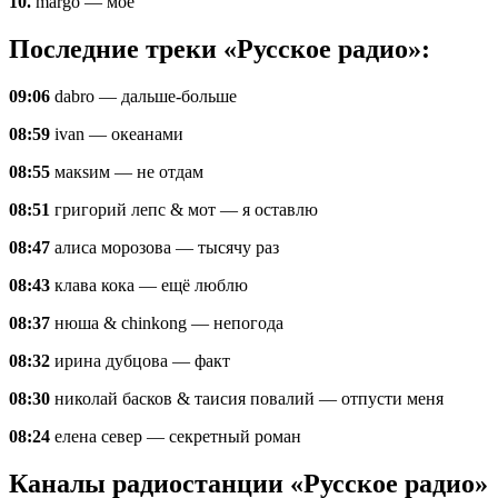
10.
margo — моё
Последние треки «Русское радио»:
09:06
dabro — дальше-больше
08:59
ivan — океанами
08:55
макsим — не отдам
08:51
григорий лепс & мот — я оставлю
08:47
алиса морозова — тысячу раз
08:43
клава кока — ещё люблю
08:37
нюша & chinkong — непогода
08:32
ирина дубцова — факт
08:30
николай басков & таисия повалий — отпусти меня
08:24
елена север — секретный роман
Каналы радиостанции «Русское радио»