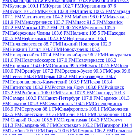
FM
Краснодар 101.8 FM
Красноярск 105.8 FM
Кропоткин 92.3
FM
Кузнецк 100.1 FM
Курган 102.7 FM
Курганинск 87.6
FM
Курск 101.2 FM
Кызыл 103.8 FM
Липецк 100.5 FM
Магадан
107.1 FM
Магнитогорск 104.2 FM
Майкоп 96.0 FM
Махачкала
101.9 FM
Междуреченск 103.7 FM
Миасс 91.5 FM
Можайск
107.2 FM
Москва 105.7 FM, 71.30 УКВ
Мурманск 105.5
FM
Набережные Челны 103.6 FM
Нальчик 105.5 FM
Находка
105.5 FM
Нефтекамск 102.3 FM
Нефтеюганск 106.1
FM
Нижневартовск 88.7 FM
Нижний Новгород 102.9
FM
Нижний Тагил 104.7 FM
Новокузнецк 105.5
FM
Новороссийск 107.4 FM
Новосибирск 96.2 FM
Новоуральск
101.6 FM
Новочебоксарск 107.0 FM
Новочеркасск 106.2
FM
Норильск 104.0 FM
Обнинск 99.5 FM
Омск 102.5 FM
Орел
100.0 FM
Оренбург 107.2 FM
Орехово-Зуево 99.3 FM
Орск 99.6
FM
Пенза 104.8 FM
Пермь 106.2 FM
Петрозаводск 104.7
FM
Петропавловск-Камчатский 103.9 FM
Псков 103.4
FM
Пятигорск 103.2 FM
Ростов-на-Дону 103.0 FM
Рубцовск
103.2 FM
Рыбинск 106.0 FM
Рязань 107.9 FM
Салехард 103.3
FM
Самара 100.3 FM
Санкт-Петербург 107.8 FM
Саранск 101.3
FM
Саратов 105.3 FM
Севастополь 104.5 FM
Северодвинск
106.9 FM
Серпухов 88.1 FM
Симферополь 106.1 FM
Смоленск
103.5 FM
Советский 101.6 FM
Сочи 103.1 FM
Ставрополь 101.8
FM
Старый Оскол 105.5 FM
Стерлитамак 104.3 FM
Сургут
101.3 FM
Сызрань 98.7 FM
Сыктывкар 105.2 FM
Таганрог 104.4
FM
Тамбов 105.9 FM
Тверь 100.6 FM
Темрюк 106.2 FM
Тольятти