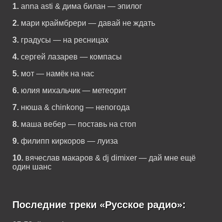
1.
anna asti & дима билан — эпилог
2.
мари краймбрери — давай не ждать
3.
градусы — на ресницах
4.
сергей лазарев — компасы
5.
мот — намёк на нас
6.
юлия михальчик — метеорит
7.
нюша & chinkong — непогода
8.
маша вебер — поставь на стоп
9.
филипп киркоров — луиза
10.
вячеслав макаров & dj dimixer — дай мне ещё
один шанс
Последние треки «Русское радио»: