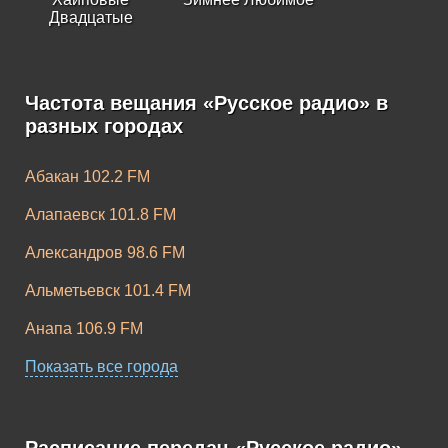
Двадцатые
Частота вещания «Русское радио» в
разных городах
Русское Радио
Высоцкий
Русское Радио
Советская
Абакан 102.2 FM
классика
Алапаевск 101.8 FM
Александров 98.6 FM
Альметьевск 101.4 FM
Русское Радио
Анапа 106.9 FM
Твоя Москва
Русское Радио
Крылатые
Ангарск 87.6 FM
Показать все города
десятые
Апшеронск 106.1 FM
Арзамас 101.3 FM