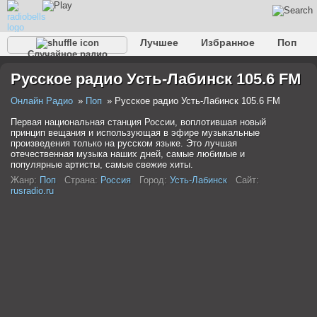
Лучшее
Избранное
Поп
Случайное радио
Клубное
Рок
Ретро
Шансон
Релакс
Русское радио Усть-Лабинск 105.6 FM
Разговорное
Рэп
Транс
Дип-хаус
Фолк
Джаз
Детское
Классическое
Онлайн Радио
Поп
Русское радио Усть-Лабинск 105.6 FM
Первая национальная станция России, воплотившая новый
принцип вещания и использующая в эфире музыкальные
произведения только на русском языке. Это лучшая
отечественная музыка наших дней, самые любимые и
популярные артисты, самые свежие хиты.
Жанр:
Поп
Страна:
Россия
Город:
Усть-Лабинск
Сайт:
rusradio.ru