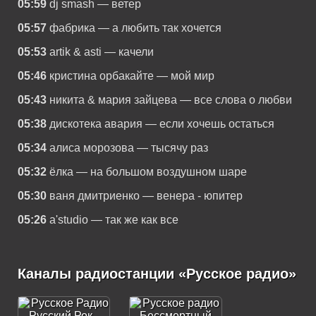
05:59
dj smash — ветер
05:57
фабрика — а любить так хочется
05:53
artik & asti — качели
05:46
кристина орбакайте — мой мир
05:43
никита & мария зайцева — все слова о любви
05:38
дискотека авария — если хочешь остаться
05:34
алиса морозова — тысячу раз
05:32
ёлка — на большом воздушном шаре
05:30
ваня дмитриенко — венера - юпитер
05:26
a'studio — так же как все
Каналы радиостанции «Русское радио»