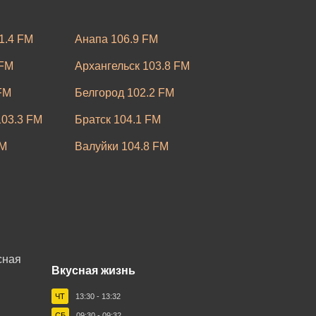
1.4 FM
Анапа 106.9 FM
 FM
Архангельск 103.8 FM
FM
Белгород 102.2 FM
03.3 FM
Братск 104.1 FM
FM
Валуйки 104.8 FM
7.9 FM
Владимир 103.4 FM
FM
Волхов 105.7 FM
Грозный 89.3 FM
05.7 FM
Зеленогорск 101.5 FM
Вкусная жизнь
M
Йошкар-Ола 102.2 FM
ЧТ
13:30 - 13:32
кий 87.7 FM
Камышин 106.1 FM
СБ
09:30 - 09:32