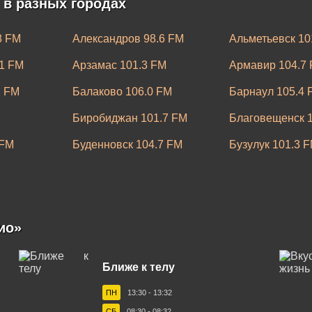
 в разных городах
8 FM
Александров 98.6 FM
Альметьевск 10
1 FM
Арзамас 101.3 FM
Армавир 104.7
2 FM
Балаково 106.0 FM
Барнаул 105.4 
Биробиджан 101.7 FM
Благовещенск 1
 FM
Буденновск 104.7 FM
Бузулук 101.3 
од 100.4 FM
Владивосток 107.0 FM
Владикавказ 10
.7 FM
Волжский 105.6 FM
Вологда 104.9 
FM
Выборг 97.1 FM
Глазов 99.9 FM
ио»
Егорьевск 95.8 FM
Екатеринбург 1
Ближе к телу
FM
Ижевск 100.5 FM
Иркутск 87.6 F
ПН
13:30 - 13:32
.3 FM
Калуга 102.1 FM
Каменск-Уральс
СБ
08:30 - 08:32