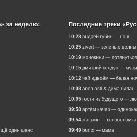
» за неделю:
Последние треки «Рус
10:28
андрей губин — ночь
10:25
zivert — зеленые волны
10:19
монокини — дотянуться
10:15
дмитрий колдун — музы
10:12
чай вдвоём — белая но
10:08
anna asti & дима билан
10:05
гости из будущего — л
09:58
артём качер — одинока
09:54
жасмин — головоломка
 ещё один шанс
09:49
burito — мама