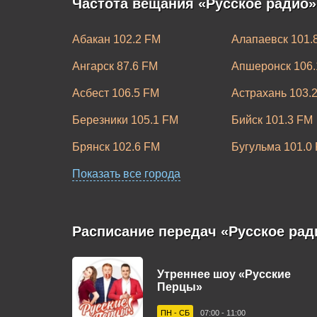
Частота вещания «Русское радио»
Абакан 102.2 FM
Алапаевск 101.
Ангарск 87.6 FM
Апшеронск 106.
Асбест 106.5 FM
Астрахань 103.
Березники 105.1 FM
Бийск 101.3 FM
Брянск 102.6 FM
Бугульма 101.0
Великие Луки 101.6 FM
Показать все города
Великий Новгор
Волгоград 105.6 FM
Волгодонск 101
Воркута 102.7 FM
Воронеж 104.8 
Расписание передач «Русское рад
Димитровград 100.4 FM
Дубна 98.6 FM
Утреннее шоу «Русские
Златоуст 88.1 FM
Иваново 107.7 
Перцы»
Казань 90.7 FM
Калининград 96
ПН - СБ
07:00 - 11:00