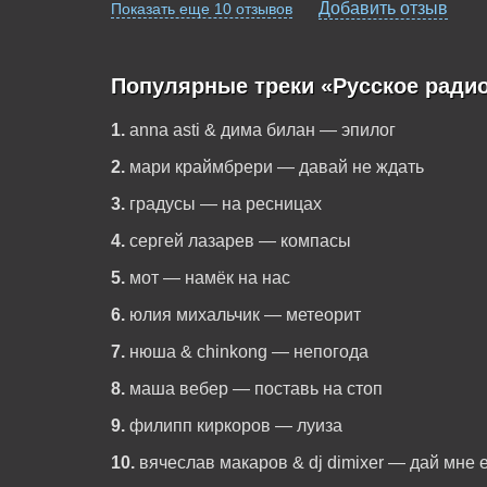
Добавить отзыв
Показать еще 10 отзывов
Популярные треки «Русское радио
1.
anna asti & дима билан — эпилог
2.
мари краймбрери — давай не ждать
3.
градусы — на ресницах
4.
сергей лазарев — компасы
5.
мот — намёк на нас
6.
юлия михальчик — метеорит
7.
нюша & chinkong — непогода
8.
маша вебер — поставь на стоп
9.
филипп киркоров — луиза
10.
вячеслав макаров & dj dimixer — дай мне