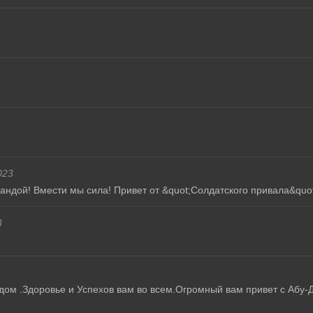
023
ндой! Вмести мы сила! Привет от &quot;Солдатского привала&quot;
3
дом .Здоровье и Успехов вам во всем.Огромный вам привет с Абу-