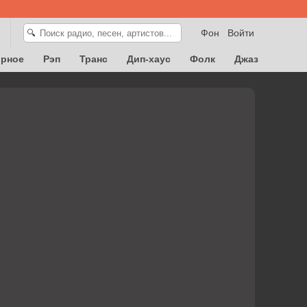
Фон
Войти
🔍
орное
Рэп
Транс
Дип-хаус
Фолк
Джаз