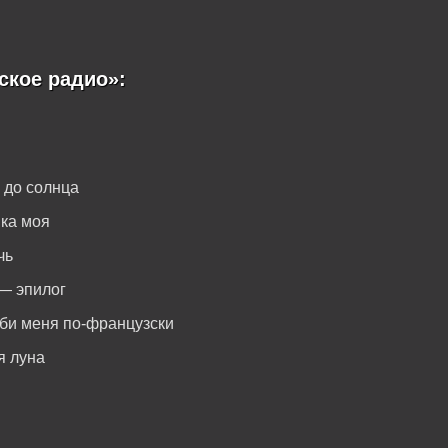
ское радио»:
 до солнца
ка моя
чь
 — эпилог
юби меня по-французски
я луна