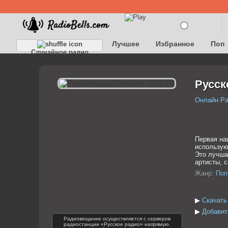
Лучшее
Избранное
Поп
Случайное радио
Детское
Классическое
Русск
Онлайн Р
Первая на
использую
Это лучша
артисты, 
Жанр:
Поп
▶
Скачать
▶
Добавит
Радиовещание осуществляется с серверов
радиостанции «Русское радио» напрямую.