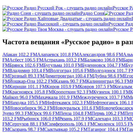
Русское Р
Радио Соня
Русское Ра
Русское 
Частота вещания «Русское радио» в раз
Абакан 102.2 FM
Алапаевск 101.8 FM
Александров 98.6 FM
Альм
FM
Асбест 106.5 FM
Астрахань 103.2 FM
Балаково 106.0 FM
Барн
FM
Брянск 102.6 FM
Бугульма 101.0 FM
Буденновск 104.7 FM
Буз
FM
Владимир 103.4 FM
Волгоград 105.6 FM
Волгодонск 101.7 
FM
Грозный 89.3 FM
Димитровград 100.4 FM
Дубна 98.6 FM
Его
FM
Йошкар-Ола 102.2 FM
Казань 90.7 FM
Калининград 96.3 FM
FM
Кириши 101.1 FM
Киров 103.9 FM
Ковров 107.5 FM
Когалым 
FM
Красноярск 105.8 FM
Кропоткин 92.3 FM
Кузнецк 100.1 FM
К
Майкоп 96.0 FM
Махачкала 101.9 FM
Междуреченск 103.7 FM
Ми
FM
Находка 105.5 FM
Нефтекамск 102.3 FM
Нефтеюганск 106.1
FM
Новосибирск 96.2 FM
Новоуральск 101.6 FM
Новочебоксарск
Зуево 99.3 FM
Орск 99.6 FM
Пенза 104.8 FM
Пермь 106.2 FM
Пет
103.2 FM
Рыбинск 106.0 FM
Рязань 107.9 FM
Салехард 103.3 FM
FM
Серпухов 88.1 FM
Симферополь 106.1 FM
Смоленск 103.5 F
FM
Сызрань 98.7 FM
Сыктывкар 105.2 FM
Таганрог 104.4 FM
Та