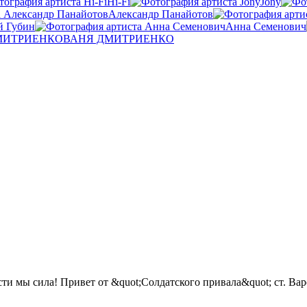
Hi-Fi
Jony
Александр Панайотов
й Губин
Анна Семенович
ВАНЯ ДМИТРИЕНКО
и мы сила! Привет от &quot;Солдатского привала&quot; ст. Вар