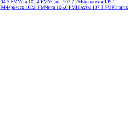
104.5 FM
Ухта 102.4 FM
Учалы 107.7 FM
Феодосия 105.1
 FM
Черкесск 102.8 FM
Чита 106.6 FM
Шахты 107.3 FM
Югорск