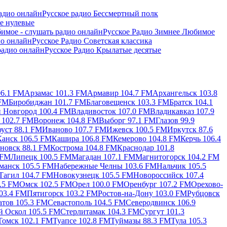
Русское радио Бессмертный полк
е нулевые
Русское Радио Зимнее Любимое
Русское Радио Советская классика
Русское Радио Крылатые десятые
6.1 FM
Арзамас 101.3 FM
Армавир 104.7 FM
Архангельск 103.8
 FM
Биробиджан 101.7 FM
Благовещенск 103.3 FM
Братск 104.1
 Новгород 100.4 FM
Владивосток 107.0 FM
Владикавказ 107.9
 102.7 FM
Воронеж 104.8 FM
Выборг 97.1 FM
Глазов 99.9
оуст 88.1 FM
Иваново 107.7 FM
Ижевск 100.5 FM
Иркутск 87.6
Канск 106.5 FM
Кашира 106.8 FM
Кемерово 104.8 FM
Керчь 106.4
новск 88.1 FM
Кострома 104.8 FM
Краснодар 101.8
 FM
Липецк 100.5 FM
Магадан 107.1 FM
Магнитогорск 104.2 FM
манск 105.5 FM
Набережные Челны 103.6 FM
Нальчик 105.5
агил 104.7 FM
Новокузнецк 105.5 FM
Новороссийск 107.4
.5 FM
Омск 102.5 FM
Орел 100.0 FM
Оренбург 107.2 FM
Орехово-
03.4 FM
Пятигорск 103.2 FM
Ростов-на-Дону 103.0 FM
Рубцовск
атов 105.3 FM
Севастополь 104.5 FM
Северодвинск 106.9
й Оскол 105.5 FM
Стерлитамак 104.3 FM
Сургут 101.3
Томск 102.1 FM
Туапсе 102.8 FM
Туймазы 88.3 FM
Тула 105.3