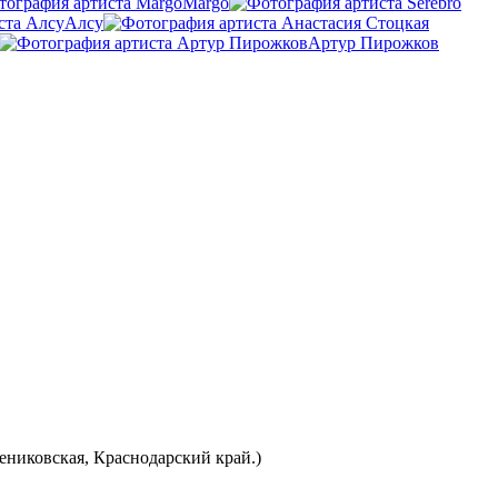
Margo
Алсу
Артур Пирожков
ениковская, Краснодарский край.)