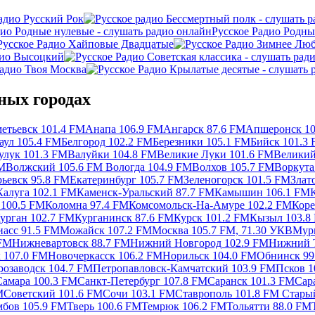
адио Русский Рок
Русское Радио Родны
Русское Радио Хайповые Двадцатые
дио Высоцкий
Радио Твоя Москва
ных городах
етьевск 101.4 FM
Анапа 106.9 FM
Ангарск 87.6 FM
Апшеронск 10
аул 105.4 FM
Белгород 102.2 FM
Березники 105.1 FM
Бийск 101.3
улук 101.3 FM
Валуйки 104.8 FM
Великие Луки 101.6 FM
Великий
FM
Волжский 105.6 FM
Вологда 104.9 FM
Волхов 105.7 FM
Воркута
рьевск 95.8 FM
Екатеринбург 105.7 FM
Зеленогорск 101.5 FM
Злат
Калуга 102.1 FM
Каменск-Уральский 87.7 FM
Камышин 106.1 FM
100.5 FM
Коломна 97.4 FM
Комсомольск-На-Амуре 102.2 FM
Коре
урган 102.7 FM
Курганинск 87.6 FM
Курск 101.2 FM
Кызыл 103.8
асс 91.5 FM
Можайск 107.2 FM
Москва 105.7 FM, 71.30 УКВ
Мур
 FM
Нижневартовск 88.7 FM
Нижний Новгород 102.9 FM
Нижний Т
 107.0 FM
Новочеркасск 106.2 FM
Норильск 104.0 FM
Обнинск 99
розаводск 104.7 FM
Петропавловск-Камчатский 103.9 FM
Псков 1
Самара 100.3 FM
Санкт-Петербург 107.8 FM
Саранск 101.3 FM
Сар
M
Советский 101.6 FM
Сочи 103.1 FM
Ставрополь 101.8 FM
Стары
мбов 105.9 FM
Тверь 100.6 FM
Темрюк 106.2 FM
Тольятти 88.0 FM