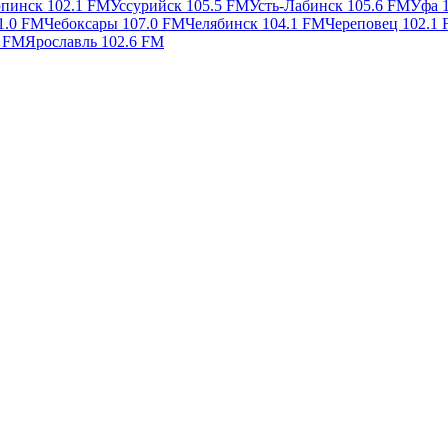
пинск 102.1 FM
Уссурийск 105.5 FM
Усть-Лабинск 105.6 FM
Уфа 
1.0 FM
Чебоксары 107.0 FM
Челябинск 104.1 FM
Череповец 102.1
8 FM
Ярославль 102.6 FM