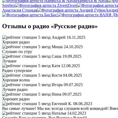
HammAli & Navai
Serebro
Zivert
Анастасия Стоцкая
Андре
Бис
Отзывы о радио «Русское радио»
Андрей
16.11.2025
Хорошее радио
Миша
24.10.2025
Слушаю по утру
Саша
19.09.2025
Лучшие
Катя
12.08.2025
Радио суперское
Костя
04.08.2025
Хорошая волна
Игорь
09.07.2025
Лучшее радио
Нина
09.07.2025
Хорошее радио
Евгений К.
08.06.2023
Вы самые лучшие! Мы вас всегда слушаем всей командой! Вмест
Наталья
14.02.2023
Спасибо Вам за позитив. Вся Якутия с Вами!!!