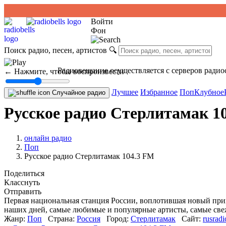
Войти
Фон
Поиск радио, песен, артистов
🔍
Радиовещание осуществляется с серверов радио
← Нажмите, чтобы воспроизвести
Лучшее
Избранное
Поп
Клубное
Случайное радио
Русское радио Стерлитамак 1
онлайн радио
Поп
Русское радио Стерлитамак 104.3 FM
Поделиться
Класснуть
Отправить
Первая национальная станция России, воплотившая новый при
наших дней, самые любимые и популярные артисты, самые све
Жанр:
Поп
Страна:
Россия
Город:
Стерлитамак
Сайт:
rusradi