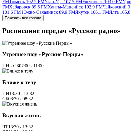
FM
Тюмень 102.5 FM
Улан-Удэ 107.5 FM
Ульяновск 103.0 FM
Урю
FM
Хабаровск 89.6 FM
Ханты-Мансийск 102.9 FM
Чайковский 9
101.6 FM
Южно-Сахалинск 89.9 FM
Якутск 106.1 FM
Ялта 105.
Показать все города
Расписание передач «Русское радио»
Утреннее шоу «Русские Перцы»
ПН - СБ
07:00 - 11:00
Ближе к телу
ПН
13:30 - 13:32
СБ
08:30 - 08:32
Вкусная жизнь
ЧТ
13:30 - 13:32