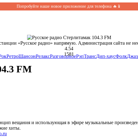
Попробуйте наше новое приложение для телефона 🔥📱
станции «Русское радио» напрямую. Администрация сайта не нес
4.54
1581
Рок
Ретро
Шансон
Релакс
Разговорное
Рэп
Транс
Дип-хаус
Фолк
Джаз
04.3 FM
нцип вещания и использующая в эфире музыкальные произведени
жие хиты.
o.ru