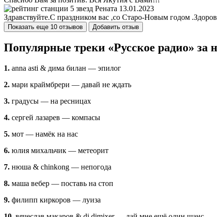
Рената
13.01.2023
Здравствуйте.С праздником вас ,со Старо-Новым годом .Здоров
Показать еще 10 отзывов
Добавить отзыв
Популярные треки «Русское радио» за 
1.
anna asti & дима билан — эпилог
2.
мари краймбрери — давай не ждать
3.
градусы — на ресницах
4.
сергей лазарев — компасы
5.
мот — намёк на нас
6.
юлия михальчик — метеорит
7.
нюша & chinkong — непогода
8.
маша вебер — поставь на стоп
9.
филипп киркоров — луиза
10.
вячеслав макаров & dj dimixer — дай мне ещё один шанс