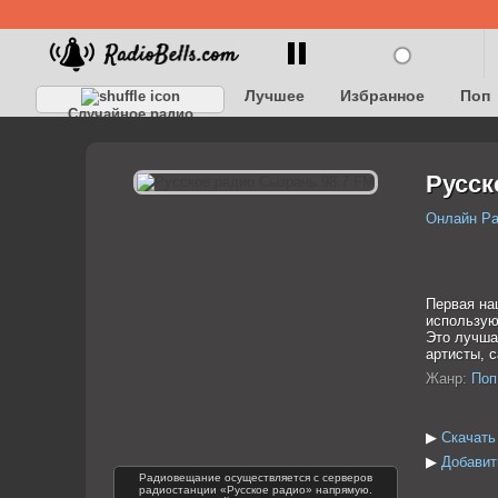
Лучшее
Избранное
Поп
Случайное радио
Детское
Классическое
Русск
Онлайн Р
Первая на
использую
Это лучша
артисты, 
Жанр:
Поп
▶
Скачать
▶
Добавит
Радиовещание осуществляется с серверов
радиостанции «Русское радио» напрямую.