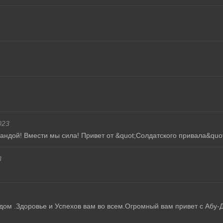
023
ндой! Вмести мы сила! Привет от &quot;Солдатского привала&quot;
3
дом .Здоровье и Успехов вам во всем.Огромный вам привет с Абу-