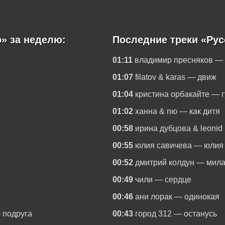
» за неделю:
Последние треки «Рус
01:11
владимир пресняков —
01:07
filatov & karas — движ
01:04
кристина орбакайте — 
01:02
ханна & nю — как дитя
00:58
ирина дубцова & leonid
00:55
юлия савичева — юлия
00:52
дмитрий колдун — мил
00:49
чили — сердце
00:46
ани лорак — одинокая
 подруга
00:43
город 312 — останусь