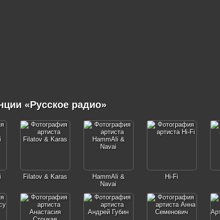
нции «Русское радио»
i
Filatov & Karas
HammAli &
Hi-Fi
Navai