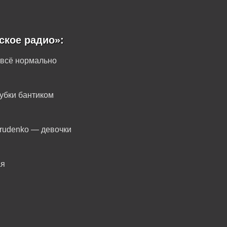
ское радио»:
 всё нормально
губки бантиком
 rudenko — девочки
ая