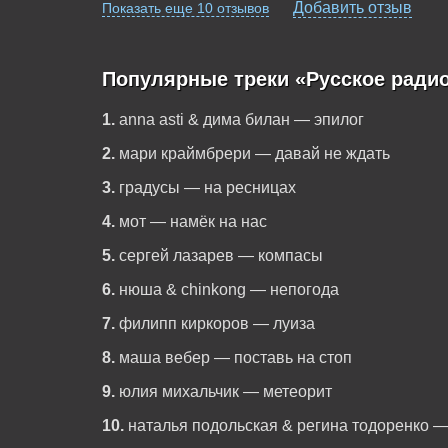
Добавить отзыв
Показать еще 10 отзывов
Популярные треки «Русское радио
1.
anna asti & дима билан — эпилог
2.
мари краймбрери — давай не ждать
3.
градусы — на ресницах
4.
мот — намёк на нас
5.
сергей лазарев — компасы
6.
нюша & chinkong — непогода
7.
филипп киркоров — луиза
8.
маша вебер — поставь на стоп
9.
юлия михальчик — метеорит
10.
наталья подольская & регина тодоренко —