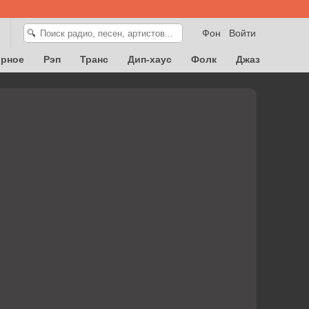
Фон
Войти
🔍
орное
Рэп
Транс
Дип-хаус
Фолк
Джаз