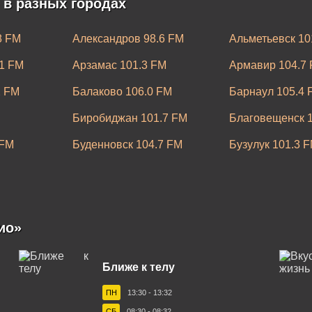
 в разных городах
8 FM
Александров 98.6 FM
Альметьевск 10
1 FM
Арзамас 101.3 FM
Армавир 104.7
2 FM
Балаково 106.0 FM
Барнаул 105.4 
Биробиджан 101.7 FM
Благовещенск 1
 FM
Буденновск 104.7 FM
Бузулук 101.3 
од 100.4 FM
Владивосток 107.0 FM
Владикавказ 10
.7 FM
Волжский 105.6 FM
Вологда 104.9 
FM
Выборг 97.1 FM
Глазов 99.9 FM
ио»
Егорьевск 95.8 FM
Екатеринбург 1
Ближе к телу
FM
Ижевск 100.5 FM
Иркутск 87.6 F
ПН
13:30 - 13:32
.3 FM
Калуга 102.1 FM
Каменск-Уральс
СБ
08:30 - 08:32