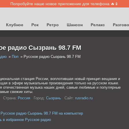
Попробуйте наше новое приложение для телефона 🔥📱
Клубное
Рок
Ретро
Шансон
Релакс
Разгов
ое радио Сызрань 98.7 FM
адио
Поп
Русское радио Сызрань 98.7 FM
циональная станция России, воплотившая новый принцип вещания и
щая в эфире музыкальные произведения только на русском языке.
я отечественная музыка наших дней, самые любимые и популярные
самые свежие хиты.
Страна:
Россия
Город:
Сызрань
Сайт:
rusradio.ru
 Русское радио Сызрань 98.7 FM на компьютер
ь в избранное Русское радио