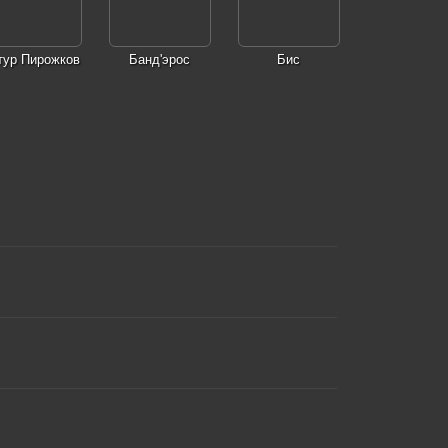
тур Пирожков
Банд'эрос
Бис