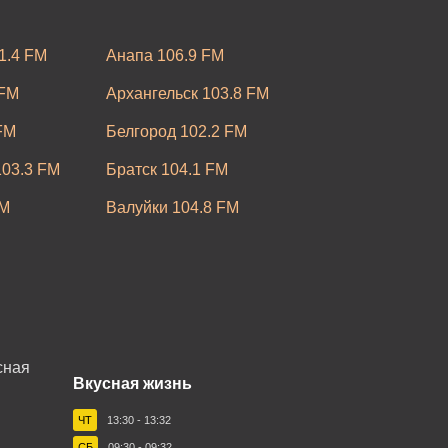
1.4 FM
Анапа 106.9 FM
 FM
Архангельск 103.8 FM
FM
Белгород 102.2 FM
03.3 FM
Братск 104.1 FM
FM
Валуйки 104.8 FM
7.9 FM
Владимир 103.4 FM
FM
Волхов 105.7 FM
Грозный 89.3 FM
05.7 FM
Зеленогорск 101.5 FM
Вкусная жизнь
M
Йошкар-Ола 102.2 FM
ЧТ
13:30 - 13:32
кий 87.7 FM
Камышин 106.1 FM
СБ
09:30 - 09:32