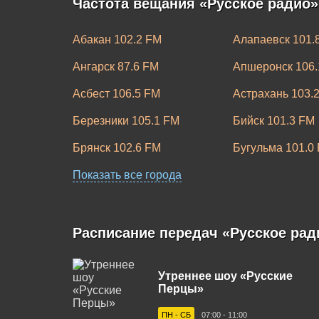
Частота вещания «Русское радио»
Абакан 102.2 FM
Алапаевск 101.
Ангарск 87.6 FM
Апшеронск 106.
Асбест 106.5 FM
Астрахань 103.
Березники 105.1 FM
Бийск 101.3 FM
Брянск 102.6 FM
Бугульма 101.0
Великие Луки 101.6 FM
Показать все города
Великий Новгор
Волгоград 105.6 FM
Волгодонск 101
Воркута 102.7 FM
Воронеж 104.8 
Расписание передач «Русское рад
Димитровград 100.4 FM
Дубна 98.6 FM
Утреннее шоу «Русские
Златоуст 88.1 FM
Иваново 107.7 
Перцы»
Казань 90.7 FM
Калининград 96
ПН - СБ
07:00 - 11:00