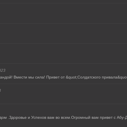
023
ндой! Вмести мы сила! Привет от &quot;Солдатского привала&quot;
3
дом .Здоровье и Успехов вам во всем.Огромный вам привет с Абу-