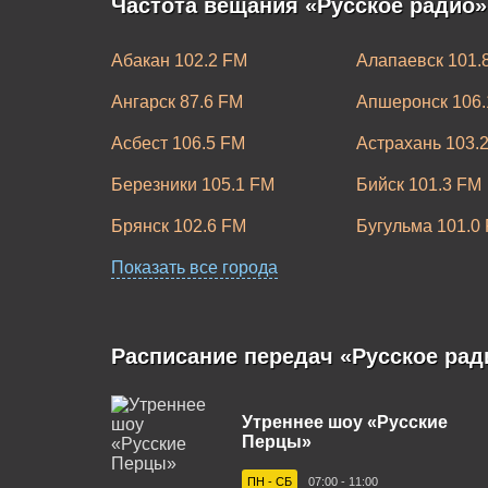
Частота вещания «Русское радио»
Абакан 102.2 FM
Алапаевск 101.
Ангарск 87.6 FM
Апшеронск 106.
Асбест 106.5 FM
Астрахань 103.
Березники 105.1 FM
Бийск 101.3 FM
Брянск 102.6 FM
Бугульма 101.0
Великие Луки 101.6 FM
Показать все города
Великий Новгор
Волгоград 105.6 FM
Волгодонск 101
Воркута 102.7 FM
Воронеж 104.8 
Расписание передач «Русское рад
Димитровград 100.4 FM
Дубна 98.6 FM
Утреннее шоу «Русские
Златоуст 88.1 FM
Иваново 107.7 
Перцы»
Казань 90.7 FM
Калининград 96
ПН - СБ
07:00 - 11:00