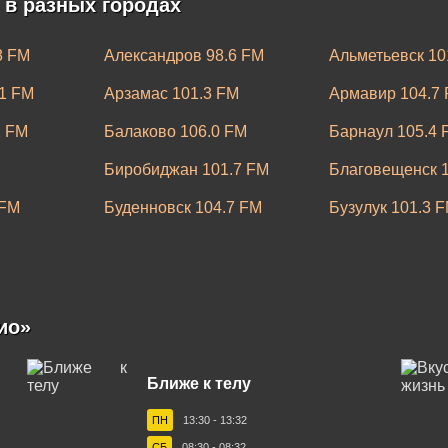
 в разных городах
8 FM
Александров 98.6 FM
Альметьевск 10
1 FM
Арзамас 101.3 FM
Армавир 104.7
2 FM
Балаково 106.0 FM
Барнаул 105.4 
Биробиджан 101.7 FM
Благовещенск 1
 FM
Буденновск 104.7 FM
Бузулук 101.3 
од 100.4 FM
Владивосток 107.0 FM
Владикавказ 10
.7 FM
Волжский 105.6 FM
Вологда 104.9 
FM
Выборг 97.1 FM
Глазов 99.9 FM
ио»
Егорьевск 95.8 FM
Екатеринбург 1
Ближе к телу
FM
Ижевск 100.5 FM
Иркутск 87.6 F
ПН
13:30 - 13:32
.3 FM
Калуга 102.1 FM
Каменск-Уральс
СБ
08:30 - 08:32