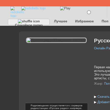
Лучшее
Избранное
Поп
Случайное радио
Детское
Классическое
Русск
Онлайн Р
Первая на
использую
Это лучша
артисты, 
Жанр:
Поп
▶
Скачать
▶
Добавит
Радиовещание осуществляется с серверов
радиостанции «Русское радио» напрямую.