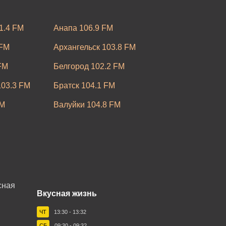
1.4 FM
Анапа 106.9 FM
 FM
Архангельск 103.8 FM
FM
Белгород 102.2 FM
03.3 FM
Братск 104.1 FM
FM
Валуйки 104.8 FM
7.9 FM
Владимир 103.4 FM
FM
Волхов 105.7 FM
Грозный 89.3 FM
05.7 FM
Зеленогорск 101.5 FM
Вкусная жизнь
M
Йошкар-Ола 102.2 FM
ЧТ
13:30 - 13:32
кий 87.7 FM
Камышин 106.1 FM
СБ
09:30 - 09:32