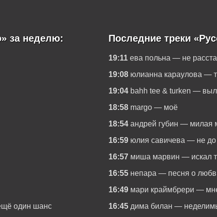
» за неделю:
Последние треки «Рус
19:11
ева польна — не расст
19:08
юлианна караулова — т
19:04
bahh tee & turken — вы
18:58
margo — моё
18:54
андрей губин — милая 
16:59
юлия савичева — не до
16:57
миша марвин — искал 
16:55
непара — песня о любв
16:49
мари краймбрери — мне
 ещё один шанс
16:45
дима билан — неделим