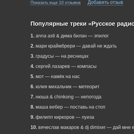
Добавить отзыв
Показать еще 10 отзывов
Популярные треки «Русское радио
1.
anna asti & дима билан — эпилог
2.
мари краймбрери — давай не ждать
3.
градусы — на ресницах
4.
сергей лазарев — компасы
5.
мот — намёк на нас
6.
юлия михальчик — метеорит
7.
нюша & chinkong — непогода
8.
маша вебер — поставь на стоп
9.
филипп киркоров — луиза
10.
вячеслав макаров & dj dimixer — дай мне