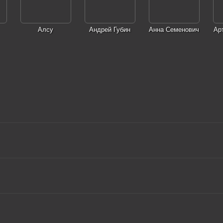
Алсу
Андрей Губин
Анна Семенович
Ар