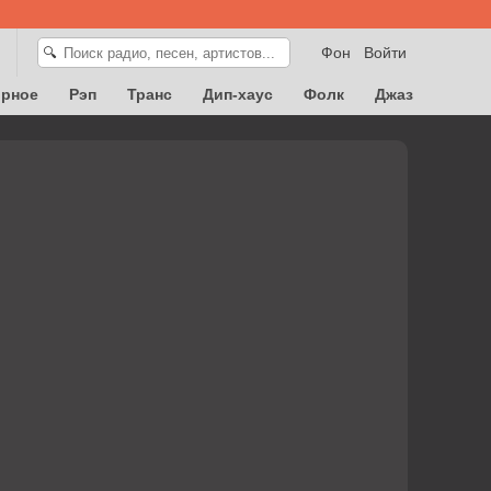
Фон
Войти
🔍
орное
Рэп
Транс
Дип-хаус
Фолк
Джаз