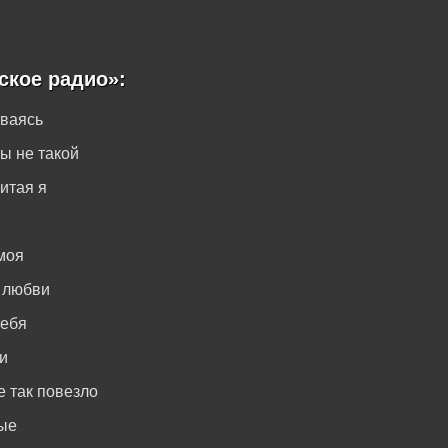
ское радио»:
аваясь
ы не такой
литая я
моя
 любви
тебя
и
 так повезло
ые