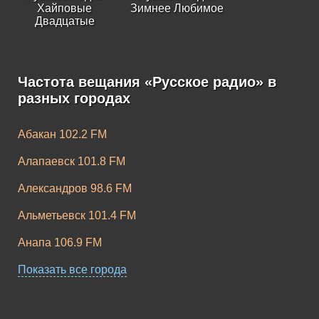
Хайповые
Зимнее Любимое
Двадцатые
Частота вещания «Русское радио» в
разных городах
Русское Радио
Высоцкий
Русское Радио
Советская
Абакан 102.2 FM
классика
Алапаевск 101.8 FM
Александров 98.6 FM
Альметьевск 101.4 FM
Русское Радио
Анапа 106.9 FM
Твоя Москва
Русское Радио
Крылатые
Ангарск 87.6 FM
Показать все города
десятые
Апшеронск 106.1 FM