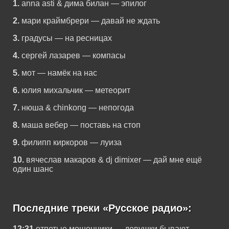
1.
anna asti & дима билан — эпилог
2.
мари краймбрери — давай не ждать
3.
градусы — на ресницах
4.
сергей лазарев — компасы
5.
мот — намёк на нас
6.
юлия михальчик — метеорит
7.
нюша & chinkong — непогода
8.
маша вебер — поставь на стоп
9.
филипп киркоров — луиза
10.
вячеслав макаров & dj dimixer — дай мне ещё
один шанс
Последние треки «Русское радио»:
12:31
отпетые мошенники — девушки бывают