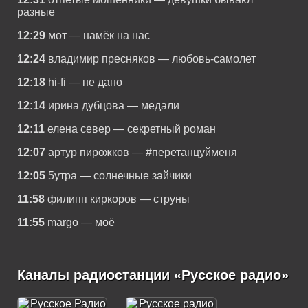
разные
12:29
мот — намёк на нас
12:24
владимир пресняков — любовь-самолет
12:18
hi-fi — не дано
12:14
ирина дубцова — медали
12:11
елена север — секретный роман
12:07
артур пирожков — #перетанцуйменя
12:05
5утра — солнечные зайчики
11:58
филипп киркоров — струны
11:55
margo — моё
Каналы радиостанции «Русское радио»