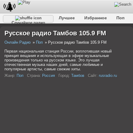
Лучшее
Избранное
Поп
Случайное радио
Клубное
Рок
Ретро
Шансон
Релакс
Русское радио Тамбов 105.9 FM
Разговорное
Рэп
Транс
Дип-хаус
Фолк
Джаз
Детское
Классическое
Онлайн Радио
Поп
Русское радио Тамбов 105.9 FM
Первая национальная станция России, воплотившая новый
принцип вещания и использующая в эфире музыкальные
произведения только на русском языке. Это лучшая
отечественная музыка наших дней, самые любимые и
популярные артисты, самые свежие хиты.
Жанр:
Поп
Страна:
Россия
Город:
Тамбов
Сайт:
rusradio.ru