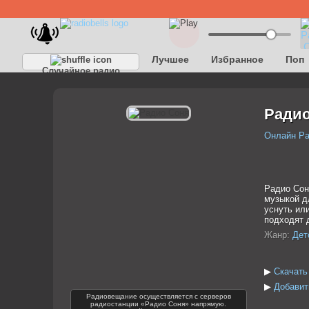
Лучшее
Избранное
Поп
Случайное радио
Радио
Онлайн Р
Радио Сон
музыкой д
уснуть ил
подходят 
Жанр:
Дет
▶
Скачать
▶
Добавит
Радиовещание осуществляется с серверов
радиостанции «Радио Соня» напрямую.