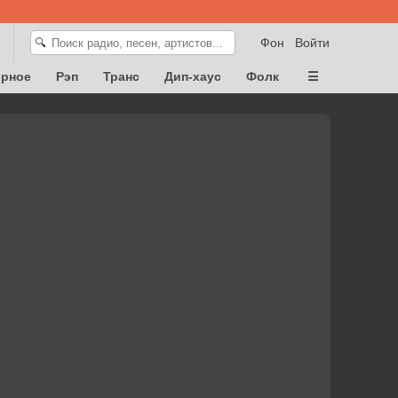
Фон
Войти
🔍
орное
Рэп
Транс
Дип-хаус
Фолк
☰