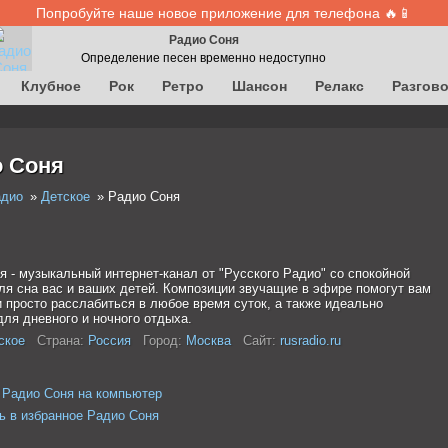
Попробуйте наше новое приложение для телефона 🔥📱
Радио Соня
Определение песен временно недоступно
Клубное
Рок
Ретро
Шансон
Релакс
Разгов
 Соня
адио
Детское
Радио Соня
я - музыкальный интернет-канал от "Русского Радио" со спокойной
ля сна вас и ваших детей. Композиции звучащие в эфире помогут вам
и просто расслабиться в любое время суток, а также идеально
для дневного и ночного отдыха.
ское
Страна:
Россия
Город:
Москва
Сайт:
rusradio.ru
 Радио Соня на компьютер
ь в избранное Радио Соня