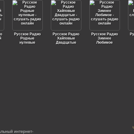
о
Русское Радио
Русское Радио
Русское Радио
Ру
й
Родные
Хайповые
Зимнее
нулевые
Двадцатые
Любимое
альный интернет-