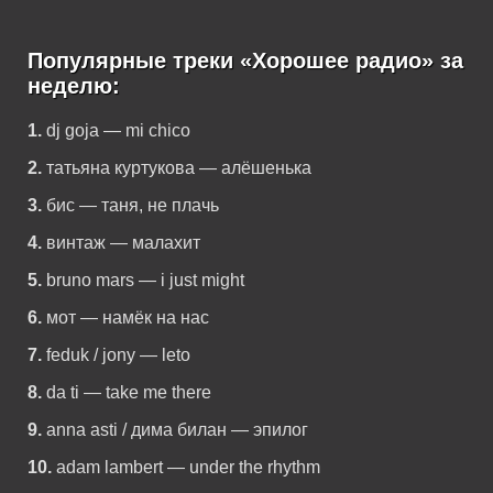
Популярные треки «Хорошее радио» за
неделю:
1.
dj goja — mi chico
2.
татьяна куртукова — алёшенька
3.
бис — таня, не плачь
4.
винтаж — малахит
5.
bruno mars — i just might
6.
мот — намёк на нас
7.
feduk / jony — leto
8.
da ti — take me there
9.
anna asti / дима билан — эпилог
10.
adam lambert — under the rhythm