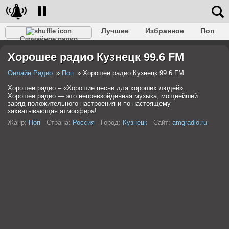
Лучшее
Избранное
Поп
Случайное радио
Клубное
Рок
Ретро
Шансон
Релакс
Хорошее радио Кузнецк 99.6 FM
Разговорное
Рэп
Транс
Дип-хаус
Фолк
Джаз
Детское
Классическое
Онлайн Радио
Поп
Хорошее радио Кузнецк 99.6 FM
Хорошее радио – «Хорошие песни для хороших людей».
Хорошее радио — это непревзойдённая музыка, мощнейший
заряд положительного настроения и по-настоящему
захватывающая атмосфера!
Жанр:
Поп
Страна:
Россия
Город:
Кузнецк
Сайт:
amgradio.ru