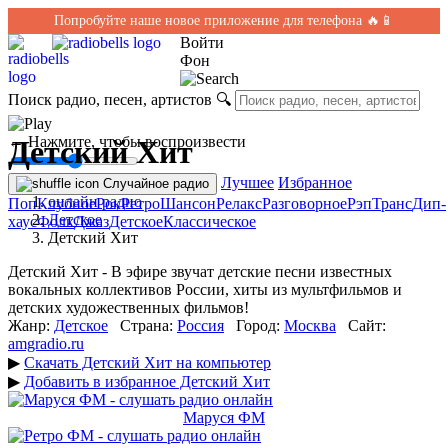
Попробуйте наше новое приложение для телефона 🔥📱
Войти
Фон
Поиск радио, песен, артистов
🔍
← Нажмите, чтобы воспроизвести
Детский Хит
Лучшее
Избранное
Случайное радио
онлайн радио
Поп
Клубное
Рок
Ретро
Шансон
Релакс
Разговорное
Рэп
Транс
Дип-
Детское
хаус
Фолк
Джаз
Детское
Классическое
Детский Хит
Детский Хит - В эфире звучат детские песни известных
вокальных коллективов России, хиты из мультфильмов и
детских художественных фильмов!
Жанр:
Детское
Страна:
Россия
Город:
Москва
Сайт:
amgradio.ru
▶
Скачать Детский Хит на компьютер
▶
Добавить в избранное Детский Хит
Маруся ФМ