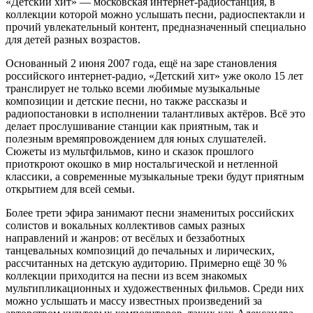
«Детский хит» — московская интернет-радиостанция, в
коллекции которой можно услышать песни, радиоспектакли и
прочий увлекательный контент, предназначенный специально
для детей разных возрастов.
Основанный 2 июня 2007 года, ещё на заре становления
российского интернет-радио, «Детский хит» уже около 15 лет
транслирует не только всеми любимые музыкальные
композиции и детские песни, но также рассказы и
радиопостановки в исполнении талантливых актёров. Всё это
делает прослушивание станции как приятным, так и
полезным времяпровождением для юных слушателей.
Сюжеты из мультфильмов, кино и сказок прошлого
приоткроют окошко в мир ностальгической и нетленной
классики, а современные музыкальные треки будут приятным
открытием для всей семьи.
Более трети эфира занимают песни знаменитых российских
солистов и вокальных коллективов самых разных
направлений и жанров: от весёлых и беззаботных
танцевальных композиций до печальных и лирических,
рассчитанных на детскую аудиторию. Примерно ещё 30 %
коллекции приходится на песни из всем знакомых
мультипликационных и художественных фильмов. Среди них
можно услышать и массу известных произведений за