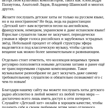
авторством культовых композиторов, таких как Александра
Пахмутова, Анатолий Лядов, Владимир Шаинский и многих
других.
Желаете послушать детские хиты не только на русском языке,
но и на иностранном? Не беда, ведь на радиостанции
«Детский хит» вам встретятся песни на английском,
французском, немецком, украинском и даже испанском языке!
Взрослые слушатели также не заскучают, периодически
узнавая в эфире голоса российских и зарубежных эстрадных
звёзд. Небольшой процент от общей структуры эфира
выделяется и под классическую музыку, чтобы сделать
вещание как можно более занимательным и развивающим.
Отдельно стоит отметить, что коллекция вещаемых треков
регулярно пополняется новыми детскими хитами и ранее ещё
не транслируемыми старыми композициями. Такое
музыкальное разнообразие не даст заскучать даже самому
требовательному слушателю и обязательно познакомит его с
чем-то новым!
Благодаря нашему сайту вы можете послушать хиты детского
радио абсолютно в любой момент из любой точки мира —
достаточно всего лишь иметь доступ к сети интернет.
Слушайте «Детский хит» онлайн в хорошем качестве, чтобы
подарить себе и своим любимым детям заряд отличного