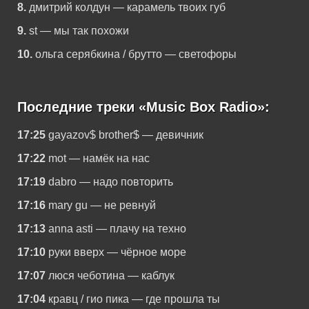
8.
дмитрий колдун — карамель твоих губ
9.
st — мы так похожи
10.
ольга серябкина / брутто — светофоры
Последние треки «Music Box Radio»:
17:25
gayazov$ brother$ — девичник
17:22
mot — намёк на нас
17:19
dabro — надо повторить
17:16
mary gu — не ревнуй
17:13
anna asti — плачу на техно
17:10
руки вверх — чёрное море
17:07
люся чеботина — каблук
17:04
кравц / гио пика — где прошла ты