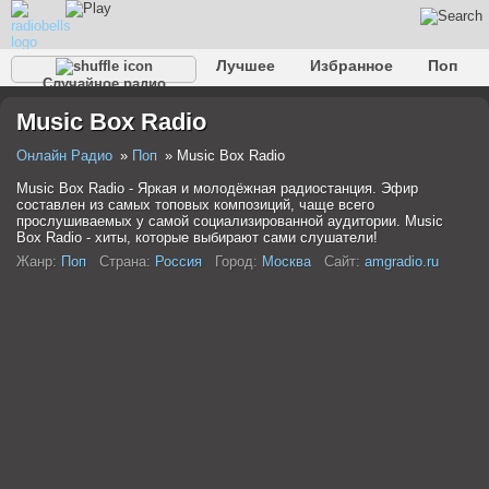
Лучшее
Избранное
Поп
Случайное радио
Клубное
Рок
Ретро
Шансон
Релакс
Music Box Radio
Разговорное
Рэп
Транс
Дип-хаус
Фолк
Джаз
Детское
Классическое
Онлайн Радио
Поп
Music Box Radio
Music Box Radio - Яркая и молодёжная радиостанция. Эфир
составлен из самых топовых композиций, чаще всего
прослушиваемых у самой социализированной аудитории. Music
Box Radio - хиты, которые выбирают сами слушатели!
Жанр:
Поп
Страна:
Россия
Город:
Москва
Сайт:
amgradio.ru