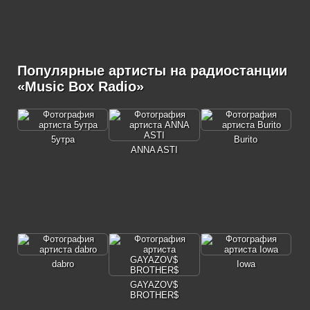
Популярные артисты на радиостанции
«Music Box Radio»
5утра
Burito
ANNA ASTI
dabro
Iowa
GAYAZOV$
BROTHER$