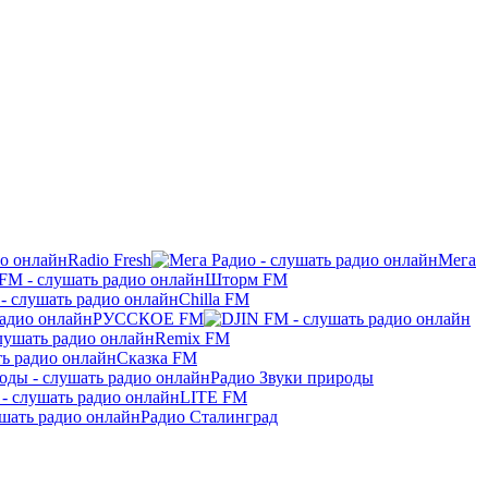
Radio Fresh
Мега
Шторм FM
Chilla FM
РУССКОЕ FM
Remix FM
Сказка FM
Радио Звуки природы
LITE FM
Радио Сталинград