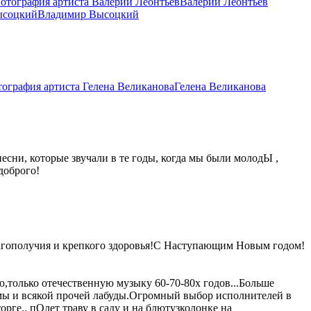
Валерий Леонтьев
Владимир Высоцкий
Гелена Великанова
ни, которые звучали в те годы, когда мы были молодЫ ,
доброго!
агополучия и крепкого здоровья!С Наступающим Новым годом!
ю,только отечественную музыку 60-70-80х годов...Больше
амы и всякой прочей лабуды.Огромный выбор исполнителей в
рге.. пОлет траву в саду и на блютузколонке на