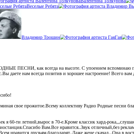
Валентина Толкунова
Веселые Ребята
Владимир Трошин
Гая
ОДНЫЕ ПЕСНИ, как всегда на высоте. С упоением вспоминаю пес
.Вы даете нам всегда позитив и хорошее настроение! Всего вам 
асибо!
миная свое прожитое.Всему коллективу Радио Родные песни бл
к я 60-ти летний,вырос в 70-е.Кроме классик хард-рока,,,слуша
адиостанция.Спасибо Вам.Все нравится..Звук отличный,без рекл
ем нравится друзьям,благодарят..Даже жене скачал...Она в восто