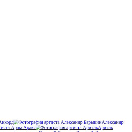
Аккорд
Александр
Аракс
Ариэль