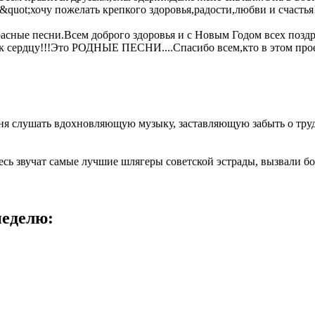
quot;хочу пожелать крепкого здоровья,радости,любви и счасть
сные песни.Всем доброго здоровья и с Новым Годом всех позд
е к сердцу!!!Это РОДНЫЕ ПЕСНИ....Спасибо всем,кто в этом прое
дня слушать вдохновляющую музыку, заставляющую забыть о труд
сь звучат самые лучшие шлягеры советской эстрады, вызвали бол
неделю: