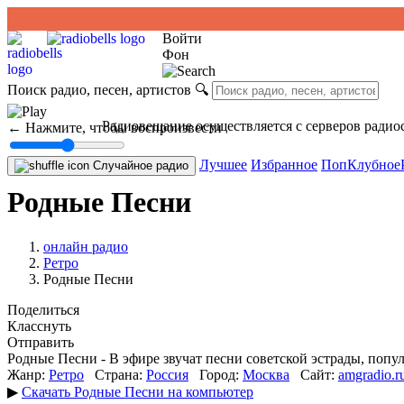
Войти
Фон
Поиск радио, песен, артистов
🔍
Радиовещание осуществляется с серверов радио
← Нажмите, чтобы воспроизвести
Лучшее
Избранное
Поп
Клубное
Случайное радио
Родные Песни
онлайн радио
Ретро
Родные Песни
Поделиться
Класснуть
Отправить
Родные Песни - В эфире звучат песни советской эстрады, попу
Жанр:
Ретро
Страна:
Россия
Город:
Москва
Сайт:
amgradio.r
▶
Скачать Родные Песни на компьютер