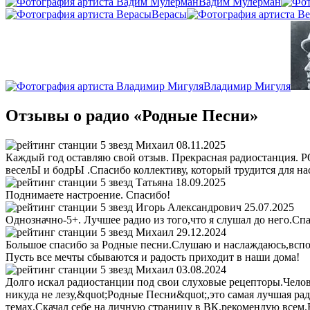
Вадим Мулерман
Верасы
Владимир Мигуля
Отзывы о радио «Родные Песни»
Михаил
08.11.2025
Каждый год оставляю свой отзыв. Прекрасная радиостанция. Р
веселЫ и бодрЫ .Спасибо коллективу, который трудится для нас
Татьяна
18.09.2025
Поднимаете настроение. Спасибо!
Игорь Александрович
25.07.2025
Однозначно-5+. Лучшее радио из того,что я слушал до него.Сп
Михаил
29.12.2024
Большое спасибо за Родные песни.Слушаю и наслаждаюсь,вспо
Пусть все мечты сбываются и радость приходит в наши дома!
Михаил
03.08.2024
Долго искал радиостанции под свои слуховые рецепторы.Челове
никуда не лезу,&quot;Родные Песни&quot;,это самая лучшая р
темах.Скачал себе на личную страницу в ВК.рекомендую всем.Вс