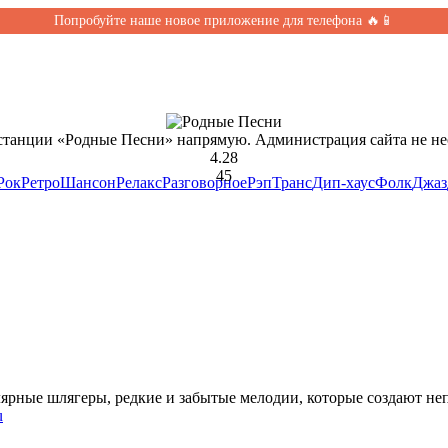
Попробуйте наше новое приложение для телефона 🔥📱
станции «Родные Песни» напрямую. Администрация сайта не нес
4.28
45
Рок
Ретро
Шансон
Релакс
Разговорное
Рэп
Транс
Дип-хаус
Фолк
Джаз
лярные шлягеры, редкие и забытые мелодии, которые создают не
u