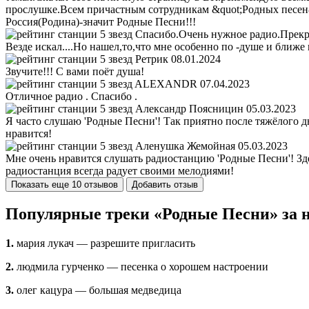
прослушке.Всем причастным сотрудникам &quot;Родных песен&
Россия(Родина)-значит Родные Песни!!!
Спасибо.Очень нужное радио.Прекра
Везде искал....Но нашел,то,что мне особенно по -душе и ближ
Ретрик
08.01.2024
Звучите!!! С вами поёт душа!
ALEXANDR
07.04.2023
Отличное радио . Спасибо .
Александр Поясницин
05.03.2023
Я часто слушаю 'Родные Песни'! Так приятно после тяжёлого 
нравится!
Аленушка Жемойная
05.03.2023
Мне очень нравится слушать радиостанцию 'Родные Песни'! Зде
радиостанция всегда радует своими мелодиями!
Показать еще 10 отзывов
Добавить отзыв
Популярные треки «Родные Песни» за 
1.
мария лукач — разрешите пригласить
2.
людмила гурченко — песенка о хорошем настроении
3.
олег кацура — большая медведица