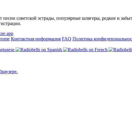
т песни советской эстрады, популярные шлягеры, редкие и заб
гистрации.
hrome
Контактная информация
FAQ
Политика конфиденциально
браузере.