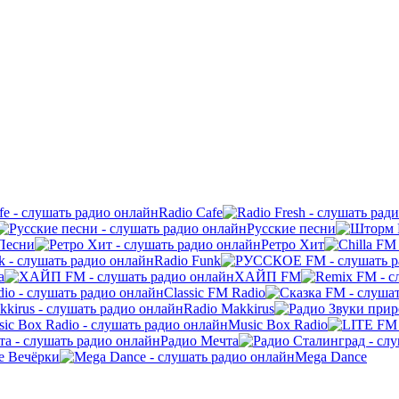
Radio Cafe
Русские песни
Песни
Ретро Хит
Radio Funk
а
ХАЙП FM
Classic FM Radio
Radio Makkirus
Music Box Radio
Радио Мечта
е Вечёрки
Mega Dance