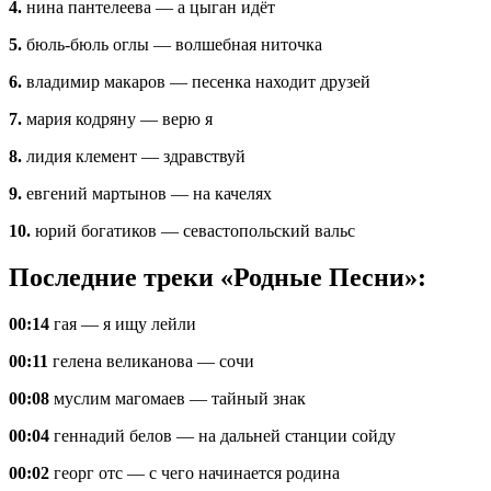
4.
нина пантелеева — а цыган идёт
5.
бюль-бюль оглы — волшебная ниточка
6.
владимир макаров — песенка находит друзей
7.
мария кодряну — верю я
8.
лидия клемент — здравствуй
9.
евгений мартынов — на качелях
10.
юрий богатиков — севастопольский вальс
Последние треки «Родные Песни»:
00:14
гая — я ищу лейли
00:11
гелена великанова — сочи
00:08
муслим магомаев — тайный знак
00:04
геннадий белов — на дальней станции сойду
00:02
георг отс — с чего начинается родина