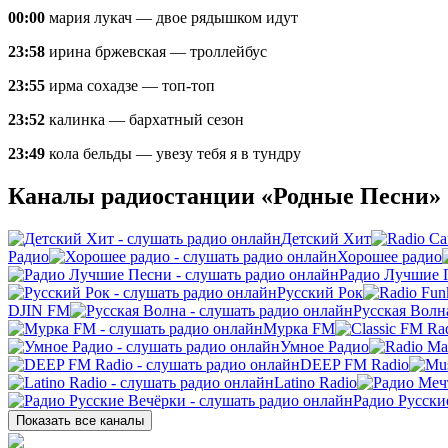
00:00
мария лукач — двое рядышком идут
23:58
ирина бржевская — троллейбус
23:55
ирма сохадзе — топ-топ
23:52
калинка — бархатный сезон
23:49
кола бельды — увезу тебя я в тундру
Каналы радиостанции «Родные Песни»
Детский Хит
Радио
Хорошее радио
Радио Лучшие 
Русский Рок
DJIN FM
Русская Волн
Мурка FM
Умное Радио
DEEP FM Radio
Latino Radio
Радио Русски
Показать все каналы