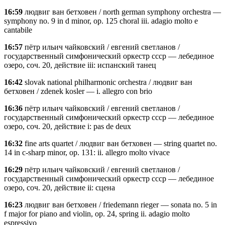
16:59
людвиг ван бетховен / north german symphony orchestra —
symphony no. 9 in d minor, op. 125 choral iii. adagio molto e
cantabile
16:57
пётр ильич чайковский / евгений светланов /
государственный симфонический оркестр ссср — лебединое
озеро, соч. 20, действие iii: испанский танец
16:42
slovak national philharmonic orchestra / людвиг ван
бетховен / zdenek kosler — i. allegro con brio
16:36
пётр ильич чайковский / евгений светланов /
государственный симфонический оркестр ссср — лебединое
озеро, соч. 20, действие i: pas de deux
16:32
fine arts quartet / людвиг ван бетховен — string quartet no.
14 in c-sharp minor, op. 131: ii. allegro molto vivace
16:29
пётр ильич чайковский / евгений светланов /
государственный симфонический оркестр ссср — лебединое
озеро, соч. 20, действие ii: сцена
16:23
людвиг ван бетховен / friedemann rieger — sonata no. 5 in
f major for piano and violin, op. 24, spring ii. adagio molto
espressivo