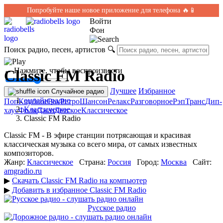
Попробуйте наше новое приложение для телефона 🔥📱
Войти
Фон
Поиск радио, песен, артистов
🔍
← Нажмите, чтобы воспроизвести
Classic FM Radio
Лучшее
Избранное
Случайное радио
онлайн радио
Поп
Клубное
Рок
Ретро
Шансон
Релакс
Разговорное
Рэп
Транс
Дип-
Классическое
хаус
Фолк
Джаз
Детское
Классическое
Classic FM Radio
Classic FM - В эфире станции потрясающая и красивая
классическая музыка со всего мира, от самых известных
композиторов.
Жанр:
Классическое
Страна:
Россия
Город:
Москва
Сайт:
amgradio.ru
▶
Скачать Classic FM Radio на компьютер
▶
Добавить в избранное Classic FM Radio
Русское радио