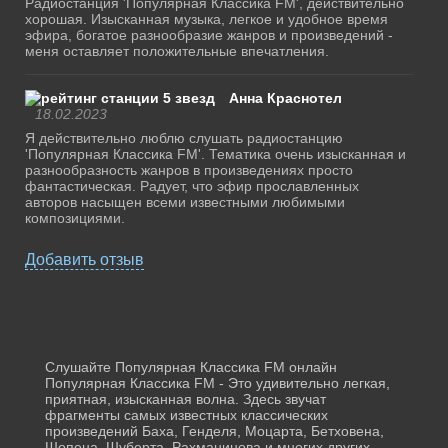
Радиостанция 'Популярная Классика FM', действительно
хорошая. Изысканная музыка, легкое и удобное время
эфира, богатое разнообразие жанров и произведений -
меня оставляет положительные впечатления.
Анна Краснотел
18.02.2023
Я действительно люблю слушать радиостанцию
'Популярная Классика FM'. Тематика очень изысканная и
разнообразность жанров в произведениях просто
фантастическая. Радует, что эфир прославленных
авторов насыщен всеми известными любимыми
композициями.
Добавить отзыв
Слушайте Популярная Классика FM онлайн
Популярная Классика FM - Это удивительно легкая,
приятная, изысканная волна. Здесь звучат
фрагменты самых известных классических
произведений Баха, Генделя, Моцарта, Бетховена,
Шопена, Шуберта, Рахманинова и многих других