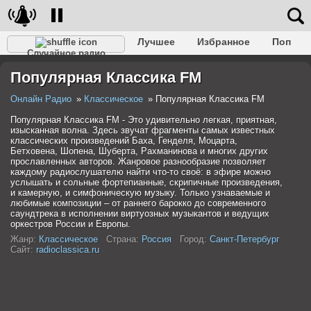
Лучшее
Избранное
Поп
Случайное радио
Клубное
Рок
Ретро
Шансон
Релакс
Популярная Классика FM
Разговорное
Рэп
Транс
Дип-хаус
Фолк
Джаз
Детское
Классическое
Онлайн Радио
Классическое
Популярная Классика FM
Популярная Классика FM - Это удивительно легкая, приятная,
изысканная волна. Здесь звучат фрагменты самых известных
классических произведений Баха, Генделя, Моцарта,
Бетховена, Шопена, Шуберта, Рахманинова и многих других
прославленных авторов. Жанровое разнообразие позволяет
каждому радиослушателю найти что-то своё: в эфире можно
услышать и сольные фортепианные, скрипичные произведения,
и камерную, и симфоническую музыку. Только узнаваемые и
любимые композиции – от раннего барокко до современного
саундтрека в исполнении виртуозных музыкантов и ведущих
оркестров России и Европы.
Жанр:
Классическое
Страна:
Россия
Город:
Санкт-Петербург
Сайт:
radioclassica.ru