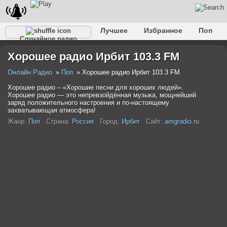
Лучшее
Избранное
Поп
Случайное радио
Клубное
Рок
Ретро
Шансон
Релакс
Хорошее радио Ирбит 103.3 FM
Разговорное
Рэп
Транс
Дип-хаус
Фолк
Джаз
Детское
Классическое
Онлайн Радио
Поп
Хорошее радио Ирбит 103.3 FM
Хорошее радио – «Хорошие песни для хороших людей».
Хорошее радио — это непревзойдённая музыка, мощнейший
заряд положительного настроения и по-настоящему
захватывающая атмосфера!
Жанр:
Поп
Страна:
Россия
Город:
Ирбит
Сайт:
amgradio.ru