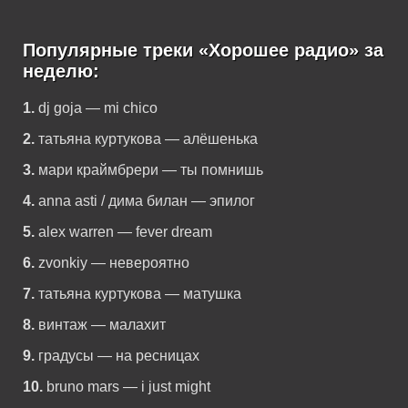
Популярные треки «Хорошее радио» за
неделю:
1.
dj goja — mi chico
2.
татьяна куртукова — алёшенька
3.
мари краймбрери — ты помнишь
4.
anna asti / дима билан — эпилог
5.
alex warren — fever dream
6.
zvonkiy — невероятно
7.
татьяна куртукова — матушка
8.
винтаж — малахит
9.
градусы — на ресницах
10.
bruno mars — i just might