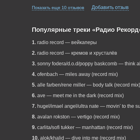
Добавить отзыв
Показать еще 10 отзывов
Популярные треки «Радио Рекорд
1.
radio record — вейкаперы
2.
radio record — кремов и хрусталёв
3.
sonny fodera/d.o.d/poppy baskcomb — think ab
4.
ofenbach — miles away (record mix)
5.
alle farben/rene miller — body talk (record mix
6.
ave — meet me in the dark (record mix)
7.
hugel/imael angel/ultra nate — movin' to the s
8.
avalan rokston — vertigo (record mix)
9.
carlita/sofi tukker — manhattan (record mix)
10.
alok/khalid — dive into me (record mix)