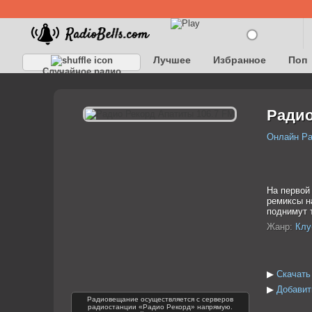
Лучшее
Избранное
Поп
Случайное радио
Детское
Классическое
Радио
Онлайн Р
На первой
ремиксы н
поднимут 
Жанр:
Клу
▶
Скачать
▶
Добавит
Радиовещание осуществляется с серверов
радиостанции «Радио Рекорд» напрямую.