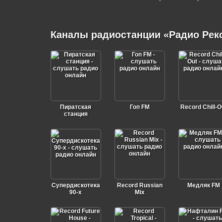
Каналы радиостанции «Радио Рек
Пиратская
Гоп FM
Record Chill-O
станция
Супердискотека
Record Russian
Медляк FM
90-х
Mix