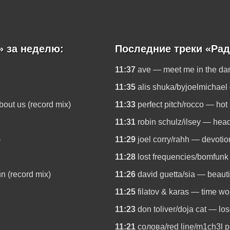
» за неделю:
Последние треки «Рад
11:37
ave — meet me in the dar
11:35
alis shuka/byjoelmichael 
out us (record mix)
11:33
perfect pitch/rocco — hot 
11:31
robin schulz/ilsey — head
)
11:29
joel corry/rahh — devotio
11:28
lost frequencies/bomfunk 
un (record mix)
11:26
david guetta/sia — beauti
11:25
filatov & karas — time won
11:23
don toliver/doja cat — lo
11:21
солова/red line/m1ch3l p