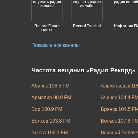
Record Future
Record Tropical
Нафталин F
House
Показать все каналы
Частота вещания «Радио Рекорд» 
Record Electro
Record Midtempo
Record
Progressive
Абинск 106.5 FM
Альметьевск 10
Армавир 98.9 FM
Ачинск 104.4 F
Бор 100.9 FM
Брянск 104.5 F
Волхов 103.8 FM
Вольск 107.8 F
Record EDM
Record
Record Tranc
Classics
Neurofunk
Hits
Выкса 106.3 FM
Вышний Волоче