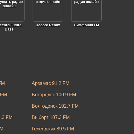
ecord Future
Record Remix
Симфония FM
Bass
cord Darkside
Record
Record Megamix
TranceHouse
FM
Арзамас 91.2 FM
 FM
Богородск 100.9 FM
M
Волгодонск 102.7 FM
.3 FM
Выборг 107.3 FM
cord Russian
Record Bass
Record Uplifting
Gold
House
FM
Геленджик 89.5 FM