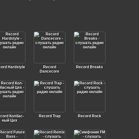
ord Hardstyle
Record
Record Breaks
Dancecore
cord Кол­бас­
Record Trap
Record Rock
ный Цех