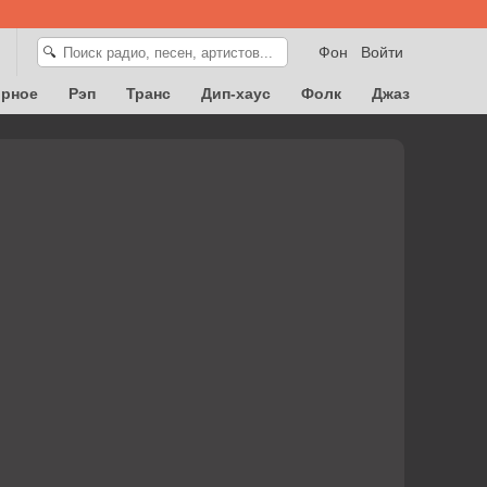
Фон
Войти
🔍
орное
Рэп
Транс
Дип-хаус
Фолк
Джаз