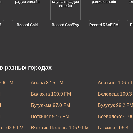
M
Record Gold
Record Goa/Psy
Record RAVE FM
R
в разных городах
Record
Record Dream
Record Big Hits
Re
Moombahton
Dance
5.6 FM
Анапа 87.5 FM
Апатиты 106.7 
M
Балахна 100.9 FM
Белорецк 100.3
M
Бугульма 97.0 FM
Бузулук 99.2 F
M
Воткинск 97.6 FM
Всеволожск 106
e
Record Rap
Record Chill
Record
Re
House
Eurodance
к 102.6 FM
Вятские Поляны 105.9 FM
Гатчина 106.3 