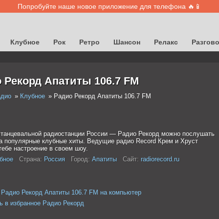
Попробуйте наше новое приложение для телефона 🔥📱
Клубное
Рок
Ретро
Шансон
Релакс
Разгов
 Рекорд Апатиты 106.7 FM
адио
Клубное
Радио Рекорд Апатиты 106.7 FM
 танцевальной радиостанции России — Радио Рекорд можно послушать
а популярные клубные хиты. Ведущие радио Record Крем и Хруст
тебе настроение в своем шоу.
бное
Страна:
Россия
Город:
Апатиты
Сайт:
radiorecord.ru
 Радио Рекорд Апатиты 106.7 FM на компьютер
ь в избранное Радио Рекорд