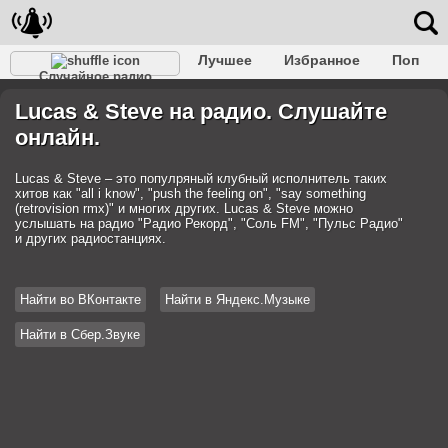
Лучшее
Избранное
Поп
Случайное радио
Клубное
Рок
Ретро
Шансон
Релакс
Lucas & Steve на радио. Слушайте
Разговорное
Рэп
Транс
Дип-хаус
Фолк
онлайн.
Джаз
Детское
Классическое
Lucas & Steve – это популряный клубный исполнитель таких
хитов как "all i know", "push the feeling on", "say something
(retrovision rmx)" и многих других. Lucas & Steve можно
услышать на радио "Радио Рекорд", "Соль FM", "Пульс Радио"
и других радиостанциях.
Найти во ВКонтакте
Найти в Яндекс.Музыке
Найти в Сбер.Звуке