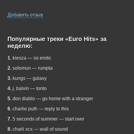
Добавить отзыв
Популярные треки «Euro Hits» за
неделю:
1.
kiesza — so erotic
2.
solomun — rumpta
3.
kungs — galaxy
4.
j. balvin — tonto
5.
don diablo — go home with a stranger
6.
charlie puth — reply to this
7.
5 seconds of summer — start over
8.
charli xcx — wall of sound