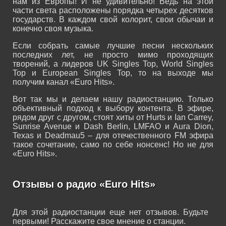
нам из Европы! И не удивительно! Ведь на этой
части света расположены порядка четырех десятков
государств. В каждом свой колорит, свои обычаи и
конечно своя музыка.
Если собрать самые лучшие песни нескольких
последних лет, не просто мимо проходящих
творений, а лидеров UK Singles Top, World Singles
Top и European Singles Top, то на выходе мы
получим канал «Euro Hits».
Вот так мы и делаем нашу радиостанцию. Только
объективный подход к выбору контента. В эфире,
рядом друг с другом, стоят хиты от Hurts и Ian Carrey,
Sunrise Avenue и Dash Berlin, LMFAO и Aura Dion,
Texas и Deadmau5 – для отечественного FM эфира
такое сочетание, само по себе нонсенс! Но не для
«Euro Hits».
Отзывы о радио «Euro Hits»
Для этой радиостанции еще нет отзывов. Будьте
первыми! Расскажите свое мнение о станции.