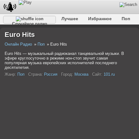
Лучшее
Избранное
Поп
Случайное радио
Клубное
Рок
Ретро
Шансон
Релакс
Euro Hits
Разговорное
Рэп
Транс
Дип-хаус
Фолк
Джаз
Детское
Классическое
Онлайн Радио
Поп
Euro Hits
Euro Hits — музыкальный радиоканал танцевальной музыки. В
эфире круглосуточно в режиме нон-стоп звучит самая
популярная музыка европейских исполнителей последнего
десятилетия.
Жанр:
Поп
Страна:
Россия
Город:
Москва
Сайт:
101.ru