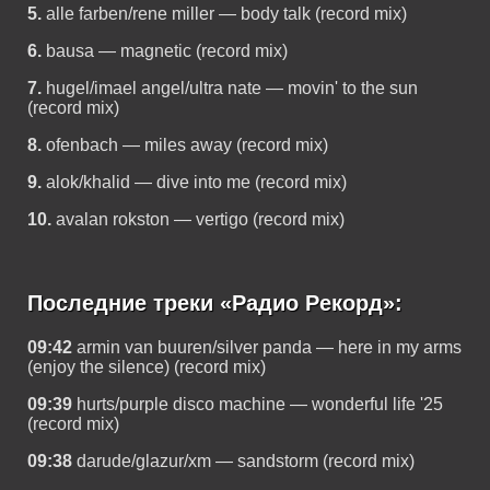
5.
alle farben/rene miller — body talk (record mix)
6.
bausa — magnetic (record mix)
7.
hugel/imael angel/ultra nate — movin' to the sun
(record mix)
8.
ofenbach — miles away (record mix)
9.
alok/khalid — dive into me (record mix)
10.
avalan rokston — vertigo (record mix)
Последние треки «Радио Рекорд»:
09:42
armin van buuren/silver panda — here in my arms
(enjoy the silence) (record mix)
09:39
hurts/purple disco machine — wonderful life '25
(record mix)
09:38
darude/glazur/xm — sandstorm (record mix)