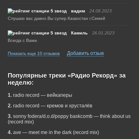
вадим
24.08.2023
Слушаю вас давно.Вы супер.Казахстан г.Семей
Камиль
26.01.2023
Всегда с Вами.
Добавить отзыв
Показать еще 10 отзывов
Популярные треки «Радио Рекорд» за
неделю:
1.
radio record — вейкаперы
2.
radio record — кремов и хрусталёв
3.
sonny fodera/d.o.d/poppy baskcomb — think about us
(record mix)
4.
ave — meet me in the dark (record mix)