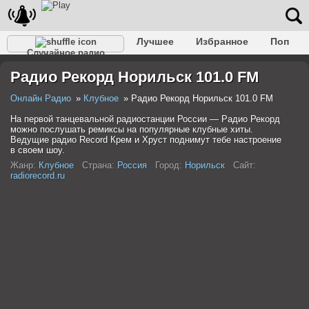
Лучшее
Избранное
Поп
Случайное радио
Клубное
Рок
Ретро
Шансон
Релакс
Радио Рекорд Норильск 101.0 FM
Разговорное
Рэп
Транс
Дип-хаус
Фолк
Джаз
Детское
Классическое
Онлайн Радио
Клубное
Радио Рекорд Норильск 101.0 FM
На первой танцевальной радиостанции России — Радио Рекорд
можно послушать ремиксы на популярные клубные хиты.
Ведущие радио Record Крем и Хруст поднимут тебе настроение
в своем шоу.
Жанр:
Клубное
Страна:
Россия
Город:
Норильск
Сайт:
radiorecord.ru