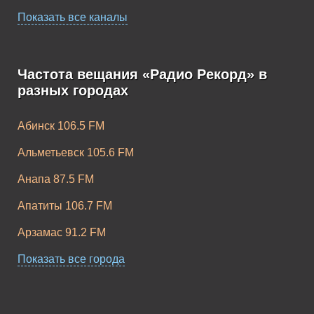
Показать все каналы
Record Hardstyle
Record
Частота вещания «Радио Рекорд» в
Dancecore
разных городах
Абинск 106.5 FM
Альметьевск 105.6 FM
Record Breaks
Анапа 87.5 FM
Супердискотека
90-х
Апатиты 106.7 FM
Арзамас 91.2 FM
Армавир 98.9 FM
Показать все города
Ачинск 104.4 FM
Медляк FM
Балахна 100.9 FM
Record Russian