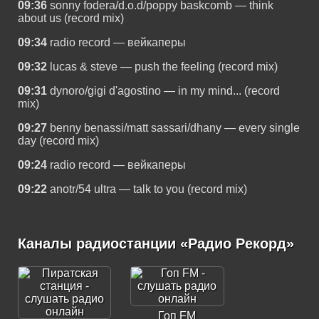
09:36
sonny fodera/d.o.d/poppy baskcomb — think
about us (record mix)
09:34
radio record — вейкаперы
09:32
lucas & steve — push the feeling (record mix)
09:31
dynoro/gigi d'agostino — in my mind... (record
mix)
09:27
benny benassi/matt sassari/dhany — every single
day (record mix)
09:24
radio record — вейкаперы
09:22
anotr/54 ultra — talk to you (record mix)
Каналы радиостанции «Радио Рекорд»
Гоп FM