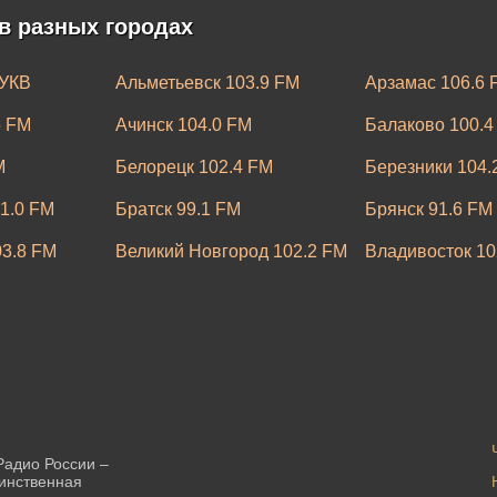
в разных городах
 УКВ
Альметьевск 103.9 FM
Арзамас 106.6 
5 FM
Ачинск 104.0 FM
Балаково 100.4
M
Белорецк 102.4 FM
Березники 104.
1.0 FM
Братск 99.1 FM
Брянск 91.6 FM
03.8 FM
Великий Новгород 102.2 FM
Владивосток 10
 FM
Волгодонск 99.0 FM
Вологда 98.0 F
105.0 FM
Грозный 103.6 FM
Дербент 104.9 
6.4 FM
Златоуст 107.2 FM
Иваново 89.1 F
6.0 FM
Казань 99.2 FM
Калининград 10
Кемерово 103.7 FM
Кингисепп 67.6
Радио России –
динственная