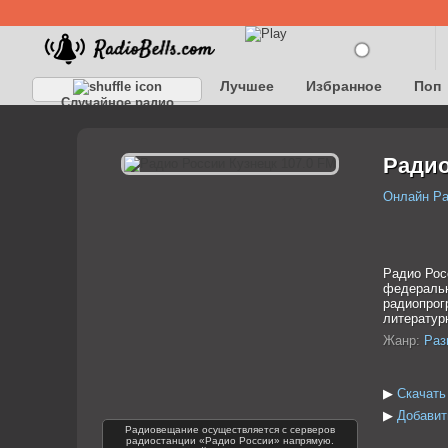
Лучшее
Избранное
Поп
Случайное радио
Детское
Классическое
Радио
Онлайн Р
Радио Рос
федеральн
радиопрог
литератур
Жанр:
Раз
▶
Скачать
▶
Добавит
Радиовещание осуществляется с серверов
радиостанции «Радио России» напрямую.