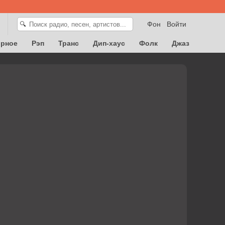
Фон
Войти
🔍
орное
Рэп
Транс
Дип-хаус
Фолк
Джаз