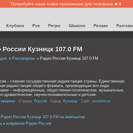
Попробуйте наше новое приложение для телефона 🔥📱
Клубное
Рок
Ретро
Шансон
Релакс
Разгов
 России Кузнецк 107.0 FM
адио
Разговорное
Радио России Кузнецк 107.0 FM
сии – главная государственная радиостанция страны. Единственная
ая радиостанция общего формата, производящая все виды
рамм – информационные, общественно-политические, музыкальные,
но-драматические, научно-познавательные и детские.
говорное
Страна:
Россия
Город:
Кузнецк
Сайт:
smotrim.ru
 Радио России Кузнецк 107.0 FM на компьютер
ь в избранное Радио России