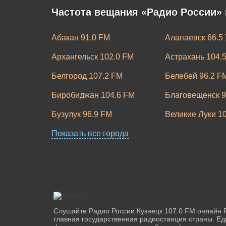
Частота вещания «Радио России» 
Абакан 91.0 FM
Алапаевск 66.5
Архангельск 102.0 FM
Астрахань 104.
Белгород 107.2 FM
Белебей 96.2 F
Биробиджан 104.6 FM
Благовещенск 9
Бузулук 96.9 FM
Великие Луки 1
Владимир 106.30 FM
Показать все города
Волгоград 98.3
Выборг 104.6 FM
Горно-Алтайск 
Екатеринбург 95.5 FM
Зеленогорск 10
Иркутск 105.0 FM
Йошкар-Ола 10
Каменск-Уральский 94.4 FM
Канск 102.7 FM
Слушайте Радио России Кузнецк 107.0 FM онлайн 
главная государственная радиостанция страны. Е