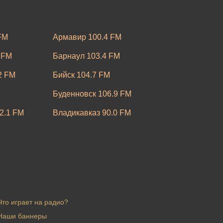
FM
Армавир 100.4 FM
 FM
Барнаул 103.4 FM
2 FM
Бийск 104.7 FM
Буденновск 106.9 FM
2.1 FM
Владикавказ 90.0 FM
M
Воронеж 95.9 FM
FM
Егорьевск 100.2 FM
M
Ижевск 96.6 FM
3.9 FM
Калуга 104.3 FM
Что играет на радио?
7 УКВ
Киров 106.3 FM
Наши баннеры