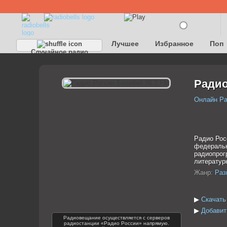
Лучшее
Избранное
Поп
Случайное радио
Детское
Классическое
Радио
Онлайн Р
Радио Рос
федеральн
радиопрог
литератур
Жанр:
Раз
▶
Скачать
▶
Добавит
Радиовещание осуществляется с серверов
радиостанции «Радио России» напрямую.