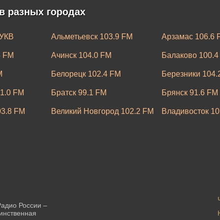
в разных городах
 УКВ
Альметьевск 103.9 FM
Арзамас 106.6 
5 FM
Ачинск 104.0 FM
Балаково 100.4
M
Белорецк 102.4 FM
Березники 104.
1.0 FM
Братск 99.1 FM
Брянск 91.6 FM
03.8 FM
Великий Новгород 102.2 FM
Владивосток 10
 FM
Волгодонск 99.0 FM
Вологда 98.0 F
105.0 FM
Грозный 103.6 FM
Дербент 104.9 
6.4 FM
Златоуст 107.2 FM
Иваново 89.1 F
6.0 FM
Казань 99.2 FM
Калининград 10
Кемерово 103.7 FM
Кингисепп 67.6
адио России –
динственная