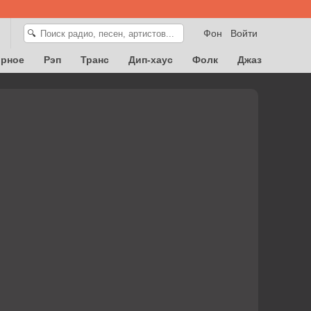
Фон
Войти
🔍
орное
Рэп
Транс
Дип-хаус
Фолк
Джаз