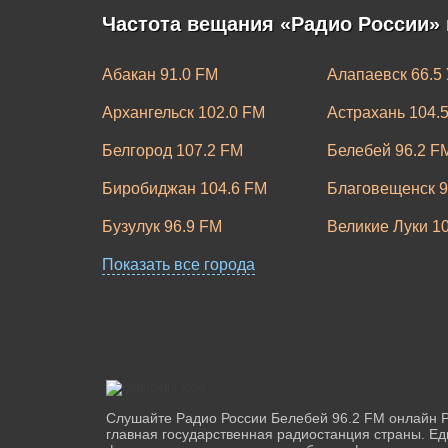
Частота вещания «Радио России» 
Абакан 91.0 FM
Алапаевск 66.5
Архангельск 102.0 FM
Астрахань 104.
Белгород 107.2 FM
Белебей 96.2 F
Биробиджан 104.6 FM
Благовещенск 9
Бузулук 96.9 FM
Великие Луки 1
Владимир 106.30 FM
Показать все города
Волгоград 98.3
Выборг 104.6 FM
Горно-Алтайск 
Екатеринбург 95.5 FM
Зеленогорск 10
Иркутск 105.0 FM
Йошкар-Ола 10
Каменск-Уральский 94.4 FM
Канск 102.7 FM
Слушайте Радио России Белебей 96.2 FM онлайн Р
главная государственная радиостанция страны. Е