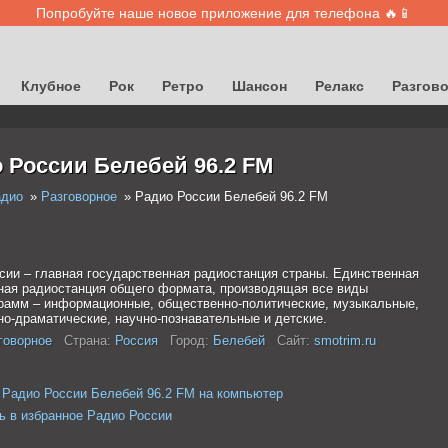
Попробуйте наше новое приложение для телефона 🔥📱
Клубное
Рок
Ретро
Шансон
Релакс
Разгов
 России Белебей 96.2 FM
адио
Разговорное
Радио России Белебей 96.2 FM
сии – главная государственная радиостанция страны. Единственная
ая радиостанция общего формата, производящая все виды
рамм – информационные, общественно-политические, музыкальные,
но-драматические, научно-познавательные и детские.
говорное
Страна:
Россия
Город:
Белебей
Сайт:
smotrim.ru
 Радио России Белебей 96.2 FM на компьютер
ь в избранное Радио России