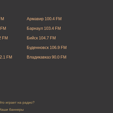
FM
Армавир 100.4 FM
 FM
Барнаул 103.4 FM
2 FM
Бийск 104.7 FM
Буденновск 106.9 FM
2.1 FM
Владикавказ 90.0 FM
M
Воронеж 95.9 FM
FM
Егорьевск 100.2 FM
M
Ижевск 96.6 FM
3.9 FM
Калуга 104.3 FM
Что играет на радио?
7 УКВ
Киров 106.3 FM
Наши баннеры