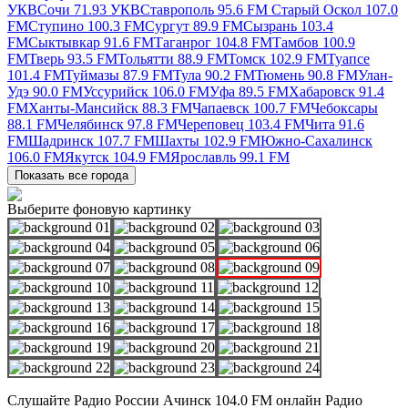
УКВ
Сочи 71.93 УКВ
Ставрополь 95.6 FM
Старый Оскол 107.0
FM
Ступино 100.3 FM
Сургут 89.9 FM
Сызрань 103.4
FM
Сыктывкар 91.6 FM
Таганрог 104.8 FM
Тамбов 100.9
FM
Тверь 93.5 FM
Тольятти 88.9 FM
Томск 102.9 FM
Туапсе
101.4 FM
Туймазы 87.9 FM
Тула 90.2 FM
Тюмень 90.8 FM
Улан-
Удэ 90.0 FM
Уссурийск 106.0 FM
Уфа 89.5 FM
Хабаровск 91.4
FM
Ханты-Мансийск 88.3 FM
Чапаевск 100.7 FM
Чебоксары
88.1 FM
Челябинск 97.8 FM
Череповец 103.4 FM
Чита 91.6
FM
Шадринск 107.7 FM
Шахты 102.9 FM
Южно-Сахалинск
106.0 FM
Якутск 104.9 FM
Ярославль 99.1 FM
Показать все города
Выберите фоновую картинку
Слушайте Радио России Ачинск 104.0 FM онлайн Радио