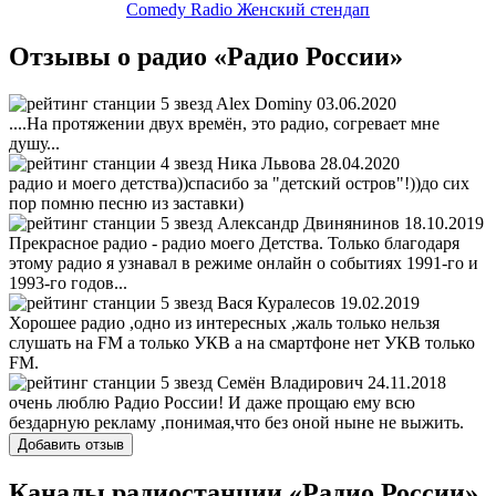
Comedy Radio Женский стендап
Отзывы о радио «Радио России»
Alex Dominy
03.06.2020
....На протяжении двух времён, это радио, согревает мне
душу...
Ника Львова
28.04.2020
радио и моего детства))спасибо за "детский остров"!))до сих
пор помню песню из заставки)
Александр Двинянинов
18.10.2019
Прекрасное радио - радио моего Детства. Только благодаря
этому радио я узнавал в режиме онлайн о событиях 1991-го и
1993-го годов...
Вася Куралесов
19.02.2019
Хорошее радио ,одно из интересных ,жаль только нельзя
слушать на FM а только УКВ а на смартфоне нет УКВ только
FM.
Семён Владирович
24.11.2018
очень люблю Радио России! И даже прощаю ему всю
бездарную рекламу ,понимая,что без оной ныне не выжить.
Добавить отзыв
Каналы радиостанции «Радио России»