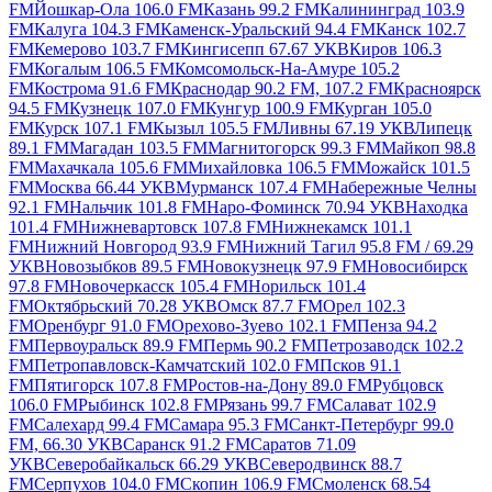
FM
Йошкар-Ола 106.0 FM
Казань 99.2 FM
Калининград 103.9
FM
Калуга 104.3 FM
Каменск-Уральский 94.4 FM
Канск 102.7
FM
Кемерово 103.7 FM
Кингисепп 67.67 УКВ
Киров 106.3
FM
Когалым 106.5 FM
Комсомольск-На-Амуре 105.2
FM
Кострома 91.6 FM
Краснодар 90.2 FM, 107.2 FM
Красноярск
94.5 FM
Кузнецк 107.0 FM
Кунгур 100.9 FM
Курган 105.0
FM
Курск 107.1 FM
Кызыл 105.5 FM
Ливны 67.19 УКВ
Липецк
89.1 FM
Магадан 103.5 FM
Магнитогорск 99.3 FM
Майкоп 98.8
FM
Махачкала 105.6 FM
Михайловка 106.5 FM
Можайск 101.5
FM
Москва 66.44 УКВ
Мурманск 107.4 FM
Набережные Челны
92.1 FM
Нальчик 101.8 FM
Наро-Фоминск 70.94 УКВ
Находка
101.4 FM
Нижневартовск 107.8 FM
Нижнекамск 101.1
FM
Нижний Новгород 93.9 FM
Нижний Тагил 95.8 FM / 69.29
УКВ
Новозыбков 89.5 FM
Новокузнецк 97.9 FM
Новосибирск
97.8 FM
Новочеркасск 105.4 FM
Норильск 101.4
FM
Октябрьский 70.28 УКВ
Омск 87.7 FM
Орел 102.3
FM
Оренбург 91.0 FM
Орехово-Зуево 102.1 FM
Пенза 94.2
FM
Первоуральск 89.9 FM
Пермь 90.2 FM
Петрозаводск 102.2
FM
Петропавловск-Камчатский 102.0 FM
Псков 91.1
FM
Пятигорск 107.8 FM
Ростов-на-Дону 89.0 FM
Рубцовск
106.0 FM
Рыбинск 102.8 FM
Рязань 99.7 FM
Салават 102.9
FM
Салехард 99.4 FM
Самара 95.3 FM
Санкт-Петербург 99.0
FM, 66.30 УКВ
Саранск 91.2 FM
Саратов 71.09
УКВ
Северобайкальск 66.29 УКВ
Северодвинск 88.7
FM
Серпухов 104.0 FM
Скопин 106.9 FM
Смоленск 68.54