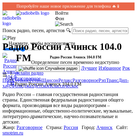
Попробуйте наше новое приложение для телефона 🔥📱
Войти
Фон
Поиск радио, песен, артистов
🔍
← Нажмите, чтобы воспроизвести
Радио России Ачинск 104.0
FM
Радио России Ачинск 104.0 FM
Определение песен временно недоступно
Лучшее
Избранное
Рок
Случайное радио
онлайн радио
☰
Разговорное
Поп
Клубное
Ретро
Шансон
Релакс
Разговорное
Рэп
Транс
Дип-
Радио России Ачинск 104.0 FM
хаус
Фолк
Джаз
Детское
Классическое
Радио России – главная государственная радиостанция
страны. Единственная федеральная радиостанция общего
формата, производящая все виды радиопрограмм –
информационные, общественно-политические, музыкальные,
литературно-драматические, научно-познавательные и
детские.
Жанр:
Разговорное
Страна:
Россия
Город:
Ачинск
Сайт:
smotrim.ru