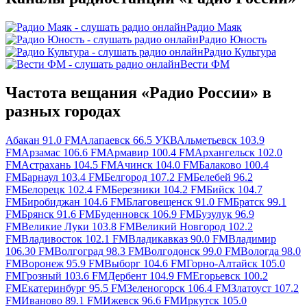
Радио Маяк
Радио Юность
Радио Культура
Вести ФМ
Частота вещания «Радио России» в
разных городах
Абакан 91.0 FM
Алапаевск 66.5 УКВ
Альметьевск 103.9
FM
Арзамас 106.6 FM
Армавир 100.4 FM
Архангельск 102.0
FM
Астрахань 104.5 FM
Ачинск 104.0 FM
Балаково 100.4
FM
Барнаул 103.4 FM
Белгород 107.2 FM
Белебей 96.2
FM
Белорецк 102.4 FM
Березники 104.2 FM
Бийск 104.7
FM
Биробиджан 104.6 FM
Благовещенск 91.0 FM
Братск 99.1
FM
Брянск 91.6 FM
Буденновск 106.9 FM
Бузулук 96.9
FM
Великие Луки 103.8 FM
Великий Новгород 102.2
FM
Владивосток 102.1 FM
Владикавказ 90.0 FM
Владимир
106.30 FM
Волгоград 98.3 FM
Волгодонск 99.0 FM
Вологда 98.0
FM
Воронеж 95.9 FM
Выборг 104.6 FM
Горно-Алтайск 105.0
FM
Грозный 103.6 FM
Дербент 104.9 FM
Егорьевск 100.2
FM
Екатеринбург 95.5 FM
Зеленогорск 106.4 FM
Златоуст 107.2
FM
Иваново 89.1 FM
Ижевск 96.6 FM
Иркутск 105.0