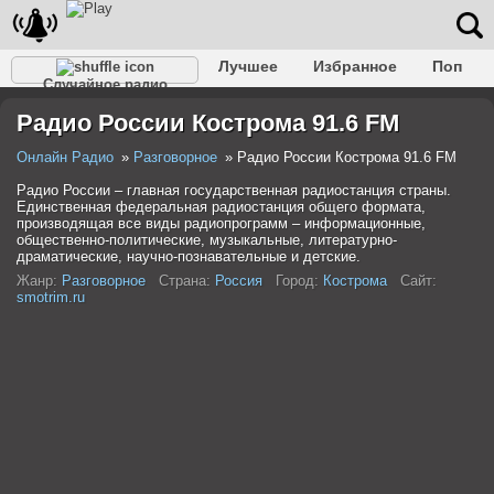
Лучшее
Избранное
Поп
Случайное радио
Клубное
Рок
Ретро
Шансон
Релакс
Радио России Кострома 91.6 FM
Разговорное
Рэп
Транс
Дип-хаус
Фолк
Джаз
Детское
Классическое
Онлайн Радио
Разговорное
Радио России Кострома 91.6 FM
Радио России – главная государственная радиостанция страны.
Единственная федеральная радиостанция общего формата,
производящая все виды радиопрограмм – информационные,
общественно-политические, музыкальные, литературно-
драматические, научно-познавательные и детские.
Жанр:
Разговорное
Страна:
Россия
Город:
Кострома
Сайт:
smotrim.ru