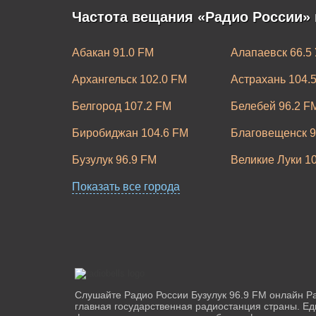
Частота вещания «Радио России» 
Абакан 91.0 FM
Алапаевск 66.5
Архангельск 102.0 FM
Астрахань 104.
Белгород 107.2 FM
Белебей 96.2 F
Биробиджан 104.6 FM
Благовещенск 9
Бузулук 96.9 FM
Великие Луки 1
Владимир 106.30 FM
Показать все города
Волгоград 98.3
Выборг 104.6 FM
Горно-Алтайск 
Екатеринбург 95.5 FM
Зеленогорск 10
Иркутск 105.0 FM
Йошкар-Ола 10
Каменск-Уральский 94.4 FM
Канск 102.7 FM
Слушайте Радио России Бузулук 96.9 FM онлайн Р
главная государственная радиостанция страны. Е