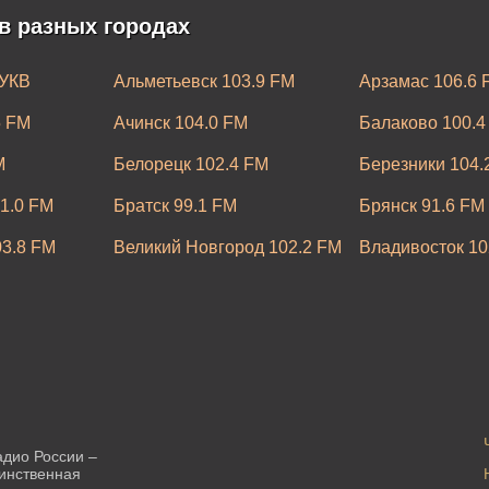
в разных городах
 УКВ
Альметьевск 103.9 FM
Арзамас 106.6 
5 FM
Ачинск 104.0 FM
Балаково 100.4
M
Белорецк 102.4 FM
Березники 104.
1.0 FM
Братск 99.1 FM
Брянск 91.6 FM
03.8 FM
Великий Новгород 102.2 FM
Владивосток 10
 FM
Волгодонск 99.0 FM
Вологда 98.0 F
105.0 FM
Грозный 103.6 FM
Дербент 104.9 
6.4 FM
Златоуст 107.2 FM
Иваново 89.1 F
6.0 FM
Казань 99.2 FM
Калининград 10
Кемерово 103.7 FM
Кингисепп 67.6
адио России –
динственная