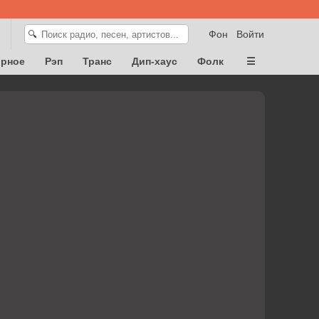
Фон
Войти
🔍
орное
Рэп
Транс
Дип-хаус
Фолк
☰