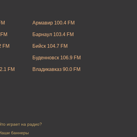
FM
Армавир 100.4 FM
 FM
Барнаул 103.4 FM
2 FM
Бийск 104.7 FM
Буденновск 106.9 FM
2.1 FM
Владикавказ 90.0 FM
M
Воронеж 95.9 FM
FM
Егорьевск 100.2 FM
M
Ижевск 96.6 FM
3.9 FM
Калуга 104.3 FM
Что играет на радио?
7 УКВ
Киров 106.3 FM
Наши баннеры