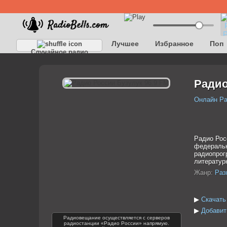
Лучшее
Избранное
Поп
Случайное радио
Радио
Онлайн Р
Радио Рос
федеральн
радиопрог
литератур
Жанр:
Раз
▶
Скачать
▶
Добавит
Радиовещание осуществляется с серверов
радиостанции «Радио России» напрямую.