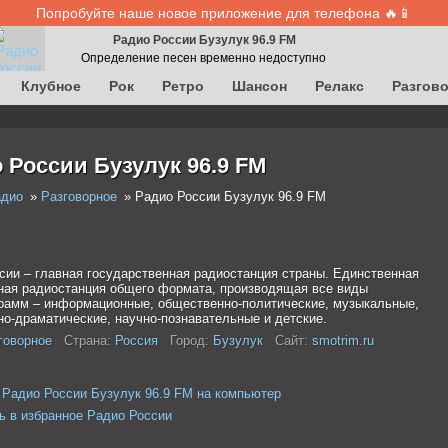
Попробуйте наше новое приложение для телефона 🔥📱
Радио России Бузулук 96.9 FM
Определение песен временно недоступно
Клубное
Рок
Ретро
Шансон
Релакс
Разгов
 России Бузулук 96.9 FM
адио
Разговорное
Радио России Бузулук 96.9 FM
сии – главная государственная радиостанция страны. Единственная
ая радиостанция общего формата, производящая все виды
рамм – информационные, общественно-политические, музыкальные,
но-драматические, научно-познавательные и детские.
говорное
Страна:
Россия
Город:
Бузулук
Сайт:
smotrim.ru
 Радио России Бузулук 96.9 FM на компьютер
ь в избранное Радио России