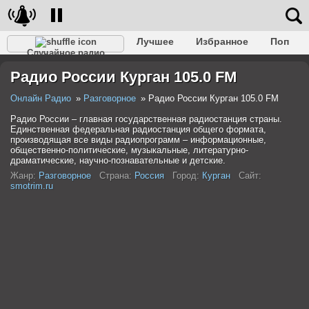
Лучшее
Избранное
Поп
Случайное радио
Клубное
Рок
Ретро
Шансон
Релакс
Радио России Курган 105.0 FM
Разговорное
Рэп
Транс
Дип-хаус
Фолк
Джаз
Детское
Классическое
Онлайн Радио
Разговорное
Радио России Курган 105.0 FM
Радио России – главная государственная радиостанция страны.
Единственная федеральная радиостанция общего формата,
производящая все виды радиопрограмм – информационные,
общественно-политические, музыкальные, литературно-
драматические, научно-познавательные и детские.
Жанр:
Разговорное
Страна:
Россия
Город:
Курган
Сайт:
smotrim.ru