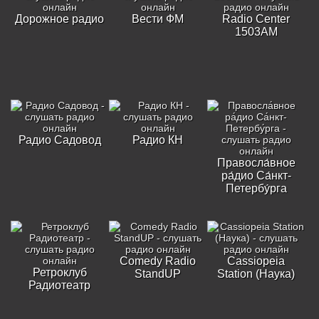
Дорожное радио
Вести ФМ
Radio Center
1503AM
Радио Садовод
Радио КН
Правосла́вное
ра́дио Са́нкт-
Петербу́рга
Comedy Radio
Cassiopeia
Ретроклуб
StandUP
Station (Наука)
Радиотеатр