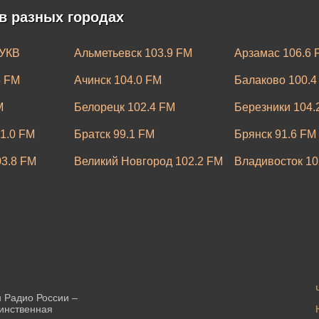
в разных городах
 УКВ
Альметьевск 103.9 FM
Арзамас 106.6 
5 FM
Ачинск 104.0 FM
Балаково 100.4
M
Белорецк 102.4 FM
Березники 104.
1.0 FM
Братск 99.1 FM
Брянск 91.6 FM
03.8 FM
Великий Новгород 102.2 FM
Владивосток 10
 FM
Волгодонск 99.0 FM
Вологда 98.0 F
105.0 FM
Грозный 103.6 FM
Дербент 104.9 
6.4 FM
Златоуст 107.2 FM
Иваново 89.1 F
6.0 FM
Казань 99.2 FM
Калининград 10
Кемерово 103.7 FM
Кингисепп 67.6
 Радио России –
динственная