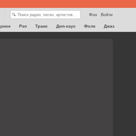
Фон
Войти
🔍
орное
Рэп
Транс
Дип-хаус
Фолк
Джаз