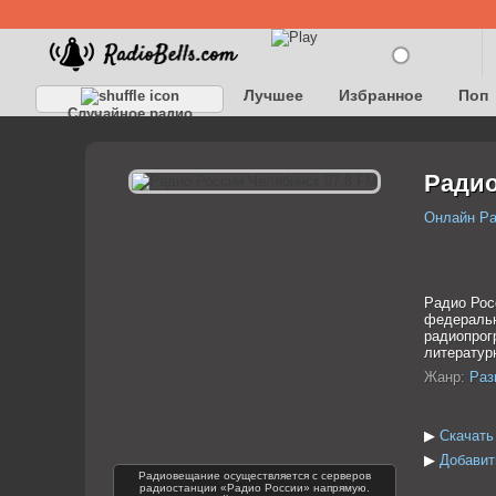
Лучшее
Избранное
Поп
Случайное радио
Детское
Классическое
Радио
Онлайн Р
Радио Рос
федеральн
радиопрог
литератур
Жанр:
Раз
▶
Скачать
▶
Добавит
Радиовещание осуществляется с серверов
радиостанции «Радио России» напрямую.