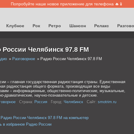
Попробуйте наше новое приложение для телефона 🔥📱
Клубное
Рок
Ретро
Шансон
Релакс
Разгов
 России Челябинск 97.8 FM
адио
Разговорное
Радио России Челябинск 97.8 FM
сии – главная государственная радиостанция страны. Единственная
ая радиостанция общего формата, производящая все виды
рамм – информационные, общественно-политические, музыкальные,
но-драматические, научно-познавательные и детские.
говорное
Страна:
Россия
Город:
Челябинск
Сайт:
smotrim.ru
 Радио России Челябинск 97.8 FM на компьютер
ь в избранное Радио России