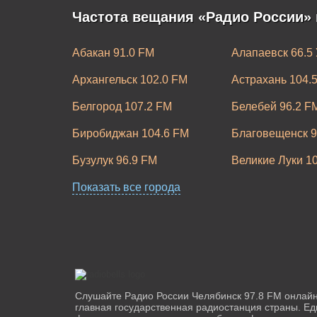
Частота вещания «Радио России» 
Абакан 91.0 FM
Алапаевск 66.5
Архангельск 102.0 FM
Астрахань 104.
Белгород 107.2 FM
Белебей 96.2 F
Биробиджан 104.6 FM
Благовещенск 9
Бузулук 96.9 FM
Великие Луки 1
Владимир 106.30 FM
Показать все города
Волгоград 98.3
Выборг 104.6 FM
Горно-Алтайск 
Екатеринбург 95.5 FM
Зеленогорск 10
Иркутск 105.0 FM
Йошкар-Ола 10
Каменск-Уральский 94.4 FM
Канск 102.7 FM
Слушайте Радио России Челябинск 97.8 FM онлайн
главная государственная радиостанция страны. Е