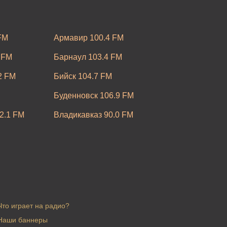
FM
Армавир 100.4 FM
 FM
Барнаул 103.4 FM
2 FM
Бийск 104.7 FM
Буденновск 106.9 FM
2.1 FM
Владикавказ 90.0 FM
M
Воронеж 95.9 FM
FM
Егорьевск 100.2 FM
M
Ижевск 96.6 FM
3.9 FM
Калуга 104.3 FM
Что играет на радио?
7 УКВ
Киров 106.3 FM
Наши баннеры