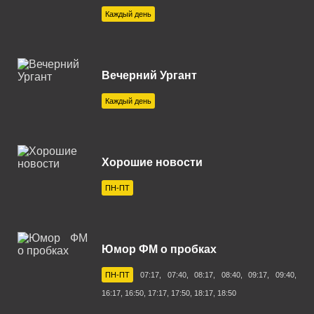
Канск 107.3 FM
Каждый день
Кашира 88.9 FM
Керчь 102.6 FM
Вечерний Ургант
Коломна 104.8 FM
Каждый день
Кострома 99.3 FM
Красноярск 100.3 FM
Кропоткин 97.4 FM
Хорошие новости
Кузнецк 102.1 FM
ПН-ПТ
Курган 101.1 FM
Курск 107.6 FM
Юмор ФМ о пробках
Липецк 99.4 FM
ПН-ПТ
07:17, 07:40, 08:17, 08:40, 09:17, 09:40,
Магнитогорск 100.1 FM
16:17, 16:50, 17:17, 17:50, 18:17, 18:50