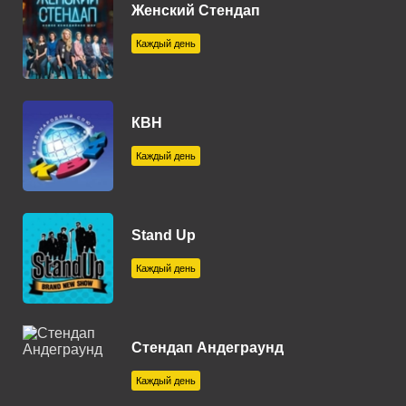
Владимир 100.8 FM
Женский Стендап
Волгоград 104.5 FM
Каждый день
Волгодонск 103.2 FM
Вологда 106.5 FM
КВН
Волоколамск 106.0 FM
Каждый день
Воронеж 99.1 FM
Воткинск 96.0 FM
Stand Up
Геленджик 91.8 FM
Каждый день
Глазов 107.4 FM
Горячий Ключ 89.0 FM
Стендап Андеграунд
Егорьевск 89.7 FM
Каждый день
Ейск 88.8 FM