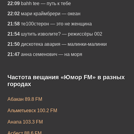
22:09
bahh tee — путь к тебе
22:02
мари краймбрери — океан
21:58
те100стерон — это не женщина
21:54
шутить изволите? — режиссёры 002
21:50
дискотека авария — малинки-малинки
21:47
анна семенович — на моря
Частота вещания «Юмор FM» в разных
городах
Абакан 89.8 FM
Альметьевск 100.2 FM
Анапа 103.3 FM
Асбест 88.6 FM