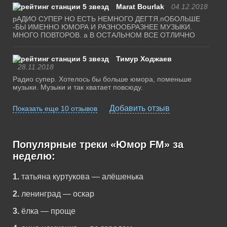
Marat Bourlak
04.12.2018
рАДИО СУПЕР НО ЕСТЬ НЕМНОГО ДЕГТЯ.пОБОЛЬШЕ
-БЫ ИМЕННО ЮМОРА И РАЗНООБРАЗНЕЕ МУЗЫКИ.
МНОГО ПОВТОРОВ. а В ОСТАЛЬНОМ ВСЕ ОТЛИЧНО
Тимур Ходжаев
28.11.2018
Радио супер. Хотелось бы больше юмора, поменьше
музыки. Музыки и так хватает повсюду.
Добавить отзыв
Показать еще 10 отзывов
Популярные треки «Юмор FM» за
неделю:
1.
татьяна куртукова — алёшенька
2.
ленинград — оскар
3.
ёлка — проще