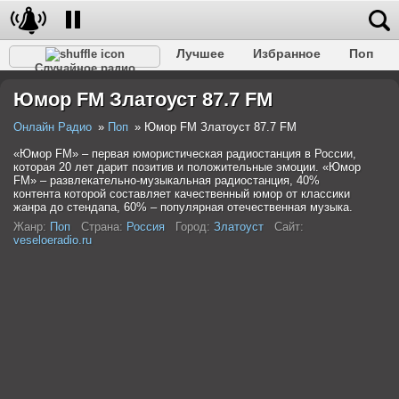
Лучшее
Избранное
Поп
Случайное радио
Клубное
Рок
Ретро
Шансон
Релакс
Юмор FM Златоуст 87.7 FM
Разговорное
Рэп
Транс
Дип-хаус
Фолк
Джаз
Детское
Классическое
Онлайн Радио
Поп
Юмор FM Златоуст 87.7 FM
«Юмор FM» – первая юмористическая радиостанция в России,
которая 20 лет дарит позитив и положительные эмоции. «Юмор
FM» – развлекательно-музыкальная радиостанция, 40%
контента которой составляет качественный юмор от классики
жанра до стендапа, 60% – популярная отечественная музыка.
Жанр:
Поп
Страна:
Россия
Город:
Златоуст
Сайт:
veseloeradio.ru