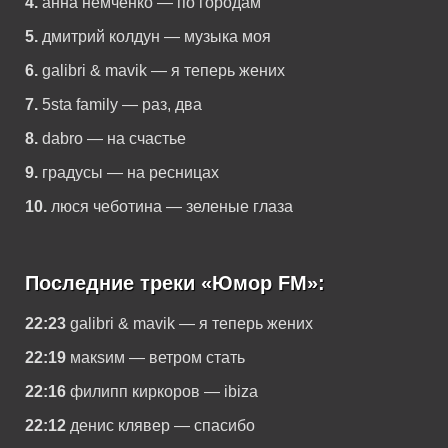
4.
анна немченко — по городам
5.
дмитрий колдун — музыка моя
6.
galibri & mavik — я теперь жених
7.
5sta family — раз, два
8.
dabro — на счастье
9.
градусы — на ресницах
10.
люся чеботина — зеленые глаза
Последние треки «Юмор FM»:
22:23
galibri & mavik — я теперь жених
22:19
макsим — ветром стать
22:16
филипп киркоров — ibiza
22:12
денис клявер — спасибо