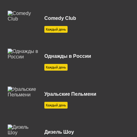
Екатеринбург 102.0 FM
Елец 107.7 FM
Comedy Club
Железногорск 92.8 FM
Каждый день
Зеленогорск 104.5 FM
Златоуст 87.7 FM
Однажды в России
Ижевск 101.3 FM
Каждый день
Иркутск 106.0 FM
Казань 91.1 FM
Уральские Пельмени
Калуга 106.6 FM
Каждый день
Каменск-Уральский 89.4 FM
Каменск-Шахтинский 105.3
FM
Дизель Шоу