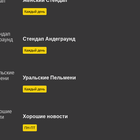
Женский Стендап
Магнитогорск 100.1 FM
Каждый день
0 FM
Можга 107.4 FM
Стендап Андеграунд
од 107.4 FM
Нижний Тагил 98.0 FM
Каждый день
Орел 103.9 FM
Петропавловск-Камчатский
01.4 FM
88.9 FM
Уральские Пельмени
Салават 98.7 FM
Каждый день
FM
Саратов 100.6 FM
6.4 FM
Северобайкальск 102.5 FM
7 FM
Хорошие новости
Стерлитамак 101.4 FM
M
Тамбов 95.9 FM
ПН-ПТ