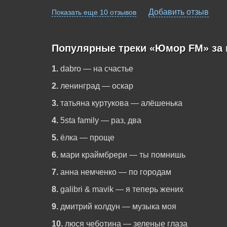
Добавить отзыв
Показать еще 10 отзывов
Популярные треки «Юмор FM» за 
1.
dabro — на счастье
2.
ленинград — оскар
3.
татьяна куртукова — алёшенька
4.
5sta family — раз, два
5.
ёлка — проще
6.
мари краймбрери — ты помнишь
7.
анна немченко — по городам
8.
galibri & mavik — я теперь жених
9.
дмитрий колдун — музыка моя
10.
люся чеботина — зеленые глаза