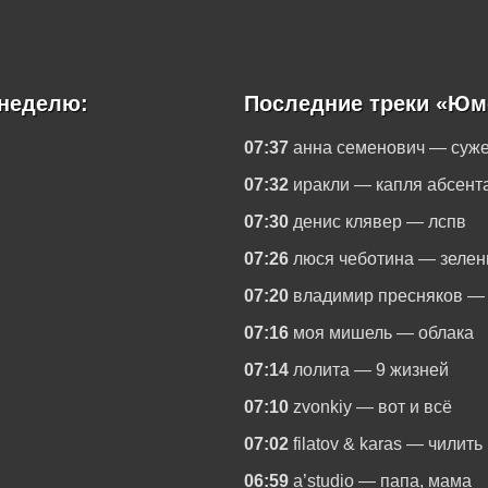
неделю:
Последние треки «Юм
07:37
анна семенович — суж
07:32
иракли — капля абсент
07:30
денис клявер — лспв
07:26
люся чеботина — зелен
07:20
владимир пресняков —
07:16
моя мишель — облака
07:14
лолита — 9 жизней
07:10
zvonkiy — вот и всё
07:02
filatov & karas — чилить
06:59
a’studio — папа, мама