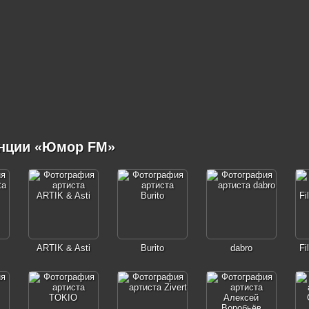
анции «Юмор FM»
ARTIK & Asti
Burito
dabro
Fi