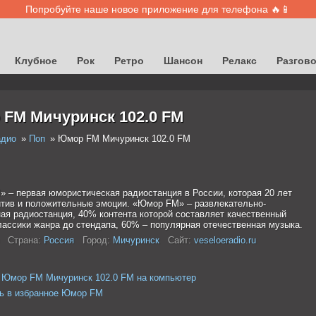
Попробуйте наше новое приложение для телефона 🔥📱
Клубное
Рок
Ретро
Шансон
Релакс
Разгов
FM Мичуринск 102.0 FM
адио
Поп
Юмор FM Мичуринск 102.0 FM
 – первая юмористическая радиостанция в России, которая 20 лет
итив и положительные эмоции. «Юмор FM» – развлекательно-
ая радиостанция, 40% контента которой составляет качественный
лассики жанра до стендапа, 60% – популярная отечественная музыка.
Страна:
Россия
Город:
Мичуринск
Сайт:
veseloeradio.ru
 Юмор FM Мичуринск 102.0 FM на компьютер
ь в избранное Юмор FM