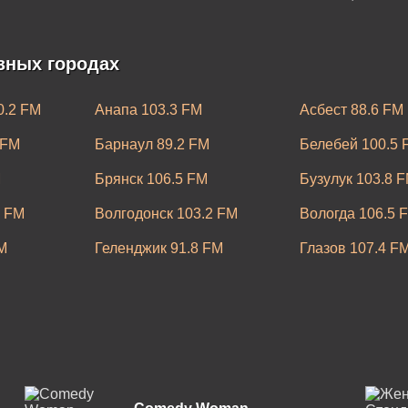
зных городах
0.2 FM
Анапа 103.3 FM
Асбест 88.6 FM
 FM
Барнаул 89.2 FM
Белебей 100.5 
M
Брянск 106.5 FM
Бузулук 103.8 
5 FM
Волгодонск 103.2 FM
Вологда 106.5 
M
Геленджик 91.8 FM
Глазов 107.4 F
Екатеринбург 102.0 FM
Елец 107.7 FM
M
Ижевск 101.3 FM
Иркутск 106.0 
Каменск-Шахтинский 105.3
кий 89.4 FM
FM
Канск 107.3 FM
FM
Кострома 99.3 FM
Красноярск 100