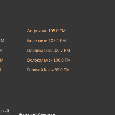
Астрахань 105.0 FM
FM
Березники 107.4 FM
FM
Владикавказ 106.7 FM
FM
Волоколамск 106.0 FM
M
Горячий Ключ 89.0 FM
Железногорск 92.8 FM
FM
Казань 91.1 FM
Кашира 88.9 FM
.3 FM
Кропоткин 97.4 FM