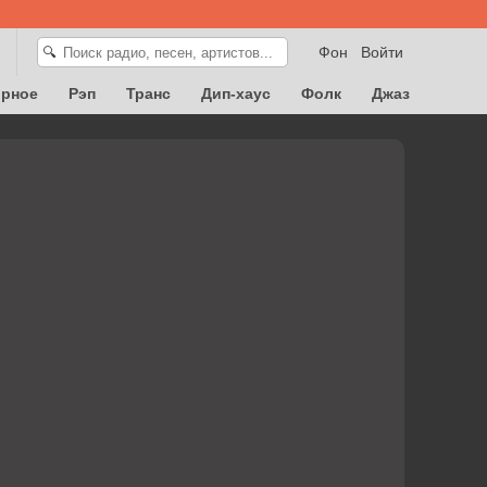
Фон
Войти
🔍
орное
Рэп
Транс
Дип-хаус
Фолк
Джаз