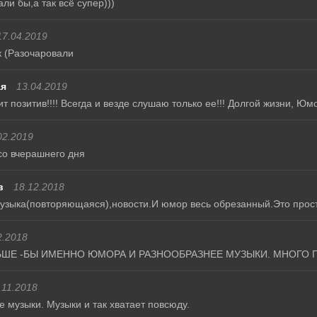
ли бы,а так всё супер)))
17.04.2019
к (Разочаровали
ая
13.04.2019
 позитив!!!! Всегда и везде слушаю только ее!!! Долгой жизни, Юм
02.2019
со вчерашнего дня
в
18.12.2018
узыка(повторяющаяся),новости.И юмор весь обрезанный.Это прост
2.2018
ЬШЕ -БЫ ИМЕННО ЮМОРА И РАЗНООБРАЗНЕЕ МУЗЫКИ. МНОГО 
.11.2018
 музыки. Музыки и так хватает повсюду.