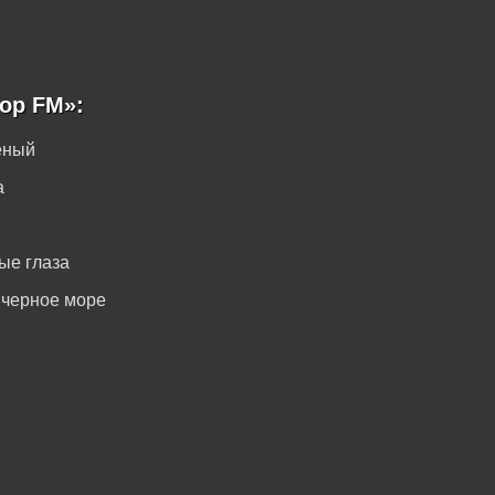
ор FM»:
еный
а
ые глаза
 черное море