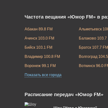
Частота вещания «Юмор FM» в ра
Абакан 89.8 FM
Альметьевск 10
Ачинск 103.0 FM
Балаково 103.7
Бийск 103.1 FM
Братск 107.7 F
Владимир 100.8 FM
Волгоград 104.
Воронеж 99.1 FM
Воткинск 96.0 F
Егорьевск 89.7 FM
Показать все города
Ейск 88.8 FM
Зеленогорск 104.5 FM
Златоуст 87.7 F
Расписание передач «Юмор FM»
Калуга 106.6 FM
Каменск-Уральс
Керчь 102.6 FM
Коломна 104.8 