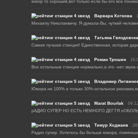
юмор то хороший,вот только если бы его все понима
Варвара Коткова
Михаилу Николаевичу. Я-думала-Вы, чуткий челове
Татьяна Гвяздовск
Самая лучшая станция! Единственная, которая дарит
Роман Трошин
16.
Все остальные станции нормально,а это -нет звука 
Владимир Литвино
Юмора не 100% а только 30%-остальное реклама,м
Marat Bourlak
04.1
рАДИО СУПЕР НО ЕСТЬ НЕМНОГО ДЕГТЯ.пОБОЛ
Тимур Ходжаев
28
Радио супер. Хотелось бы больше юмора, поменьше