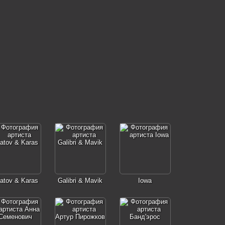
latov & Karas
Galibri & Mavik
Iowa