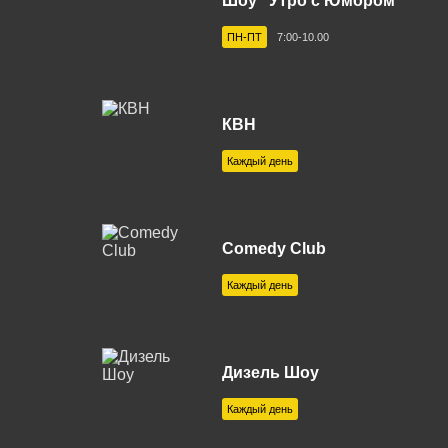
Шоу "Утро с Юмором"
Кузнецк 102.1 FM
Курган 101.1 FM
ПН-ПТ
7:00-10.00
Мантурово 102.7 FM
Миасс 100.2 FM
КВН
Москва 88.7 FM
Мурманск 105.0
Каждый день
Новокузнецк 92.8 FM
Новосибирск 99
Орехово-Зуево 103.2 FM
Пенза 106.7 FM
Comedy Club
Пятигорск 106.6 FM
Ржев 100.0 FM
Каждый день
Самара 95.7 FM
Санкт-Петербур
Саров 106.3 FM
Сафоново 105.
Серпухов 90.1 FM
Дизель Шоу
Симферополь 1
Ступино 88.9 FM
Сургут 91.1 FM
Каждый день