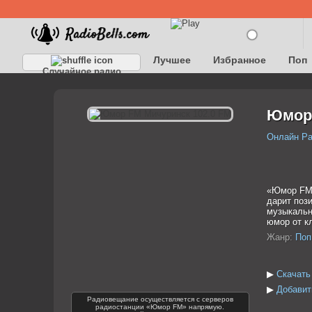
Лучшее
Избранное
Поп
Случайное радио
Детское
Классическое
Юмор 
Онлайн Р
«Юмор FM»
дарит поз
музыкальн
юмор от к
Жанр:
Поп
▶
Скачать
▶
Добавит
Радиовещание осуществляется с серверов
радиостанции «Юмор FM» напрямую.