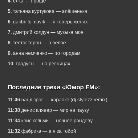
4.
ёлка — проще
5.
татьяна куртукова — алёшенька
6.
galibri & mavik — я теперь жених
7.
дмитрий колдун — музыка моя
8.
тестостерон — в белое
9.
анна немченко — по городам
10.
градусы — на ресницах
Последние треки «Юмор FM»:
11:46
банд'эрос — караоке (dj stylezz remix)
11:38
денис клявер — мир на паузу
11:34
крис кельми — ночное рандеву
11:32
фабрика — а я за тобой