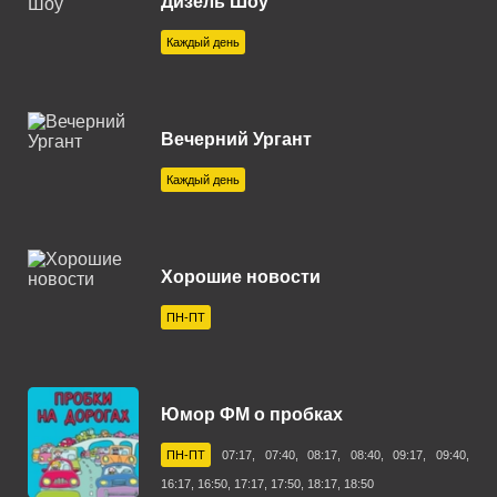
Дизель Шоу
Канск 107.3 FM
Каждый день
Кашира 88.9 FM
Керчь 102.6 FM
Вечерний Ургант
Коломна 104.8 FM
Каждый день
Кострома 99.3 FM
Красноярск 100.3 FM
Кропоткин 97.4 FM
Хорошие новости
Кузнецк 102.1 FM
ПН-ПТ
Курган 101.1 FM
Курск 107.6 FM
Юмор ФМ о пробках
Липецк 99.4 FM
ПН-ПТ
07:17, 07:40, 08:17, 08:40, 09:17, 09:40,
Магнитогорск 100.1 FM
16:17, 16:50, 17:17, 17:50, 18:17, 18:50