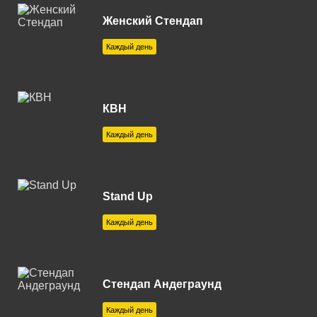
Владимир 100.8 FM
Женский Стендап
Волгоград 104.5 FM
Каждый день
Волгодонск 103.2 FM
Вологда 106.5 FM
КВН
Волоколамск 106.0 FM
Каждый день
Воронеж 99.1 FM
Воткинск 96.0 FM
Stand Up
Геленджик 91.8 FM
Каждый день
Глазов 107.4 FM
Горячий Ключ 89.0 FM
Стендап Андеграунд
Егорьевск 89.7 FM
Каждый день
Ейск 88.8 FM