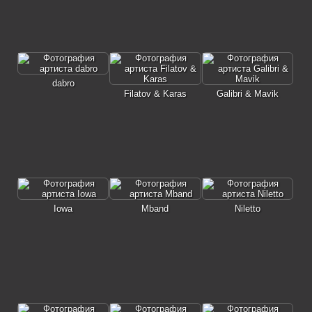
dabro
Filatov & Karas
Galibri & Mavik
Iowa
Mband
Niletto