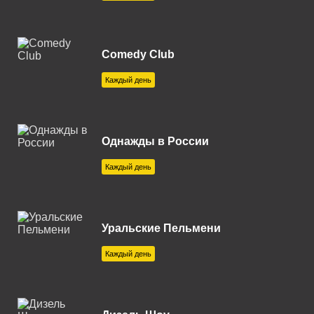
Екатеринбург 102.0 FM
Елец 107.7 FM
Comedy Club
Железногорск 92.8 FM
Каждый день
Зеленогорск 104.5 FM
Златоуст 87.7 FM
Однажды в России
Ижевск 101.3 FM
Каждый день
Иркутск 106.0 FM
Казань 91.1 FM
Уральские Пельмени
Калуга 106.6 FM
Каждый день
Каменск-Уральский 89.4 FM
Каменск-Шахтинский 105.3
FM