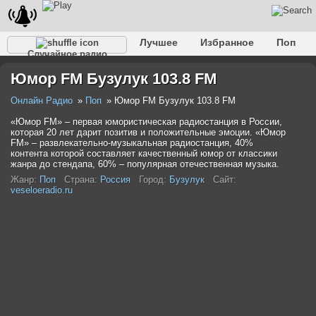
Лучшее
Избранное
Поп
Случайное радио
Клубное
Рок
Ретро
Шансон
Релакс
Юмор FM Бузулук 103.8 FM
Разговорное
Рэп
Транс
Дип-хаус
Фолк
Джаз
Детское
Классическое
Онлайн Радио
Поп
Юмор FM Бузулук 103.8 FM
«Юмор FM» – первая юмористическая радиостанция в России,
которая 20 лет дарит позитив и положительные эмоции. «Юмор
FM» – развлекательно-музыкальная радиостанция, 40%
контента которой составляет качественный юмор от классики
жанра до стендапа, 60% – популярная отечественная музыка.
Жанр:
Поп
Страна:
Россия
Город:
Бузулук
Сайт:
veseloeradio.ru