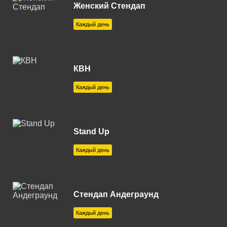
Владимир 100.8 FM
Женский Стендап
Волгоград 104.5 FM
Каждый день
Волгодонск 103.2 FM
Вологда 106.5 FM
КВН
Волоколамск 106.0 FM
Каждый день
Воронеж 99.1 FM
Воткинск 96.0 FM
Stand Up
Геленджик 91.8 FM
Каждый день
Глазов 107.4 FM
Горячий Ключ 89.0 FM
Стендап Андеграунд
Егорьевск 89.7 FM
Каждый день
Ейск 88.8 FM