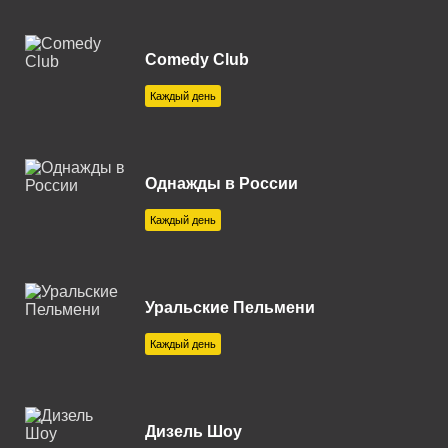
Екатеринбург 102.0 FM
Елец 107.7 FM
Comedy Club
Железногорск 92.8 FM
Каждый день
Зеленогорск 104.5 FM
Златоуст 87.7 FM
Однажды в России
Ижевск 101.3 FM
Каждый день
Иркутск 106.0 FM
Казань 91.1 FM
Уральские Пельмени
Калуга 106.6 FM
Каждый день
Каменск-Уральский 89.4 FM
Каменск-Шахтинский 105.3
FM
Дизель Шоу