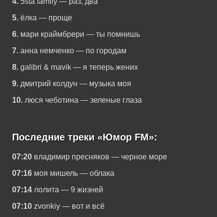
4.
5sta family — раз, два
5.
ёлка — проще
6.
мари краймбрери — ты помнишь
7.
анна немченко — по городам
8.
galibri & mavik — я теперь жених
9.
дмитрий колдун — музыка моя
10.
люся чеботина — зеленые глаза
Последние треки «Юмор FM»:
07:20
владимир пресняков — черное море
07:16
моя мишель — облака
07:14
лолита — 9 жизней
07:10
zvonkiy — вот и всё