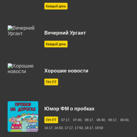
Канск 107.3 FM
Каждый день
Кашира 88.9 FM
Керчь 102.6 FM
Вечерний Ургант
Коломна 104.8 FM
Каждый день
Кострома 99.3 FM
Красноярск 100.3 FM
Кропоткин 97.4 FM
Хорошие новости
Кузнецк 102.1 FM
ПН-ПТ
Курган 101.1 FM
Курск 107.6 FM
Юмор ФМ о пробках
Липецк 99.4 FM
ПН-ПТ
07:17, 07:40, 08:17, 08:40, 09:17, 09:40,
Магнитогорск 100.1 FM
16:17, 16:50, 17:17, 17:50, 18:17, 18:50