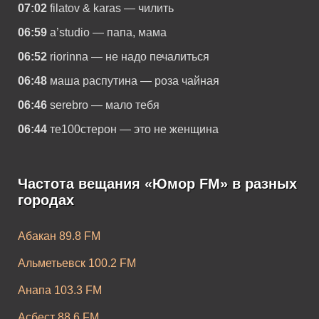
07:02
filatov & karas — чилить
06:59
a’studio — папа, мама
06:52
riorinna — не надо печалиться
06:48
маша распутина — роза чайная
06:46
serebro — мало тебя
06:44
те100стерон — это не женщина
Частота вещания «Юмор FM» в разных
городах
Абакан 89.8 FM
Альметьевск 100.2 FM
Анапа 103.3 FM
Асбест 88.6 FM