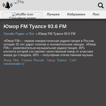
Лучшее
Избранное
Поп
Случайное радио
Клубное
Рок
Ретро
Шансон
Релакс
Юмор FM Туапсе 93.6 FM
Разговорное
Рэп
Транс
Дип-хаус
Фолк
Джаз
Детское
Классическое
Онлайн Радио
Поп
Юмор FM Туапсе 93.6 FM
«Юмор FM» – первая юмористическая радиостанция в России,
которая 20 лет дарит позитив и положительные эмоции. «Юмор
FM» – развлекательно-музыкальная радиостанция, 40%
контента которой составляет качественный юмор от классики
жанра до стендапа, 60% – популярная отечественная музыка.
Жанр:
Поп
Страна:
Россия
Город:
Туапсе
Сайт:
veseloeradio.ru