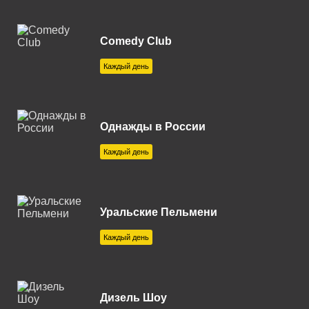
Екатеринбург 102.0 FM
Елец 107.7 FM
Comedy Club
Железногорск 92.8 FM
Каждый день
Зеленогорск 104.5 FM
Златоуст 87.7 FM
Однажды в России
Ижевск 101.3 FM
Каждый день
Иркутск 106.0 FM
Казань 91.1 FM
Уральские Пельмени
Калуга 106.6 FM
Каждый день
Каменск-Уральский 89.4 FM
Каменск-Шахтинский 105.3
FM
Дизель Шоу