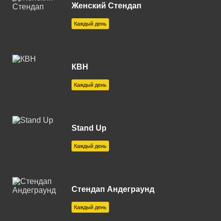
Владимир 100.8 FM
Женский Стендап
Волгоград 104.5 FM
Каждый день
Волгодонск 103.2 FM
Вологда 106.5 FM
КВН
Волоколамск 106.0 FM
Каждый день
Воронеж 99.1 FM
Воткинск 96.0 FM
Stand Up
Геленджик 91.8 FM
Каждый день
Глазов 107.4 FM
Горячий Ключ 89.0 FM
Стендап Андеграунд
Егорьевск 89.7 FM
Каждый день
Ейск 88.8 FM