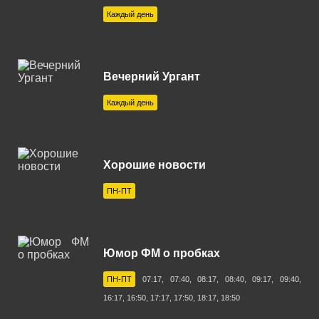
Канск 107.3 FM
Каждый день
Кашира 88.9 FM
Керчь 102.6 FM
Вечерний Ургант
Коломна 104.8 FM
Каждый день
Кострома 99.3 FM
Красноярск 100.3 FM
Кропоткин 97.4 FM
Хорошие новости
Кузнецк 102.1 FM
ПН-ПТ
Курган 101.1 FM
Курск 107.6 FM
Юмор ФМ о пробках
Липецк 99.4 FM
ПН-ПТ
07:17, 07:40, 08:17, 08:40, 09:17, 09:40,
Магнитогорск 100.1 FM
16:17, 16:50, 17:17, 17:50, 18:17, 18:50