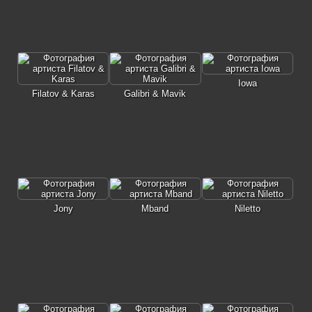
Iowa
Filatov & Karas
Galibri & Mavik
Jony
Mband
Niletto