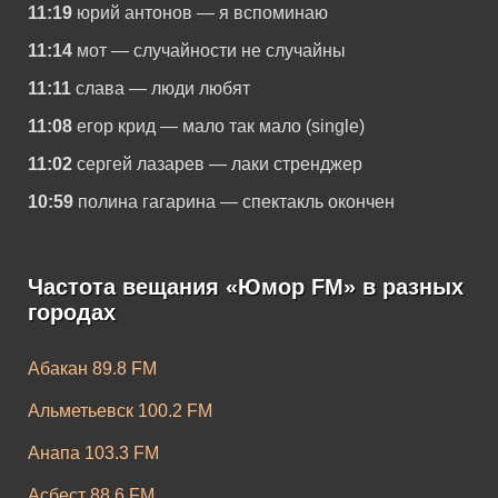
11:19
юрий антонов — я вспоминаю
11:14
мот — случайности не случайны
11:11
слава — люди любят
11:08
егор крид — мало так мало (single)
11:02
сергей лазарев — лаки стренджер
10:59
полина гагарина — спектакль окончен
Частота вещания «Юмор FM» в разных
городах
Абакан 89.8 FM
Альметьевск 100.2 FM
Анапа 103.3 FM
Асбест 88.6 FM