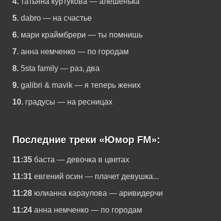
4.
татьяна куртукова — алёшенька
5.
dabro — на счастье
6.
мари краймбрери — ты помнишь
7.
анна немченко — по городам
8.
5sta family — раз, два
9.
galibri & mavik — я теперь жених
10.
градусы — на ресницах
Последние треки «Юмор FM»:
11:35
баста — девочка в цветах
11:31
евгений осин — плачет девушка...
11:28
юлианна караулова — аривидерчи
11:24
анна немченко — по городам