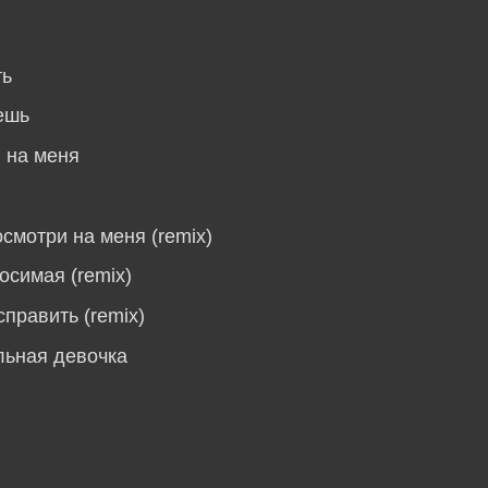
ть
ешь
 на меня
осмотри на меня (remix)
осимая (remix)
справить (remix)
льная девочка