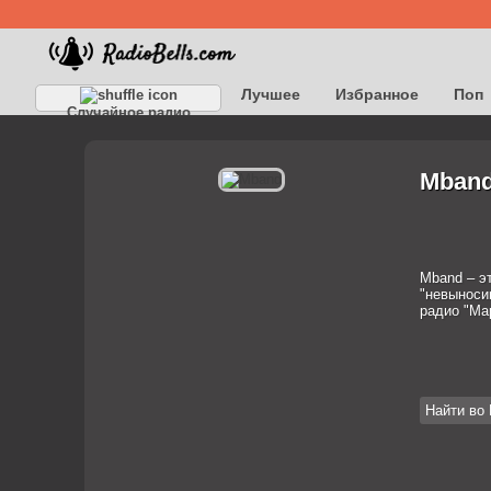
Лучшее
Избранное
Поп
Случайное радио
Детское
Классическое
Mband
Mband – эт
"невыноси
радио "Ма
Найти во 