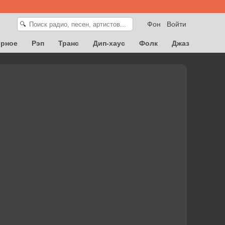
Фон
Войти
🔍
орное
Рэп
Транс
Дип-хаус
Фолк
Джаз