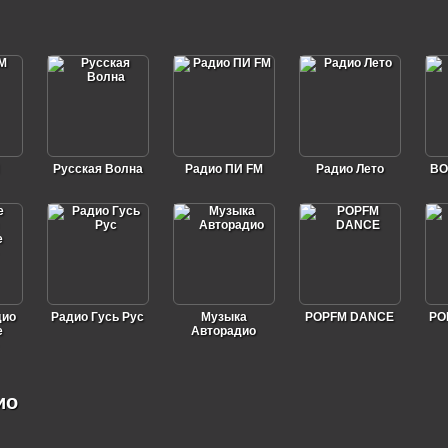
Русская Волна
Радио ПИ FM
Радио Лето
BO
дио
Радио Гусь Рус
Музыка
POPFM DANCE
PO
е
Авторадио
ио