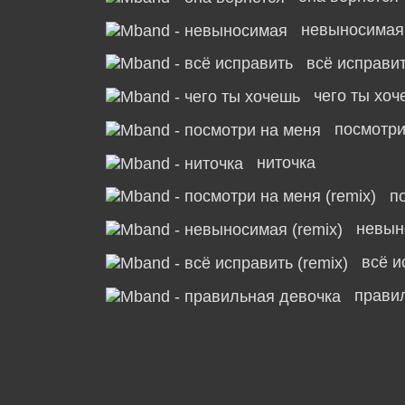
невыносимая
всё исправи
чего ты хоч
посмотри
ниточка
п
невын
всё и
прави