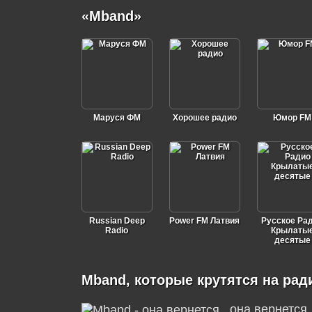
«Mband»
Маруся ФМ
Хорошее радио
Юмор FM
Russian Deep
Power FM Латвия
Русское Ра
Radio
Крылаты
десятые
Mband, которые крутятся на рад
она вернется