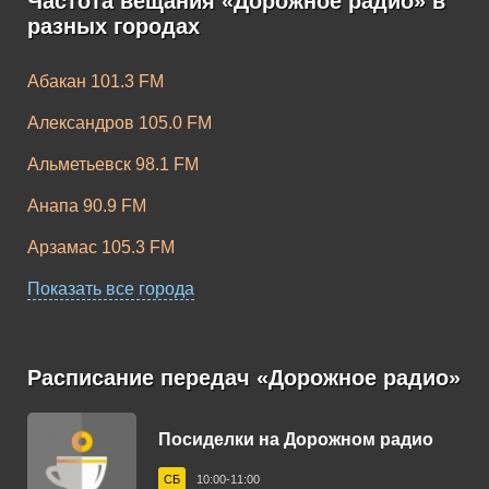
Частота вещания «Дорожное радио» в
разных городах
Абакан 101.3 FM
Александров 105.0 FM
Альметьевск 98.1 FM
Анапа 90.9 FM
Арзамас 105.3 FM
Армавир 96.1 FM
Показать все города
Архангельск 103.4 FM
Асбест 99.1 FM
Расписание передач «Дорожное радио»
Астрахань 106.0 FM
Посиделки на Дорожном радио
Ачинск 107.0 FM
СБ
10:00-11:00