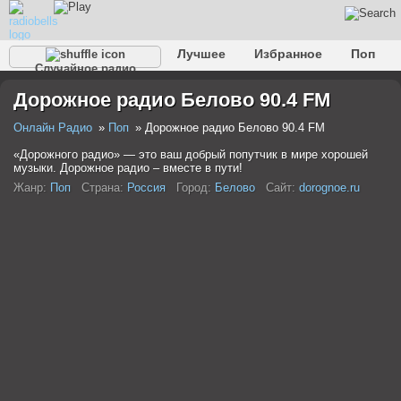
Лучшее
Избранное
Поп
Случайное радио
Клубное
Рок
Ретро
Шансон
Релакс
Дорожное радио Белово 90.4 FM
Разговорное
Рэп
Транс
Дип-хаус
Фолк
Джаз
Детское
Классическое
Онлайн Радио
Поп
Дорожное радио Белово 90.4 FM
«Дорожного радио» — это ваш добрый попутчик в мире хорошей
музыки. Дорожное радио – вместе в пути!
Жанр:
Поп
Страна:
Россия
Город:
Белово
Сайт:
dorognoe.ru