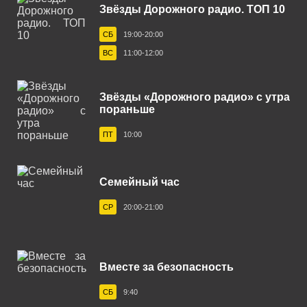
Звёзды Дорожного радио. ТОП 10
Калининград 105.9 FM
СБ
19:00-20:00
Калуга 101.6 FM
ВС
11:00-12:00
Каменск-Уральский 107.4 FM
Звёзды «Дорожного радио» с утра
Канск 103.7 FM
пораньше
Кашира 89.3 FM
ПТ
10:00
Кемерово 88.8 FM
Кингисепп 104.2 FM
Семейный час
Кириши 103.0 FM
СР
20:00-21:00
Киров 106.7 FM
Ковров 106.5 FM
Вместе за безопасность
Когалым 106.0 FM
СБ
9:40