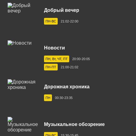
Великие Луки 87.6 FM
Добрый вечер
Великий Новгород 105.7 FM
ПН-ВС
21:02-22:00
Владивосток 89.4 FM
Владикавказ 91.2 FM
Новости
Владимир 101.8 FM
ПН, Вт, ЧТ, ПТ
20:00-20:05
Волгоград 103.6 FM
ПН-ПТ
21:00-21:02
Волгодонск 103.8 FM
Вологда 101.0 FM
Дорожная хроника
Волхов 102.2 FM
ПН
00:30-23:35
Воронеж 102.3 FM
Выборг 106.7 FM
Музыкальное обозрение
Геленджик 102.9 FM
ПН-ВС
15:30-15:45