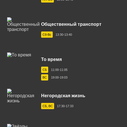
Глазов 96.9 FM
Горно-Алтайск 103.4 FM
Общественный транспорт
Егорьевск 87.7 FM
Сб-Вс
13:30-13:40
Екатеринбург 94.2 FM
Ефремов 106.3 FM
То время
Зеленогорск 102.1 FM
СБ
11:00-11:05
Златоуст 91.0 FM
ВС
19:00-19:03
Иваново 103.0 FM
Ижевск 105.3 FM
Негородская жизнь
Иркутск 91.1 FM
СБ, ВС
17:30-17:33
Йошкар-Ола 101.1 FM
Казань 88.9 FM