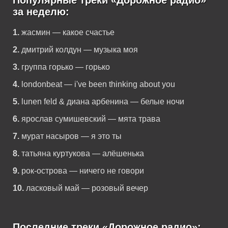
Популярные треки «Дорожное радио»
за неделю:
1.
жасмин — какое счастье
2.
дмитрий колдун — музыка моя
3.
группа горько — горько
4.
londonbeat — i've been thinking about you
5.
lunen feld & диана арбенина — белые ночи
6.
ярослав сумишевский — мята трава
7.
мурат насыров — я это ты
8.
татьяна куртукова — алёшенька
9.
рок-острова — ничего не говори
10.
ласковый май — розовый вечер
Последние треки «Дорожное радио»: