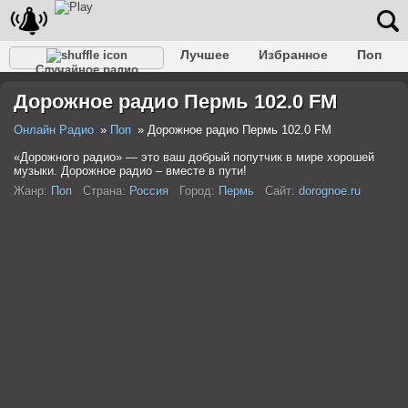
Лучшее
Избранное
Поп
Случайное радио
Клубное
Рок
Ретро
Шансон
Релакс
Дорожное радио Пермь 102.0 FM
Разговорное
Рэп
Транс
Дип-хаус
Фолк
Джаз
Детское
Классическое
Онлайн Радио
Поп
Дорожное радио Пермь 102.0 FM
«Дорожного радио» — это ваш добрый попутчик в мире хорошей
музыки. Дорожное радио – вместе в пути!
Жанр:
Поп
Страна:
Россия
Город:
Пермь
Сайт:
dorognoe.ru