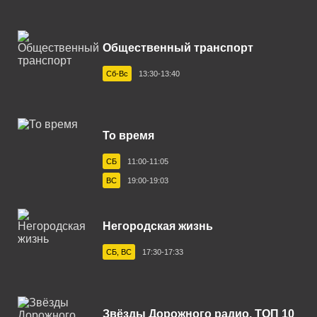
Глазов 96.9 FM
Горно-Алтайск 103.4 FM
Общественный транспорт
Егорьевск 87.7 FM
Сб-Вс
13:30-13:40
Екатеринбург 94.2 FM
Ефремов 106.3 FM
То время
Зеленогорск 102.1 FM
СБ
11:00-11:05
Златоуст 91.0 FM
ВС
19:00-19:03
Иваново 103.0 FM
Ижевск 105.3 FM
Негородская жизнь
Иркутск 91.1 FM
СБ, ВС
17:30-17:33
Йошкар-Ола 101.1 FM
Казань 88.9 FM
Звёзды Дорожного радио. ТОП 10