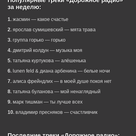
Популярные треки «Дорожное радио»
за неделю:
1.
жасмин — какое счастье
2.
ярослав сумишевский — мята трава
3.
группа горько — горько
4.
дмитрий колдун — музыка моя
5.
татьяна куртукова — алёшенька
6.
lunen feld & диана арбенина — белые ночи
7.
алиса фрейндлих — в моей душе покоя нет
8.
татьяна буланова — мой ненаглядный
9.
марк тишман — ты лучше всех
10.
владимир пресняков — счастливчик
Последние треки «Дорожное радио»: