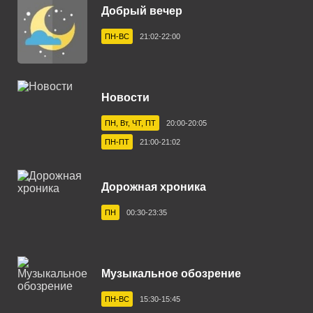
Добрый вечер
Великий Новгород 105.7 FM
ПН-ВС
21:02-22:00
Владивосток 89.4 FM
Владикавказ 91.2 FM
Новости
Владимир 101.8 FM
ПН, Вт, ЧТ, ПТ
20:00-20:05
Волгоград 103.6 FM
ПН-ПТ
21:00-21:02
Волгодонск 103.8 FM
Вологда 101.0 FM
Дорожная хроника
Волхов 102.2 FM
ПН
00:30-23:35
Воронеж 102.3 FM
Выборг 106.7 FM
Музыкальное обозрение
Геленджик 102.9 FM
ПН-ВС
15:30-15:45