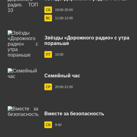
Калининград 105.9 FM
СБ
19:00-20:00
Калуга 101.6 FM
ВС
11:00-12:00
Каменск-Уральский 107.4 FM
Звёзды «Дорожного радио» с утра
Канск 103.7 FM
пораньше
Кашира 89.3 FM
ПТ
10:00
Кемерово 88.8 FM
Кингисепп 104.2 FM
Семейный час
Кириши 103.0 FM
СР
20:00-21:00
Киров 106.7 FM
Ковров 106.5 FM
Вместе за безопасность
Когалым 106.0 FM
СБ
9:40
Коломна 93.0 FM