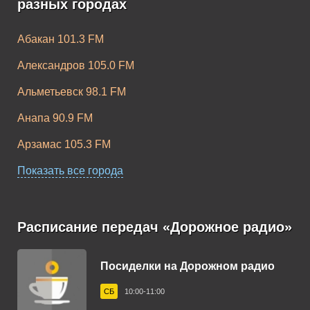
разных городах
Абакан 101.3 FM
Александров 105.0 FM
Альметьевск 98.1 FM
Анапа 90.9 FM
Арзамас 105.3 FM
Армавир 96.1 FM
Показать все города
Архангельск 103.4 FM
Асбест 99.1 FM
Расписание передач «Дорожное радио»
Астрахань 106.0 FM
Посиделки на Дорожном радио
Ачинск 107.0 FM
СБ
10:00-11:00
Балаково 99.2 FM