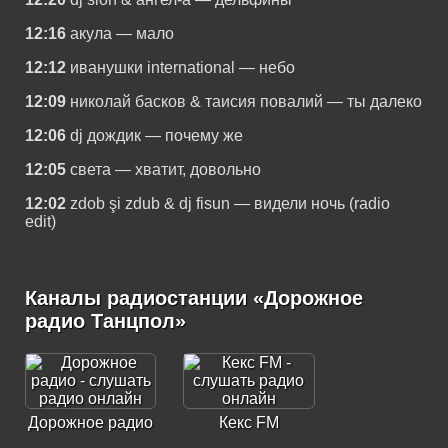
12:16
акула — мало
12:12
иванушки international — небо
12:09
николай басков & таисия повалий — ты далеко
12:06
dj дождик — почему же
12:05
света — хватит, довольно
12:02
zdob şi zdub & dj fisun — видели ночь (radio
edit)
Каналы радиостанции «Дорожное
радио Танцпол»
Дорожное радио
Кекс FM