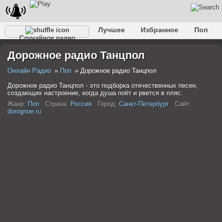
Лучшее
Избранное
Поп
Случайное радио
Клубное
Рок
Ретро
Шансон
Релакс
Дорожное радио Танцпол
Разговорное
Рэп
Транс
Дип-хаус
Фолк
Джаз
Детское
Классическое
Онлайн Радио
Поп
Дорожное радио Танцпол
Дорожное радио Танцпол - это подборка отечественных песен,
создающих настроение, когда душа поёт и рвется в пляс.
Жанр:
Поп
Страна:
Россия
Город:
Санкт-Петербург
Сайт:
dorognoe.ru