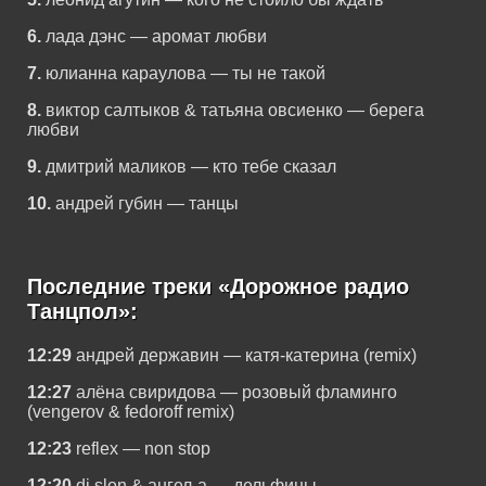
6.
лада дэнс — аромат любви
7.
юлианна караулова — ты не такой
8.
виктор салтыков & татьяна овсиенко — берега
любви
9.
дмитрий маликов — кто тебе сказал
10.
андрей губин — танцы
Последние треки «Дорожное радио
Танцпол»:
12:29
андрей державин — катя-катерина (remix)
12:27
алёна свиридова — розовый фламинго
(vengerov & fedoroff remix)
12:23
reflex — non stop
12:20
dj slon & ангел-а — дельфины