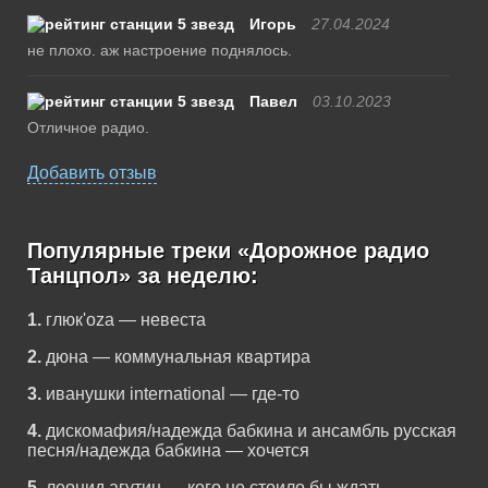
Игорь
27.04.2024
не плохо. аж настроение поднялось.
Павел
03.10.2023
Отличное радио.
Добавить отзыв
Популярные треки «Дорожное радио
Танцпол» за неделю:
1.
глюк'oza — невеста
2.
дюна — коммунальная квартира
3.
иванушки international — где-то
4.
дискомафия/надежда бабкина и ансамбль русская
песня/надежда бабкина — хочется
5.
леонид агутин — кого не стоило бы ждать