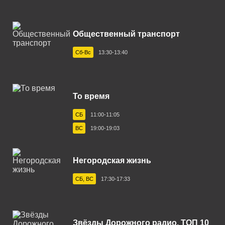
Глазов 96.9 FM
Горно-Алтайск 103.4 FM
Общественный транспорт
Егорьевск 87.7 FM
Сб-Вс
13:30-13:40
Екатеринбург 94.2 FM
Ефремов 106.3 FM
То время
Зеленогорск 102.1 FM
СБ
11:00-11:05
Златоуст 91.0 FM
ВС
19:00-19:03
Иваново 103.0 FM
Ижевск 105.3 FM
Негородская жизнь
Иркутск 91.1 FM
СБ, ВС
17:30-17:33
Йошкар-Ола 101.1 FM
Казань 88.9 FM
Звёзды Дорожного радио. ТОП 10