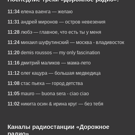
11:34
елена ваенга — желаю
11:31
андрей миронов — остров невезения
11:28
любэ — главное, что есть ты у меня
11:24
михаил шуфутинский — москва - владивосток
11:20
demis roussos — my only fascination
11:16
дмитрий маликов — мама-лето
11:12
олег кацура — большая медведица
11:08
стас пьеха — город детства
11:05
mauro — buona sera - ciao ciao
11:02
никита осин & ирина круг — без тебя
Каналы радиостанции «Дорожное
радио»