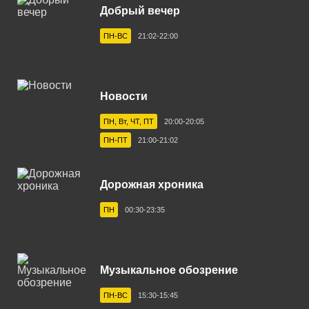
Добрый вечер
Великий Новгород 105.7 FM
ПН-ВС
21:02-22:00
Владивосток 89.4 FM
Владикавказ 91.2 FM
Новости
Владимир 101.8 FM
ПН, Вт, ЧТ, ПТ
20:00-20:05
Волгоград 103.6 FM
ПН-ПТ
21:00-21:02
Волгодонск 103.8 FM
Вологда 101.0 FM
Дорожная хроника
Волхов 102.2 FM
ПН
00:30-23:35
Воронеж 102.3 FM
Выборг 106.7 FM
Музыкальное обозрение
Геленджик 102.9 FM
ПН-ВС
15:30-15:45