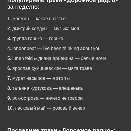
Популярные треки «Дорожное радио»
за неделю:
1.
жасмин — какое счастье
2.
дмитрий колдун — музыка моя
3.
группа горько — горько
4.
londonbeat — i've been thinking about you
5.
lunen feld & диана арбенина — белые ночи
6.
ярослав сумишевский — мята трава
7.
мурат насыров — я это ты
8.
татьяна куртукова — алёшенька
9.
рок-острова — ничего не говори
10.
ласковый май — розовый вечер
Последние треки «Дорожное радио»: