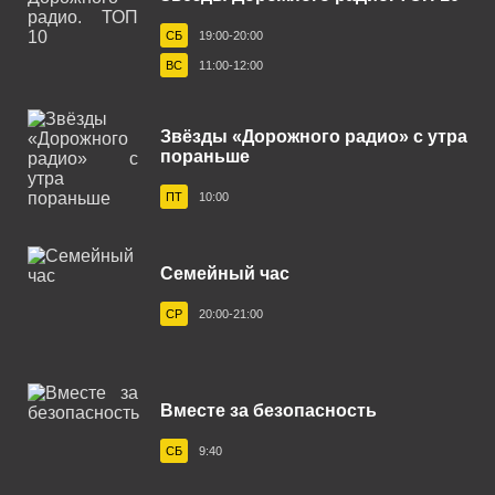
Калининград 105.9 FM
СБ
19:00-20:00
Калуга 101.6 FM
ВС
11:00-12:00
Каменск-Уральский 107.4 FM
Звёзды «Дорожного радио» с утра
Канск 103.7 FM
пораньше
Кашира 89.3 FM
ПТ
10:00
Кемерово 88.8 FM
Кингисепп 104.2 FM
Семейный час
Кириши 103.0 FM
СР
20:00-21:00
Киров 106.7 FM
Ковров 106.5 FM
Вместе за безопасность
Когалым 106.0 FM
СБ
9:40
Коломна 93.0 FM