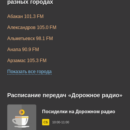
разных городах
Абакан 101.3 FM
Александров 105.0 FM
Альметьевск 98.1 FM
Анапа 90.9 FM
Арзамас 105.3 FM
Армавир 96.1 FM
Показать все города
Архангельск 103.4 FM
Асбест 99.1 FM
Расписание передач «Дорожное радио»
Астрахань 106.0 FM
Посиделки на Дорожном радио
Ачинск 107.0 FM
СБ
10:00-11:00
Балаково 99.2 FM