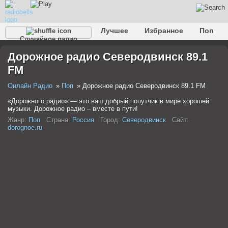
Лучшее
Избранное
Поп
Случайное радио
Клубное
Рок
Ретро
Шансон
Релакс
Дорожное радио Северодвинск 89.1
Разговорное
Рэп
Транс
Дип-хаус
Фолк
FM
Джаз
Детское
Классическое
Онлайн Радио
Поп
Дорожное радио Северодвинск 89.1 FM
«Дорожного радио» — это ваш добрый попутчик в мире хорошей
музыки. Дорожное радио – вместе в пути!
Жанр:
Поп
Страна:
Россия
Город:
Северодвинск
Сайт:
dorognoe.ru