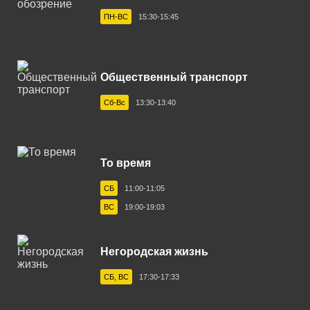
Геленджик 102.9 FM
ПН-ВС
15:30-15:45
Глазов 96.9 FM
Горно-Алтайск 103.4 FM
Общественный транспорт
Егорьевск 87.7 FM
Сб-Вс
13:30-13:40
Екатеринбург 94.2 FM
Ефремов 106.3 FM
То время
Зеленогорск 102.1 FM
СБ
11:00-11:05
Златоуст 91.0 FM
ВС
19:00-19:03
Иваново 103.0 FM
Ижевск 105.3 FM
Негородская жизнь
Иркутск 91.1 FM
СБ, ВС
17:30-17:33
Йошкар-Ола 101.1 FM