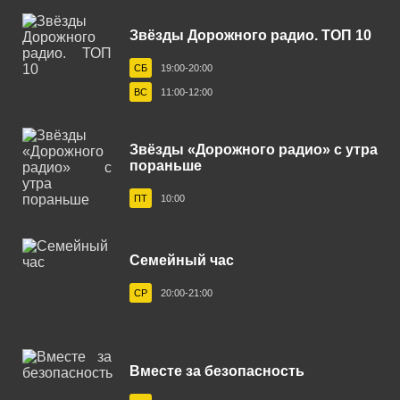
Казань 88.9 FM
Звёзды Дорожного радио. ТОП 10
Калининград 105.9 FM
СБ
19:00-20:00
Калуга 101.6 FM
ВС
11:00-12:00
Каменск-Уральский 107.4 FM
Звёзды «Дорожного радио» с утра
Канск 103.7 FM
пораньше
Кашира 89.3 FM
ПТ
10:00
Кемерово 88.8 FM
Кингисепп 104.2 FM
Семейный час
Кириши 103.0 FM
СР
20:00-21:00
Киров 106.7 FM
Ковров 106.5 FM
Вместе за безопасность
Когалым 106.0 FM