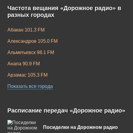
Частота вещания «Дорожное радио» в
разных городах
Абакан 101.3 FM
Александров 105.0 FM
Альметьевск 98.1 FM
Анапа 90.9 FM
Арзамас 105.3 FM
Армавир 96.1 FM
Показать все города
Архангельск 103.4 FM
Асбест 99.1 FM
Расписание передач «Дорожное радио»
Астрахань 106.0 FM
Посиделки на Дорожном радио
Ачинск 107.0 FM