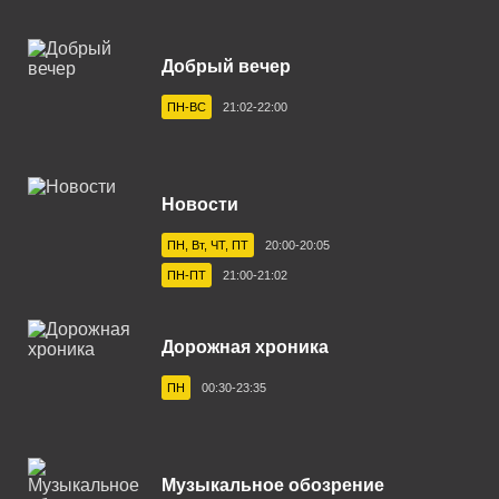
Бузулук 105.5 FM
Великие Луки 87.6 FM
Добрый вечер
Великий Новгород 105.7 FM
ПН-ВС
21:02-22:00
Владивосток 89.4 FM
Владикавказ 91.2 FM
Новости
Владимир 101.8 FM
ПН, Вт, ЧТ, ПТ
20:00-20:05
Волгоград 103.6 FM
ПН-ПТ
21:00-21:02
Волгодонск 103.8 FM
Вологда 101.0 FM
Дорожная хроника
Волхов 102.2 FM
ПН
00:30-23:35
Воронеж 102.3 FM
Выборг 106.7 FM
Музыкальное обозрение