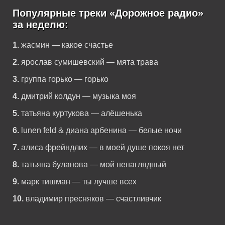
Популярные треки «Дорожное радио»
за неделю:
1.
жасмин — какое счастье
2.
ярослав сумишевский — мята трава
3.
группа горько — горько
4.
дмитрий колдун — музыка моя
5.
татьяна куртукова — алёшенька
6.
lunen feld & диана арбенина — белые ночи
7.
алиса фрейндлих — в моей душе покоя нет
8.
татьяна буланова — мой ненаглядный
9.
марк тишман — ты лучше всех
10.
владимир пресняков — счастливчик