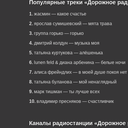
Популярные треки «Дорожное рад
1.
жасмин — какое счастье
2.
ярослав сумишевский — мята трава
3.
группа горько — горько
4.
дмитрий колдун — музыка моя
5.
татьяна куртукова — алёшенька
6.
lunen feld & диана арбенина — белые ночи
7.
алиса фрейндлих — в моей душе покоя нет
8.
татьяна буланова — мой ненаглядный
9.
марк тишман — ты лучше всех
10.
владимир пресняков — счастливчик
Каналы радиостанции «Дорожное 