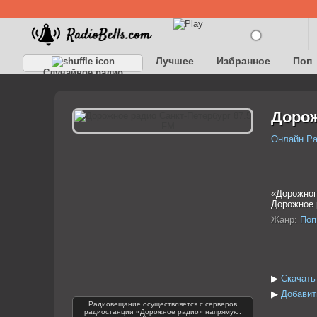
Лучшее
Избранное
Поп
Случайное радио
Детское
Классическое
Дорож
Онлайн Р
«Дорожног
Дорожное 
Жанр:
Поп
▶
Скачать
▶
Добавит
Радиовещание осуществляется с серверов
радиостанции «Дорожное радио» напрямую.