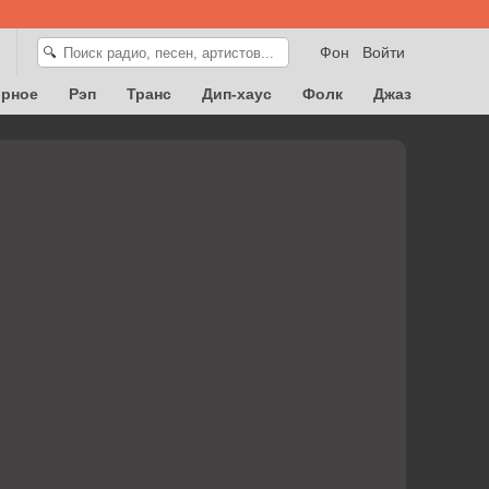
Фон
Войти
🔍
орное
Рэп
Транс
Дип-хаус
Фолк
Джаз