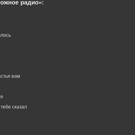
рожное радио»:
илось
стья вам
мя
тебе сказал