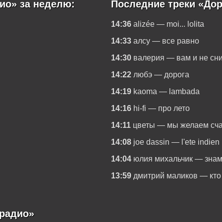
ио» за неделю:
Последние треки «До
14:36
alizée — moi... lolita
14:33
алсу — все равно
14:30
валерия — вам и не сн
14:22
любэ — дорога
14:19
kaoma — lambada
14:16
hi-fi — про лето
14:11
цветы — мы желаем сча
14:08
joe dassin — l'ete indien
14:04
юлия михальчик — зна
13:59
дмитрий маликов — кто 
радио»