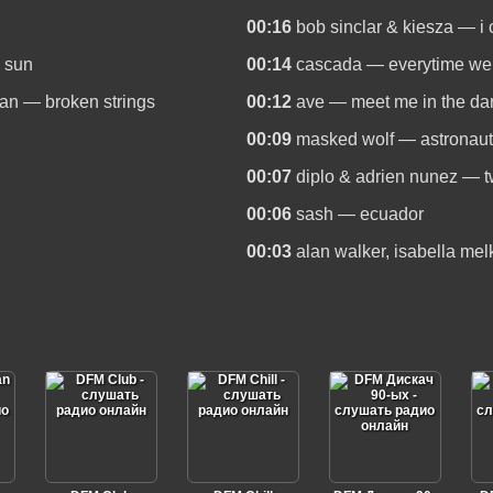
00:16
bob sinclar & kiesza — i 
e sun
00:14
cascada — everytime we
yan — broken strings
00:12
ave — meet me in the da
00:09
masked wolf — astronaut
00:07
diplo & adrien nunez — t
00:06
sash — ecuador
00:03
alan walker, isabella me