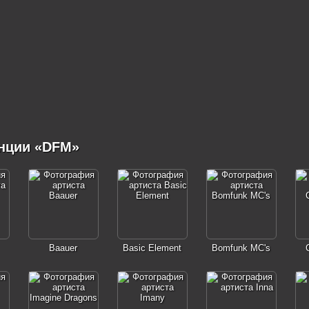
нции «DFM»
Baauer
Basic Element
Bomfunk MC's