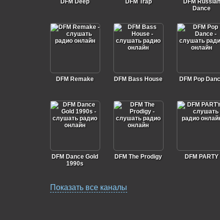
DFM Deep
DFM Trap
DFM Russia
Dance
DFM Remake
DFM Bass House
DFM Pop Dan
DFM Dance Gold
DFM The Prodigy
DFM PARTY
1990s
Показать все каналы