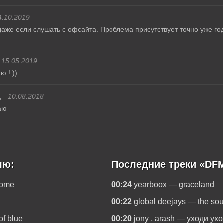
4.10.2019
даже если слушать с офсайта. Проблема присутствует точно уже года
15.05.2019
 ! ))
ц
10.08.2018
аю
лю:
Последние треки «DF
home
00:24
yearboox — graceland
00:22
global deejays — the sou
of blue
00:20
jony , arash — уходи ухо