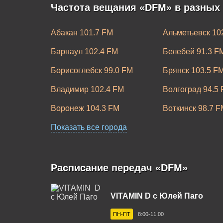
Частота вещания «DFM» в разных
Абакан 101.7 FM
Альметьевск 10
Барнаул 102.4 FM
Белебей 91.3 F
Борисоглебск 99.0 FM
Брянск 103.5 F
Владимир 102.4 FM
Волгоград 94.5
Воронеж 104.3 FM
Воткинск 98.7 F
Димитровград 100.8 FM
Показать все города
Дубна 101.0 FM
Ишим 100.0 FM
Казань 104.7 F
Кинешма 73 УКВ
Кисловодск 100
Расписание передач «DFM»
Крымск 106.1 FM
Курган 100.7 FM
VITAMIN D c Юлей Паго
Магнитогорск 103.0 FM
Майкоп 100.1 F
ПН-ПТ
8:00-11:00