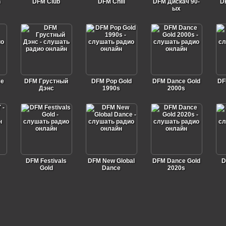
n
DFM Club
DFM Chill
DFM Дискач 90-
D
ых
ce
DFM Грустный
DFM Pop Gold
DFM Dance Gold
DF
Дэнс
1990s
2000s
DFM Festivals
DFM New Global
DFM Dance Gold
D
Gold
Dance
2020s