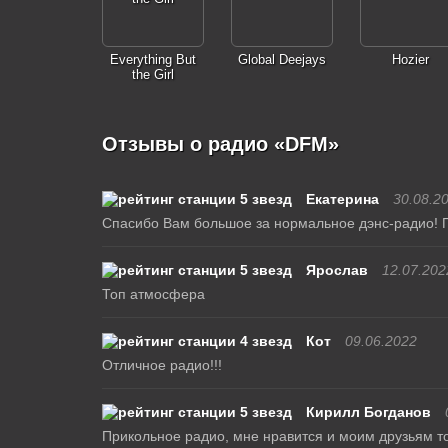
Everything But
Global Deejays
Hozier
the Girl
Отзывы о радио «DFM»
Екатерина
30.08.2
Спасибо Вам большое за нормальное дэнс-радио! П
Ярослав
12.07.202
Топ атмосфера
Кот
09.06.2022
Отличное радио!!!
Кирилл Богданов
Прикольное радио, мне нравится и моим друзьям то