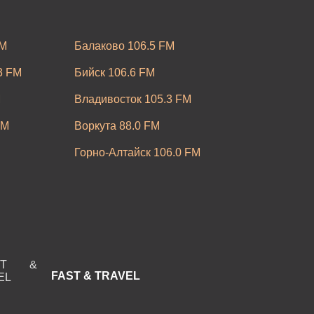
FM
Балаково 106.5 FM
3 FM
Бийск 106.6 FM
M
Владивосток 105.3 FM
FM
Воркута 88.0 FM
Горно-Алтайск 106.0 FM
FM
Ижевск 107.0 FM
M
Кемерово 101.8 FM
0 FM
Кропоткин 95.4 FM
кий 106.6 FM
Луховицы 103.9 FM
FAST & TRAVEL
Воды 101.9
Мичуринск 87.9 FM