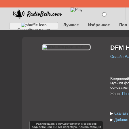
Лучшее
Избранное
Поп
Случайное радио
Детское
Классическое
DFM Н
Онлайн Р
Всероссий
музыки фо
основател
Жанр:
Поп
▶
Скачать
▶
Добавит
Радиовещание осуществляется с серверов
радиостанции «DFM» напрямую. Администрация