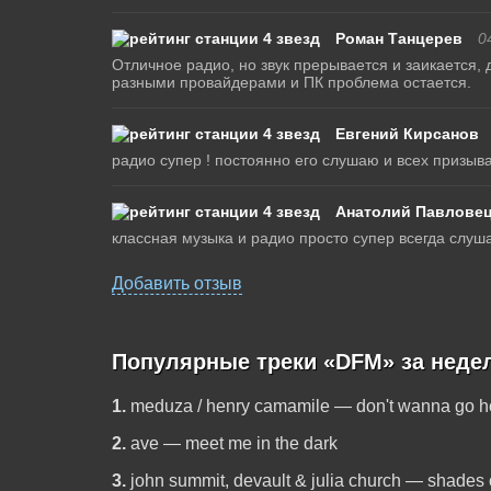
Роман Танцерев
0
Отличное радио, но звук прерывается и заикается, 
разными провайдерами и ПК проблема остается.
Евгений Кирсанов
радио супер ! постоянно его слушаю и всех призываю
Анатолий Павлове
классная музыка и радио просто супер всегда слуш
Добавить отзыв
Популярные треки «DFM» за неде
1.
meduza / henry camamile — don't wanna go 
2.
ave — meet me in the dark
3.
john summit, devault & julia church — shades 