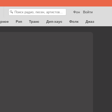
Фон
Войти
🔍
орное
Рэп
Транс
Дип-хаус
Фолк
Джаз