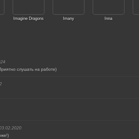
Imagine Dragons
Imany
Inna
024
риятно слушать на работе)
2
03.02.2020
же!)