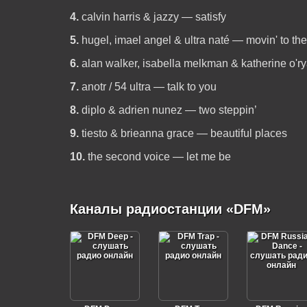
4.
calvin harris & jazzy — satisfy
5.
hugel, imael angel & ultra naté — movin' to th
6.
alan walker, isabella melkman & katherine o'r
7.
anotr / 54 ultra — talk to you
8.
diplo & adrien nunez — two steppin’
9.
tiesto & brieanna grace — beautiful places
10.
the second voice — let me be
Каналы радиостанции «DFM»