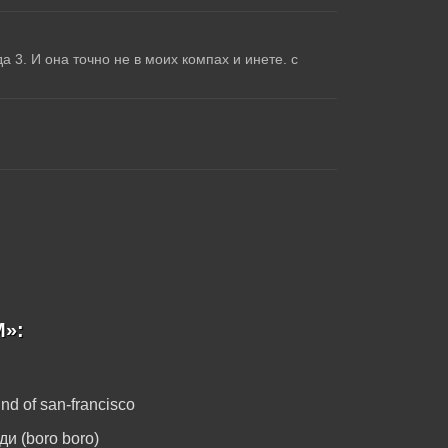
 3. И она точно не в моих компах и инете. с
M»:
nd of san-francisco
ди (boro boro)