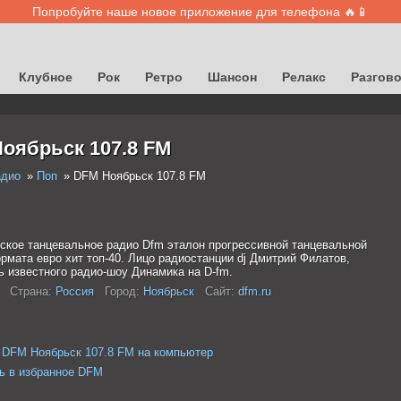
Попробуйте наше новое приложение для телефона 🔥📱
Клубное
Рок
Ретро
Шансон
Релакс
Разгов
оябрьск 107.8 FM
адио
Поп
DFM Ноябрьск 107.8 FM
ское танцевальное радио Dfm эталон прогрессивной танцевальной
рмата евро хит топ-40. Лицо радиостанции dj Дмитрий Филатов,
ь известного радио-шоу Динамика на D-fm.
Страна:
Россия
Город:
Ноябрьск
Сайт:
dfm.ru
 DFM Ноябрьск 107.8 FM на компьютер
ь в избранное DFM