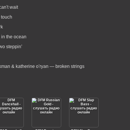
can't wait
 touch
rk
 in the ocean
wo steppin’
lkman & katherine o'ryan — broken strings