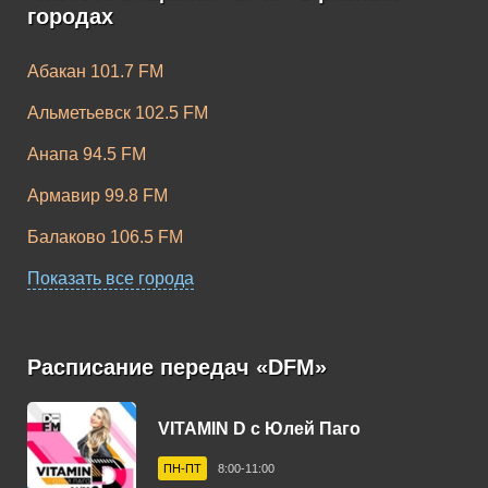
городах
Абакан 101.7 FM
Альметьевск 102.5 FM
DFM Slap Bass
DFM Remake
Анапа 94.5 FM
Армавир 99.8 FM
Балаково 106.5 FM
Барнаул 102.4 FM
Показать все города
Белебей 91.3 FM
DFM Bass House
DFM Pop Dance
Белореченск 88.2 FM
Расписание передач «DFM»
Березники 103.3 FM
VITAMIN D c Юлей Паго
Бийск 106.6 FM
ПН-ПТ
8:00-11:00
Борисоглебск 99.0 FM