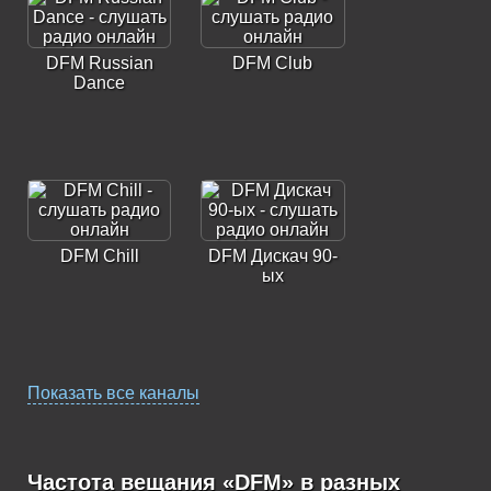
DFM Russian
DFM Club
Dance
DFM Chill
DFM Дискач 90-
ых
Показать все каналы
DFM Dancehall
DFM Russian
Gold
Частота вещания «DFM» в разных