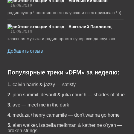
Евгений Кирсанов
15.05.2019
радио супер ! постоянно его слушаю и всех призываю ! ))
Анатолий Павловец
10.08.2018
классная музыка и радио просто супер всегда слушаю
Добавить отзыв
Популярные треки «DFM» за неделю:
1.
calvin harris & jazzy — satisfy
2.
john summit, devault & julia church — shades of blue
3.
ave — meet me in the dark
4.
meduza / henry camamile — don't wanna go home
5.
alan walker, isabella melkman & katherine o'ryan —
broken strings