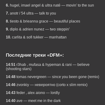
6.
hugel, imael angel & ultra naté — movin' to the sun
7.
anotr / 54 ultra — talk to you
8.
tiesto & brieanna grace — beautiful places
9.
diplo & adrien nunez — two steppin’
10.
carlita & sofi tukker — manhattan
Последние треки «DFM»:
14:51
r3hab , mufasa & hypeman & rani — believe
(shooting stars)
14:48
tomas nevergreen — since you been gone (remix)
14:46
zvonkiy — невероятно (corto x slim remix)
14:43
feder , alex aiono — lordly
14:40
ave — meet me in the dark