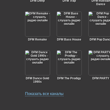
DFM Deep
DFM Trap
DFM Russia
Dance
DFM Remake
DFM Bass House
DFM Pop Dan
DFM Dance Gold
DFM The Prodigy
DFM PARTY
1990s
Показать все каналы