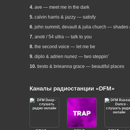
4.
ave — meet me in the dark
5.
calvin harris & jazzy — satisfy
6.
john summit, devault & julia church — shades 
7.
anotr / 54 ultra — talk to you
8.
the second voice — let me be
9.
diplo & adrien nunez — two steppin’
10.
tiesto & brieanna grace — beautiful places
Каналы радиостанции «DFM»