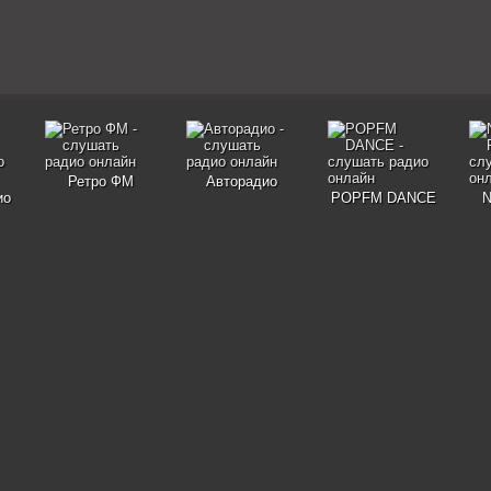
Ретро ФМ
Авторадио
ио
POPFM DANCE
N