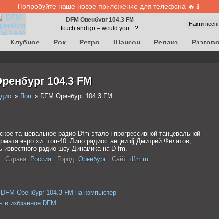
Попробуйте наше новое приложение для телефона 🔥📱
DFM Оренбург 104.3 FM
Найти песн
touch and go – would you... ?
Клубное
Рок
Ретро
Шансон
Релакс
Разгов
ренбург 104.3 FM
адио
Поп
DFM Оренбург 104.3 FM
ское танцевальное радио Dfm эталон прогрессивной танцевальной
рмата евро хит топ-40. Лицо радиостанции dj Дмитрий Филатов,
ь известного радио-шоу Динамика на D-fm.
Страна:
Россия
Город:
Оренбург
Сайт:
dfm.ru
 DFM Оренбург 104.3 FM на компьютер
ь в избранное DFM