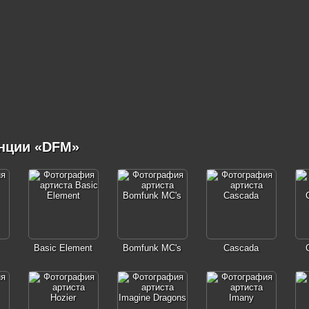
нции «DFM»
Basic Element
Bomfunk MC's
Cascada