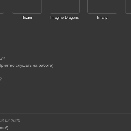
Hozier
Imagine Dragons
Imany
024
риятно слушать на работе)
2
03.02.2020
же!)