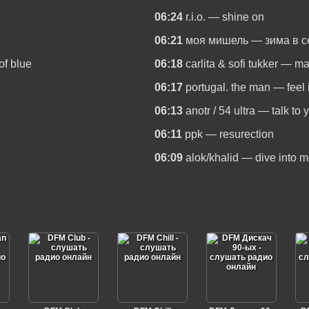
06:24
r.i.o. — shine on
06:21
моя мишель — зима в с
of blue
06:18
carlita & sofi tukker — m
06:17
portugal. the man — feel it
06:13
anotr / 54 ultra — talk to 
06:11
ppk — resurection
06:09
alok/khalid — dive into 