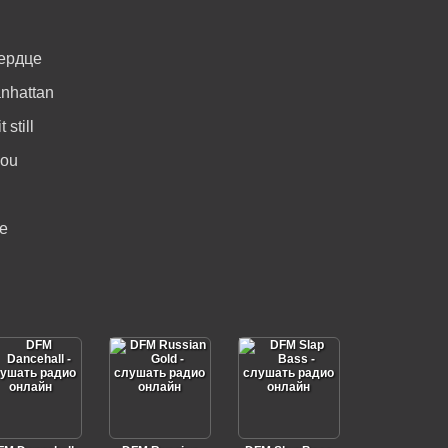
ердце
anhattan
 still
you
me