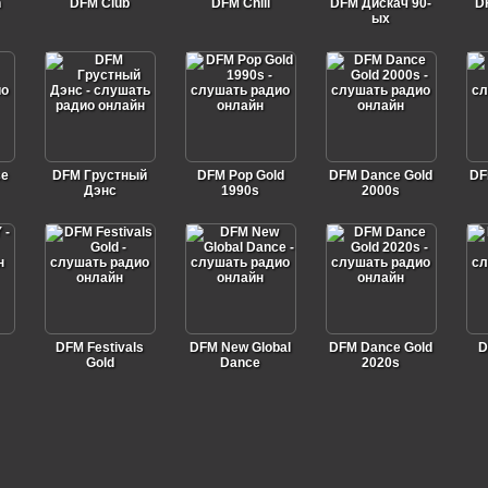
n
DFM Club
DFM Chill
DFM Дискач 90-
D
ых
ce
DFM Грустный
DFM Pop Gold
DFM Dance Gold
DF
Дэнс
1990s
2000s
DFM Festivals
DFM New Global
DFM Dance Gold
D
Gold
Dance
2020s