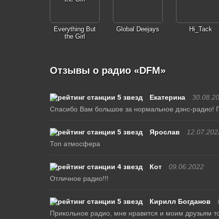
Everything But
Global Deejays
Hi_Tack
the Girl
Отзывы о радио «DFM»
Екатерина
30.08.2
Спасибо Вам большое за нормальное дэнс-радио! П
Ярослав
12.07.202
Топ атмосфера
Кот
09.06.2022
Отличное радио!!!
Кирилл Богданов
Прикольное радио, мне нравится и моим друзьям то