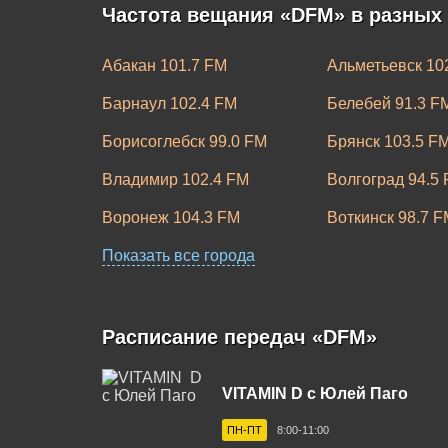
Частота вещания «DFM» в разных
Абакан 101.7 FM
Альметьевск 10
Барнаул 102.4 FM
Белебей 91.3 F
Борисоглебск 99.0 FM
Брянск 103.5 F
Владимир 102.4 FM
Волгоград 94.5
Воронеж 104.3 FM
Воткинск 98.7 F
Димитровград 100.8 FM
Показать все города
Дубна 101.0 FM
Ишим 100.0 FM
Казань 104.7 F
Кинешма 73 УКВ
Кисловодск 100
Расписание передач «DFM»
Крымск 106.1 FM
Курган 100.7 FM
VITAMIN D c Юлей Паго
Магнитогорск 103.0 FM
Майкоп 100.1 F
ПН-ПТ
8:00-11:00