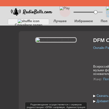
Лучшее
Избранное
Поп
Случайное радио
DFM О
Онлайн Р
Всероссий
музыки фо
основател
Жанр:
Поп
▶
Скачать
▶
Добавит
Радиовещание осуществляется с серверов
радиостанции «DFM» напрямую. Администрация