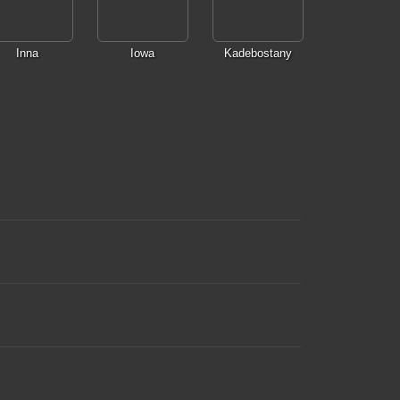
Inna
Iowa
Kadebostany