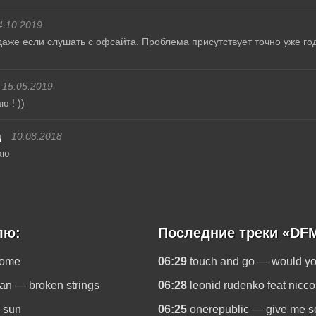
4.10.2019
даже если слушать с офсайта. Проблема присутствует точно уже года
15.05.2019
 ! ))
ц
10.08.2018
аю
лю:
Последние треки «DF
home
06:29
touch and go — would you
yan — broken strings
06:28
leonid rudenko feat nicc
e sun
06:25
onerepublic — give me 