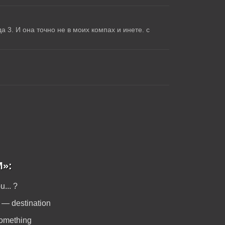
 3. И она точно не в моих компах и инете. с
M»:
... ?
o — destination
something