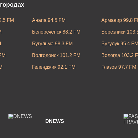
 городах
2.5 FM
Анапа 94.5 FM
Армавир 99.8 
M
Белореченск 88.2 FM
Березники 103.
M
Бугульма 98.3 FM
Бузулук 95.4 F
 FM
Волгодонск 101.2 FM
Вологда 103.2 
M
Геленджик 92.1 FM
Глазов 97.7 FM
Ейск 88.3 FM
Златоуст 88.9 
M
Каменск-Уральский 105.6 FM
Кашира 91.4 F
.0 FM
Ковров 105.1 FM
Краснодар 106.
Лангепас 107.2 FM
Ленинск-Кузнец
DNEWS
Минеральные 
M
Миасс 97.5 FM
FM