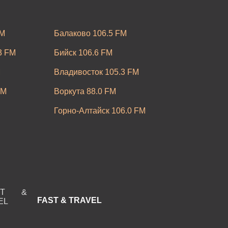
FM
Балаково 106.5 FM
3 FM
Бийск 106.6 FM
M
Владивосток 105.3 FM
FM
Воркута 88.0 FM
Горно-Алтайск 106.0 FM
FM
Ижевск 107.0 FM
M
Кемерово 101.8 FM
0 FM
Кропоткин 95.4 FM
кий 106.6 FM
Луховицы 103.9 FM
FAST & TRAVEL
Воды 101.9
Мичуринск 87.9 FM