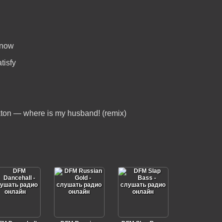
know
tisfy
aton — where is my husband! (remix)