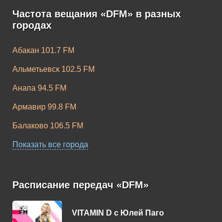
Gold
Частота вещания «DFM» в разных
городах
Абакан 101.7 FM
Альметьевск 102.5 FM
DFM Slap Bass
DFM Remake
Анапа 94.5 FM
Армавир 99.8 FM
Балаково 106.5 FM
Барнаул 102.4 FM
Показать все города
Белебей 91.3 FM
DFM Bass House
DFM Pop Dance
Белореченск 88.2 FM
Расписание передач «DFM»
Березники 103.3 FM
VITAMIN D c Юлей Паго
Бийск 106.6 FM