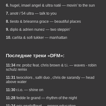
6.
hugel, imael angel & ultra naté — movin' to the sun
7.
anotr / 54 ultra — talk to you
8.
tiesto & brieanna grace — beautiful places
9.
diplo & adrien nunez — two steppin’
10.
carlita & sofi tukker — manhattan
Последние треки «DFM»:
11:34
mr. probz feat. chris brown & t.i. — waves - robin
schulz remix
11:31
twocolors , safri duo , chris de sarandy — head
above water
11:30
r.i.o. — shine on
11:28
fedde le grand — rhythm of the night
11:24
eric prydz/floyd — proper education