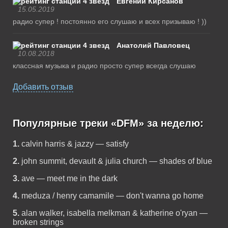
Евгений Кирсанов
15.05.2019
радио супер ! постоянно его слушаю и всех призываю ! ))
Анатолий Павловец
10.08.2018
классная музыка и радио просто супер всегда слушаю
Добавить отзыв
Популярные треки «DFM» за неделю:
1.
calvin harris & jazzy — satisfy
2.
john summit, devault & julia church — shades of blue
3.
ave — meet me in the dark
4.
meduza / henry camamile — don't wanna go home
5.
alan walker, isabella melkman & katherine o'ryan —
broken strings