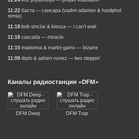
11:22
баста — сансара (vadim adamov & hardphol
remix)
11:19
bob sinclar & kiesza — i can't wait
11:16
cascada — miracle
11:15
madonna & martin garrix — bizarre
11:09
diplo & adrien nunez — two steppin’
Каналы радиостанции «DFM»
DFM Deep
DFM Trap