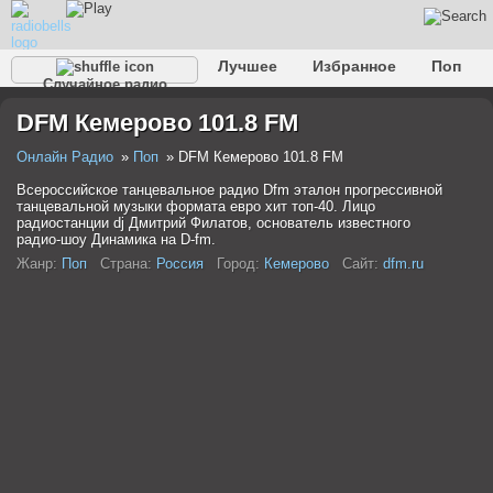
Лучшее
Избранное
Поп
Случайное радио
Клубное
Рок
Ретро
Шансон
Релакс
DFM Кемерово 101.8 FM
Разговорное
Рэп
Транс
Дип-хаус
Фолк
Джаз
Детское
Классическое
Онлайн Радио
Поп
DFM Кемерово 101.8 FM
Всероссийское танцевальное радио Dfm эталон прогрессивной
танцевальной музыки формата евро хит топ-40. Лицо
радиостанции dj Дмитрий Филатов, основатель известного
радио-шоу Динамика на D-fm.
Жанр:
Поп
Страна:
Россия
Город:
Кемерово
Сайт:
dfm.ru