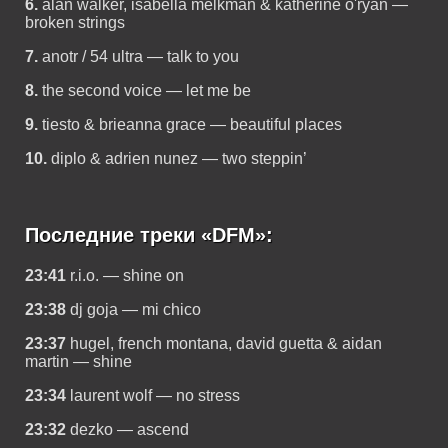
6.
alan walker, isabella melkman & katherine o'ryan —
broken strings
7.
anotr / 54 ultra — talk to you
8.
the second voice — let me be
9.
tiesto & brieanna grace — beautiful places
10.
diplo & adrien nunez — two steppin’
Последние треки «DFM»:
23:41
r.i.o. — shine on
23:38
dj goja — mi chico
23:37
hugel, french montana, david guetta & aidan
martin — shine
23:34
laurent wolf — no stress
23:32
dezko — ascend