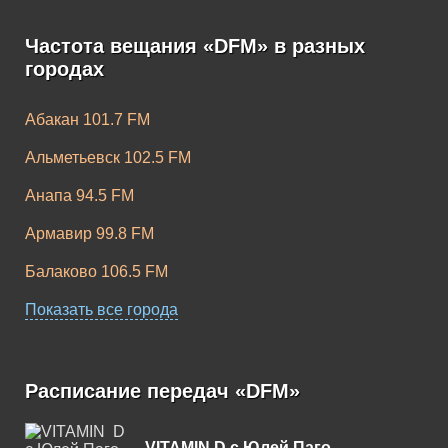
DFM Dancehall
DFM Russian
Gold
Частота вещания «DFM» в разных
городах
Абакан 101.7 FM
Альметьевск 102.5 FM
DFM Slap Bass
DFM Remake
Анапа 94.5 FM
Армавир 99.8 FM
Балаково 106.5 FM
Барнаул 102.4 FM
Показать все города
Белебей 91.3 FM
DFM Bass House
DFM Pop Dance
Белореченск 88.2 FM
Расписание передач «DFM»
Березники 103.3 FM
VITAMIN D c Юлей Паго