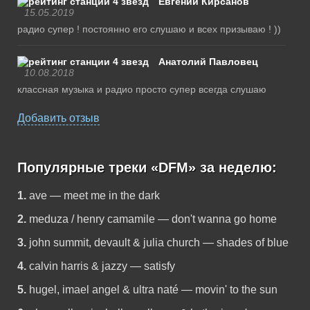
Евгений Кирсанов
15.05.2019
радио супер ! постоянно его слушаю и всех призываю ! ))
Анатолий Павловец
10.08.2018
классная музыка и радио просто супер всегда слушаю
Добавить отзыв
Популярные треки «DFM» за неделю:
1.
ave — meet me in the dark
2.
meduza / henry camamile — don't wanna go home
3.
john summit, devault & julia church — shades of blue
4.
calvin harris & jazzy — satisfy
5.
hugel, imael angel & ultra naté — movin' to the sun