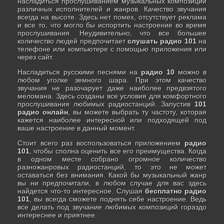
насладиться прослушиванием музыкальных композиций
различных исполнителей и жанров. Качество звучания
всегда на высоте. Здесь нет помех, отсутствует реклама
и все то, что могло бы испортить настроение во время
прослушивания. Неудивительно, что все большее
количество людей предпочитает
слушать радио 101
на
телефоне или компьютере с помощью приложения или
через сайт.
Насладиться русскими песнями на
радио 10
можно в
любом уголке земного шара. При этом качество
звучания не разочарует даже наиболее предвзятого
меломана. Здесь созданы все условия для комфортного
прослушивания любимых радиостанций. Запустив
101
радио онлайн
, вы можете выбрать ту частоту, которая
кажется наиболее интересной или подходящей под
ваше настроение в данный момент.
Стоит всего раз воспользоваться приложением
радио
101
, чтобы сполна оценить все его преимущества. Когда
в одном месте собрано огромное количество
разножанровых радиостанций, то это не может
оставаться без внимания. Какой бы музыкальный жанр
вы ни предпочитали, в любом случае для вас здесь
найдется что-то интересное. Слушая
бесплатно радио
101
, вы всегда сможете поднять себе настроение. Ведь
все делать под звучание любимых композиций гораздо
интереснее и приятнее.