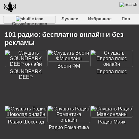
Лучшее
Избранное
Поп
Случайное радио
Клубное
Рок
Ретро
Шансон
Релакс
101 радио: бесплатно онлайн и без
Разговорное
Рэп
Транс
Дип-хаус
Фолк
рекламы
Джаз
Детское
Классическое
Вести ФМ
SOUNDPARK
Европа плюс
DEEP
Радио Шоколад
Радио Маяк
Радио Романтика