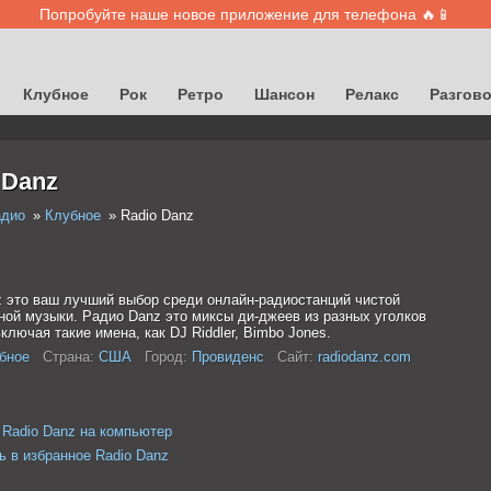
Попробуйте наше новое приложение для телефона 🔥📱
Клубное
Рок
Ретро
Шансон
Релакс
Разгов
 Danz
адио
Клубное
Radio Danz
z это ваш лучший выбор среди онлайн-радиостанций чистой
ной музыки. Радио Danz это миксы ди-джеев из разных уголков
ключая такие имена, как DJ Riddler, Bimbo Jones.
бное
Страна:
США
Город:
Провиденс
Сайт:
radiodanz.com
 Radio Danz на компьютер
ь в избранное Radio Danz