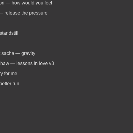
lori — how would you feel
 — release the pressure
standstill
t sacha — gravity
shaw — lessons in love v3
ry for me
better run