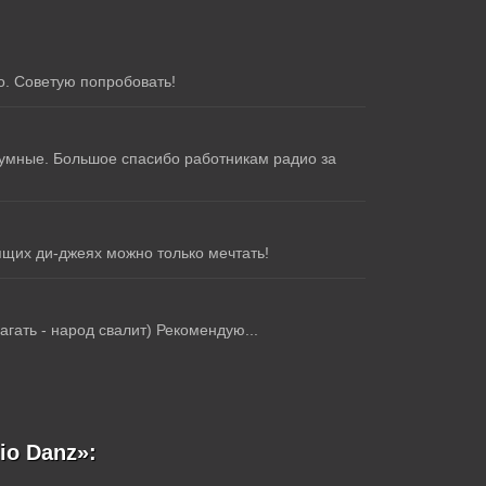
о. Советую попробовать!
 умные. Большое спасибо работникам радио за
ящих ди-джеях можно только мечтать!
гать - народ свалит) Рекомендую...
io Danz»: