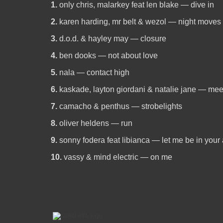
1.
only chris, malarkey feat len blake — dive in
2.
karen harding, mr belt & wezol — night moves
3.
d.o.d. & hayley may — closure
4.
ben dooks — not about love
5.
nala — contact high
6.
kaskade, layton giordani & natalie jane — mee
7.
camacho & penthus — strobelights
8.
oliver heldens — run
9.
sonny fodera feat libianca — let me be in your
10.
vassy & mind electric — on me