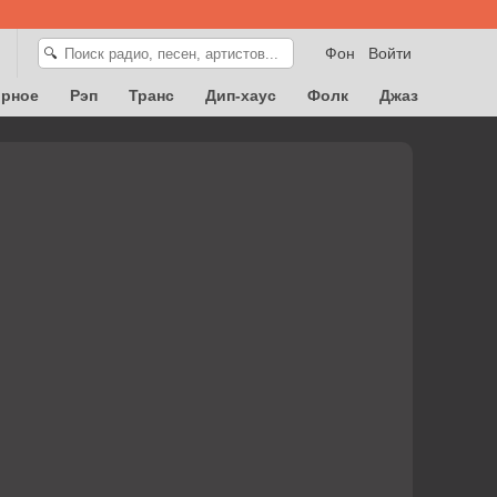
Фон
Войти
🔍
орное
Рэп
Транс
Дип-хаус
Фолк
Джаз