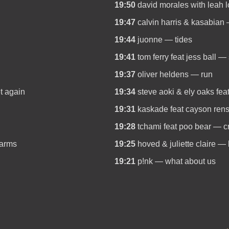
19:50
david morales with leah 
19:47
calvin harris & kasabian
19:44
juonne — tides
19:41
tom ferry feat jess ball — 
19:37
oliver heldens — run
t again
19:34
steve aoki & ely oaks fea
19:31
kaskade feat cayson ren
19:28
tchami feat poo bear — c
 arms
19:25
hoved & juliette claire — 
19:21
p!nk — what about us