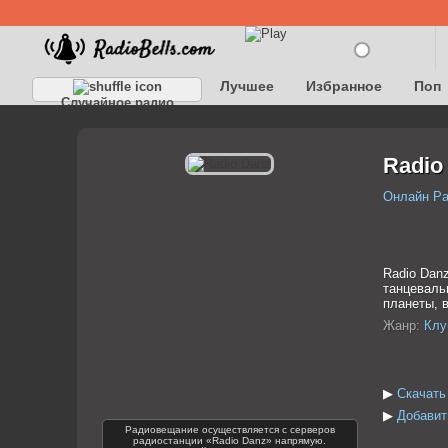
Лучшее
Избранное
Поп
Случайное радио
Детское
Классическое
Radio
Онлайн Р
Radio Dan
танцеваль
планеты, в
Жанр:
Клу
▶
Скачать
▶
Добавит
Радиовещание осуществляется с серверов
радиостанции «Radio Danz» напрямую.