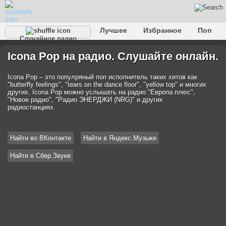
Лучшее
Избранное
Поп
Случайное радио
Клубное
Рок
Ретро
Шансон
Релакс
Icona Pop на радио. Слушайте онлайн.
Разговорное
Рэп
Транс
Дип-хаус
Фолк
Джаз
Детское
Классическое
Icona Pop – это популряный поп исполнитель таких хитов как
"butterfly feelings", "tears on the dance floor", "yellow top" и многих
других. Icona Pop можно услышать на радио "Европа плюс",
"Новое радио", "Радио ЭНЕРДЖИ (NRG)" и других
радиостанциях.
Найти во ВКонтакте
Найти в Яндекс.Музыке
Найти в Сбер.Звуке