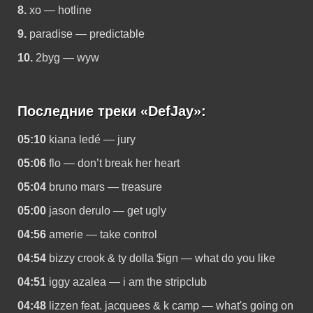
8.
xo — hotline
9.
paradise — predictable
10.
2byg — wyw
Последние треки «DefJay»:
05:10
kiana ledé — jury
05:06
flo — don’t break her heart
05:04
bruno mars — treasure
05:00
jason derulo — get ugly
04:56
amerie — take control
04:54
bizzy crook & ty dolla $ign — what do you like
04:51
iggy azalea — i am the stripclub
04:48
lizzen feat. jacquees & k camp — what's going on