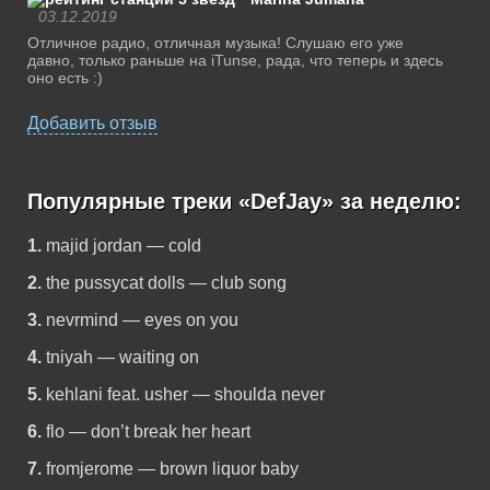
03.12.2019
Отличное радио, отличная музыка! Слушаю его уже
давно, только раньше на iTunse, рада, что теперь и здесь
оно есть :)
Добавить отзыв
Популярные треки «DefJay» за неделю:
1.
majid jordan — cold
2.
the pussycat dolls — club song
3.
nevrmind — eyes on you
4.
tniyah — waiting on
5.
kehlani feat. usher — shoulda never
6.
flo — don’t break her heart
7.
fromjerome — brown liquor baby