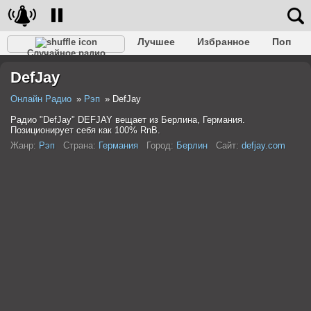
Лучшее
Избранное
Поп
Случайное радио
Клубное
Рок
Ретро
Шансон
Релакс
DefJay
Разговорное
Рэп
Транс
Дип-хаус
Фолк
Джаз
Детское
Классическое
Онлайн Радио
Рэп
DefJay
Радио "DefJay" DEFJAY вещает из Берлина, Германия.
Позиционирует себя как 100% RnB.
Жанр:
Рэп
Страна:
Германия
Город:
Берлин
Сайт:
defjay.com